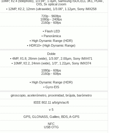
• 10MP, f/2.4 (telephoto), 1/3.94", 1.0µm, Samsung ISOCELL 3K1, PDAF,
OIS, 3x optical zoom
• 12MP, f/2.2, 12mm (ultrawide), 1/3.06", 1.12µm, Sony IMX258
720p - 960fps
1080p - 240fps
2160p - 60fps
• Flash LED
• Panorámica
• High Dynamic Range (HDR)
• HDR10+ (High Dynamic Range)
Doble
• 4MP, f/1.8, 26mm (wide), 1/3.00", 2.00µm, Sony IMX471
• 10MP, f/2.2, 24mm (wide), 1/3", 1.22µm, Sony IMX374
1080p - 60fps
2160p - 60fps
• High Dynamic Range (HDR)
• Gyro-EIS
giroscopio, acelerómetro, proximidad, brújula, barómetro
IEEE 802.11 a/b/g/n/ac/6
v 5
GPS, GLONASS, Galileo, BDS, A-GPS
NFC
USB OTG