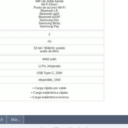
WiFi de doble banda
Wi-Fi Direct
Punto de acceso Wi-Fi
Bluetooth LE
Bluetooth aptX
Bluetooth A2DP
Samsung Dex
Samsung Bixby
Samsung Pay
2
no
32-bit / 384kHz sonido
audio de AKG
4400 mAh
Li-Po, integrada
USB Type-C, 25W
disponible, 15W
• Carga rápida por cable
• Carga inalámbrica rápida
• Carga inalámbrica inversa
ch
Más...