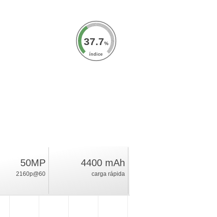
37.7
%
índice
50MP
4400 mAh
2160p@60
carga rápida