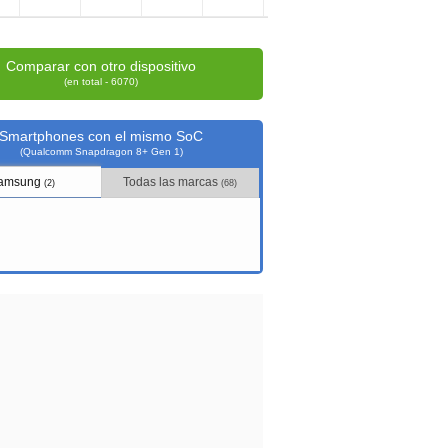
Comparar con otro dispositivo
(en total - 6070)
Smartphones con el mismo SoC
(Qualcomm Snapdragon 8+ Gen 1)
amsung
Todas las marcas
(2)
(68)