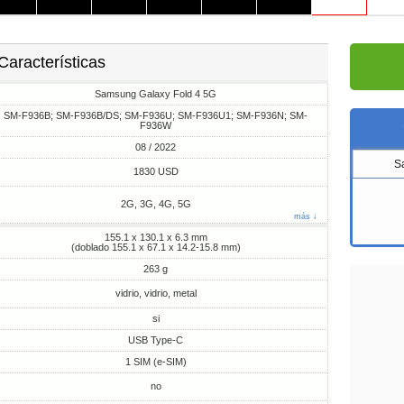
Características
Samsung Galaxy Fold 4 5G
SM-F936B; SM-F936B/DS; SM-F936U; SM-F936U1; SM-F936N; SM-
F936W
08 / 2022
S
1830 USD
2G, 3G, 4G, 5G
más ↓
155.1 x 130.1 x 6.3 mm
(doblado 155.1 x 67.1 x 14.2-15.8 mm)
263 g
vidrio, vidrio, metal
si
USB Type-C
1 SIM (e-SIM)
no