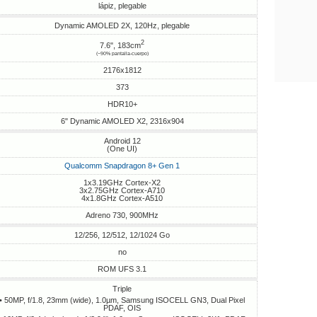
lápiz, plegable
Dynamic AMOLED 2X, 120Hz, plegable
2
7.6", 183cm
(~90% pantalla-cuerpo)
2176x1812
373
HDR10+
6" Dynamic AMOLED X2, 2316x904
Android 12
(One UI)
Qualcomm Snapdragon 8+ Gen 1
1x3.19GHz Cortex-X2
3x2.75GHz Cortex-A710
4x1.8GHz Cortex-A510
Adreno 730, 900MHz
12/256, 12/512, 12/1024 Go
no
ROM UFS 3.1
Triple
• 50MP, f/1.8, 23mm (wide), 1.0µm, Samsung ISOCELL GN3, Dual Pixel
PDAF, OIS