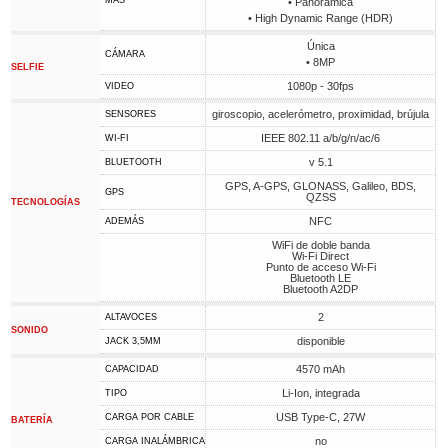
MÁS
• Panorámica
• High Dynamic Range (HDR)
Única
CÁMARA
• 8MP
SELFIE
1080p - 30fps
VIDEO
giroscopio, acelerómetro, proximidad, brújula
SENSORES
IEEE 802.11 a/b/g/n/ac/6
WI-FI
v 5.1
BLUETOOTH
GPS, A-GPS, GLONASS, Galileo, BDS,
GPS
QZSS
TECNOLOGÍAS
NFC
ADEMÁS
WiFi de doble banda
Wi-Fi Direct
Punto de acceso Wi-Fi
Bluetooth LE
Bluetooth A2DP
2
ALTAVOCES
SONIDO
disponible
JACK 3,5MM
4570 mAh
CAPACIDAD
Li-Ion, integrada
TIPO
USB Type-C, 27W
CARGA POR CABLE
BATERÍA
no
CARGA INALÁMBRICA