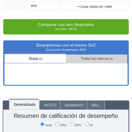
MÁS
• Carga rápida por cable
Comparar con otro dispositivo
(en total - 6070)
Smartphones con el mismo SoC
(Qualcomm Snapdragon 690)
Sharp
Todas las marcas
(1)
(6)
Generalizado
AnTuTu
Geekbench
Más...
Resumen de calificación de desempeño
Total
CPU
GPU
AI