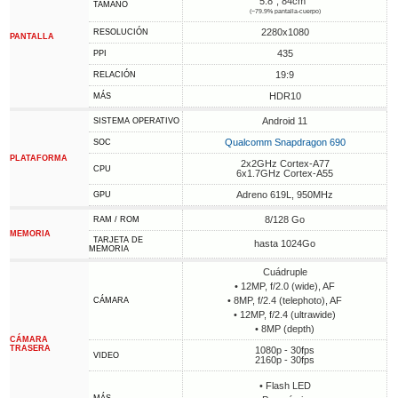
5.8", 84cm
TAMAÑO
(~79.9% pantalla-cuerpo)
2280x1080
RESOLUCIÓN
PANTALLA
435
PPI
19:9
RELACIÓN
HDR10
MÁS
Android 11
SISTEMA OPERATIVO
Qualcomm Snapdragon 690
SOC
PLATAFORMA
2x2GHz Cortex-A77
CPU
6x1.7GHz Cortex-A55
Adreno 619L, 950MHz
GPU
8/128 Go
RAM / ROM
MEMORIA
TARJETA DE
hasta 1024Go
MEMORIA
Cuádruple
• 12MP, f/2.0 (wide), AF
• 8MP, f/2.4 (telephoto), AF
CÁMARA
• 12MP, f/2.4 (ultrawide)
• 8MP (depth)
CÁMARA
TRASERA
1080p - 30fps
VIDEO
2160p - 30fps
• Flash LED