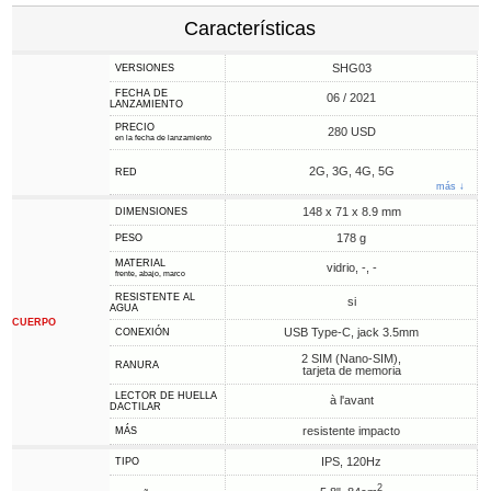
Características
SHG03
VERSIONES
FECHA DE
06 / 2021
LANZAMIENTO
PRECIO
280 USD
en la fecha de lanzamiento
2G, 3G, 4G, 5G
RED
más ↓
148 x 71 x 8.9 mm
DIMENSIONES
178 g
PESO
MATERIAL
vidrio, -, -
frente, abajo, marco
RESISTENTE AL
si
AGUA
CUERPO
USB Type-C, jack 3.5mm
CONEXIÓN
2 SIM (Nano-SIM),
RANURA
tarjeta de memoria
LECTOR DE HUELLA
à l'avant
DACTILAR
resistente impacto
MÁS
IPS, 120Hz
TIPO
2