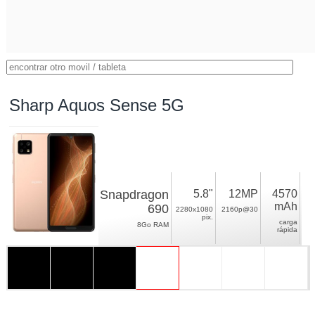
Sharp Aquos Sense 5G
Snapdragon
5.8"
12MP
4570
mAh
690
2280x1080
2160p@30
pix.
carga
8Go RAM
rápida