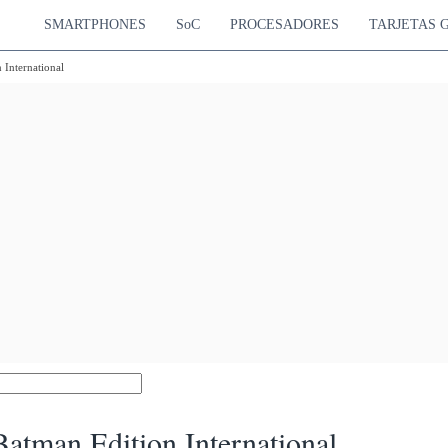
SMARTPHONES
SoC
PROCESADORES
TARJETAS 
International
tman Edition International