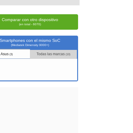
Comparar con otro dispositivo
(en total - 6070)
Smartphones con el mismo SoC
(Mediatek Dimensity 9000+)
Asus
Todas las marcas
(3)
(10)