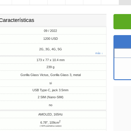
Características
09 / 2022
1200 USD
2G, 3G, 4G, 5G
más ↓
173 x 77 x 10.4 mm
239 g
Gorilla Glass Victus, Gorilla Glass 3, metal
si
USB Type-C, jack 3.5mm
2 SIM (Nano-SIM)
no
AMOLED, 165Hz
2
6.78", 109cm
(~82% pantalla-cuerpo)