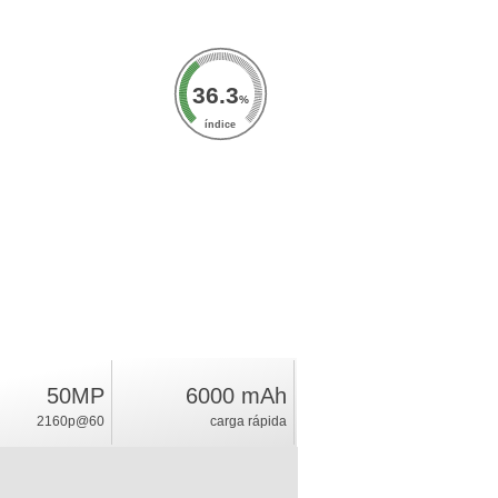
36.3
%
índice
50MP
6000 mAh
2160p@60
carga rápida