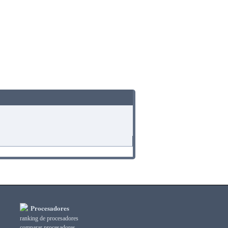
Procesadores
ranking de procesadores
comparar procesadores