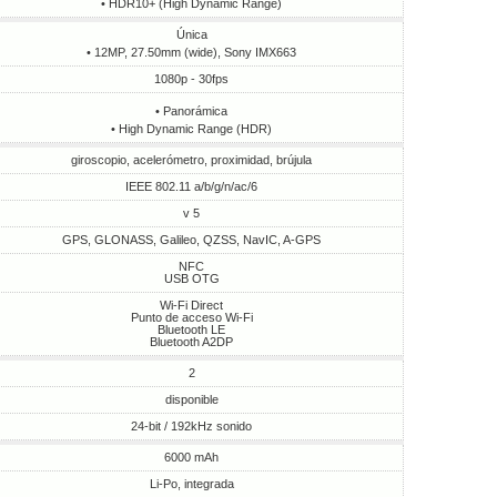
• HDR10+ (High Dynamic Range)
Única
• 12MP, 27.50mm (wide), Sony IMX663
1080p - 30fps
• Panorámica
• High Dynamic Range (HDR)
giroscopio, acelerómetro, proximidad, brújula
IEEE 802.11 a/b/g/n/ac/6
v 5
GPS, GLONASS, Galileo, QZSS, NavIC, A-GPS
NFC
USB OTG
Wi-Fi Direct
Punto de acceso Wi-Fi
Bluetooth LE
Bluetooth A2DP
2
disponible
24-bit / 192kHz sonido
6000 mAh
Li-Po, integrada