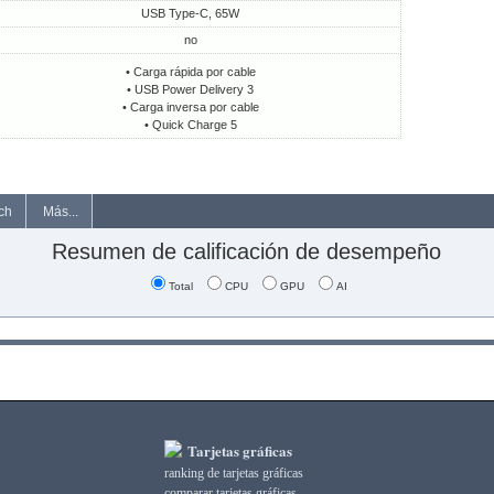
USB Type-C, 65W
no
• Carga rápida por cable
• USB Power Delivery 3
• Carga inversa por cable
• Quick Charge 5
ch
Más...
Resumen de calificación de desempeño
Total
CPU
GPU
AI
Tarjetas gráficas
ranking de tarjetas gráficas
comparar tarjetas gráficas