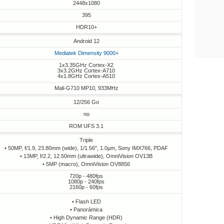
2448x1080
395
HDR10+
Android 12
Mediatek Dimensity 9000+
1x3.35GHz Cortex-X2
3x3.2GHz Cortex-A710
4x1.8GHz Cortex-A510
Mali-G710 MP10, 933MHz
12/256 Go
no
ROM UFS 3.1
Triple
• 50MP, f/1.9, 23.80mm (wide), 1/1.56", 1.0µm, Sony IMX766, PDAF
• 13MP, f/2.2, 12.50mm (ultrawide), OmniVision OV13B
• 5MP (macro), OmniVision OV8856
720p - 480fps
1080p - 240fps
2160p - 60fps
• Flash LED
• Panorámica
• High Dynamic Range (HDR)