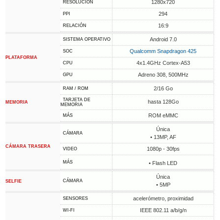
1280x720
RESOLUCIÓN
294
PPI
16:9
RELACIÓN
Android 7.0
SISTEMA OPERATIVO
Qualcomm Snapdragon 425
SOC
PLATAFORMA
4x1.4GHz Cortex-A53
CPU
Adreno 308, 500MHz
GPU
2/16 Go
RAM / ROM
TARJETA DE
hasta 128Go
MEMORIA
MEMORIA
ROM eMMC
MÁS
Única
CÁMARA
• 13MP, AF
CÁMARA TRASERA
1080p - 30fps
VIDEO
MÁS
• Flash LED
Única
CÁMARA
SELFIE
• 5MP
acelerómetro, proximidad
SENSORES
IEEE 802.11 a/b/g/n
WI-FI