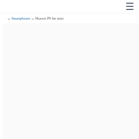
☰
→
Smartphones
→ Huawei P9 lite mini