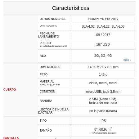
Características
Huawei Y6 Pro 2017
OTROS NOMBRES
SLA-L02, SLA-L22, SLA-L03
VERSIONES
FECHA DE
09 / 2017
LANZAMIENTO
PRECIO
167 USD
en la fecha de lanzamiento
2G, 3G, 4G
RED
más ↓
143.5 x 71 x 8.1 mm
DIMENSIONES
145 g
PESO
MATERIAL
vidrio, metal, metal
frente, abajo, marco
CUERPO
microUSB, jack 3.5mm
CONEXIÓN
2 SIM (Nano-SIM),
RANURA
tarjeta de memoria
LECTOR DE HUELLA
en la parte trasera
DACTILAR
IPS
TIPO
2
5", 68.9cm
TAMAÑO
(~67.6% pantalla-cuerpo)
PANTALLA