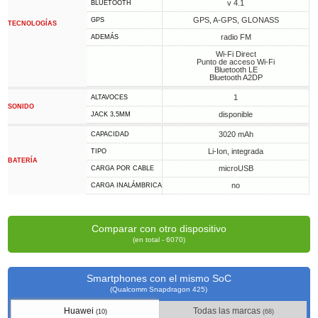
v 4.1
BLUETOOTH
GPS, A-GPS, GLONASS
GPS
TECNOLOGÍAS
radio FM
ADEMÁS
Wi-Fi Direct
Punto de acceso Wi-Fi
Bluetooth LE
Bluetooth A2DP
1
ALTAVOCES
SONIDO
disponible
JACK 3,5MM
3020 mAh
CAPACIDAD
Li-Ion, integrada
TIPO
BATERÍA
microUSB
CARGA POR CABLE
no
CARGA INALÁMBRICA
Comparar con otro dispositivo
(en total - 6070)
Smartphones con el mismo SoC
(Qualcomm Snapdragon 425)
Huawei
Todas las marcas
(10)
(68)