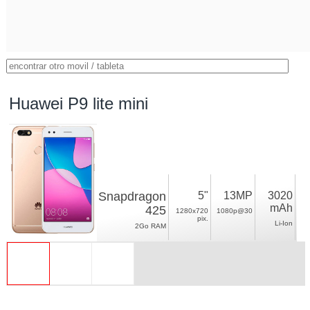
Huawei P9 lite mini
Snapdragon
5"
13MP
3020
mAh
425
1280x720
1080p@30
pix.
Li-Ion
2Go RAM