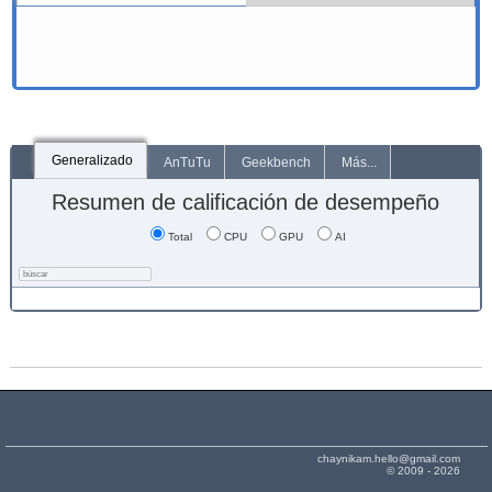
Generalizado
AnTuTu
Geekbench
Más...
Resumen de calificación de desempeño
Total
CPU
GPU
AI
chaynikam.hello@gmail.com
© 2009 - 2026