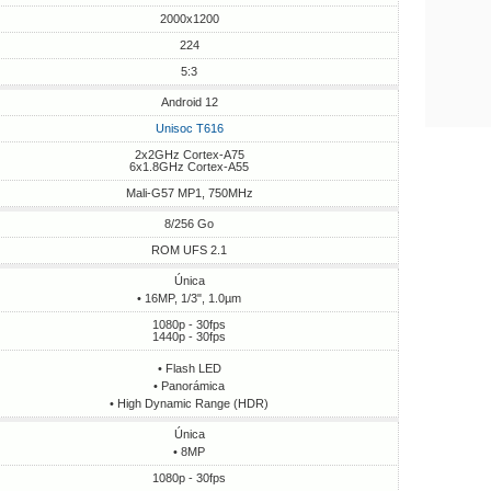
2000x1200
224
5:3
Android 12
Unisoc T616
2x2GHz Cortex-A75
6x1.8GHz Cortex-A55
Mali-G57 MP1, 750MHz
8/256 Go
ROM UFS 2.1
Única
• 16MP, 1/3", 1.0µm
1080p - 30fps
1440p - 30fps
• Flash LED
• Panorámica
• High Dynamic Range (HDR)
Única
• 8MP
1080p - 30fps