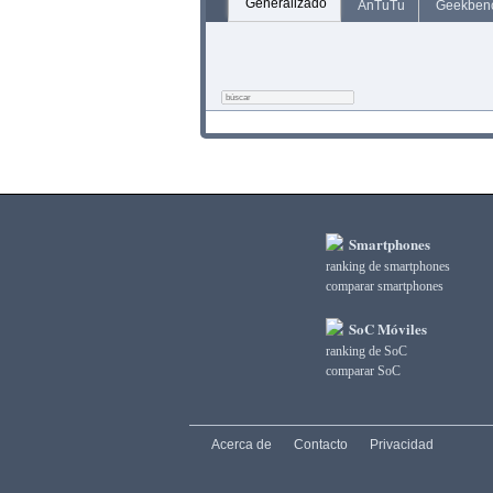
Generalizado
AnTuTu
Geekben
Smartphones
ranking de smartphones
comparar smartphones
SoC Móviles
ranking de SoC
comparar SoC
Acerca de
Contacto
Privacidad