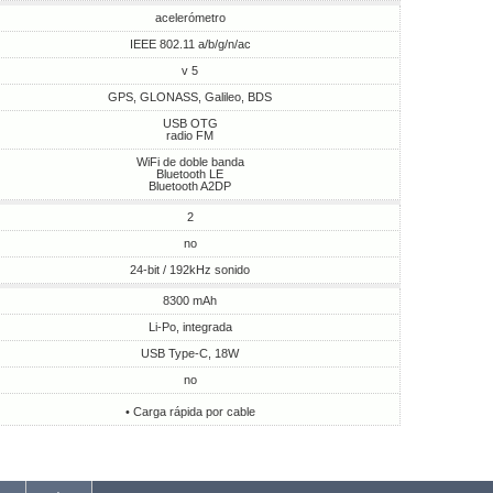
acelerómetro
IEEE 802.11 a/b/g/n/ac
v 5
GPS, GLONASS, Galileo, BDS
USB OTG
radio FM
WiFi de doble banda
Bluetooth LE
Bluetooth A2DP
2
no
24-bit / 192kHz sonido
8300 mAh
Li-Po, integrada
USB Type-C, 18W
no
• Carga rápida por cable