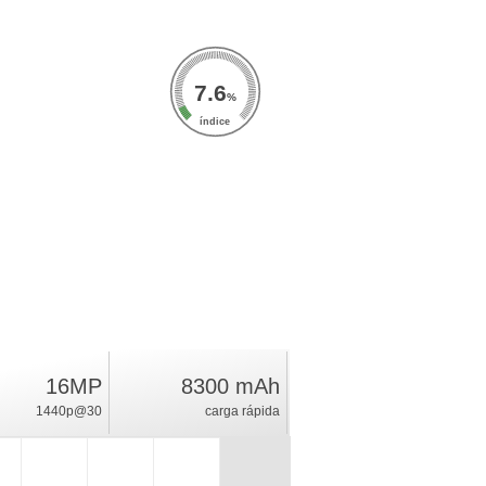
7.6
%
índice
16MP
8300 mAh
1440p@30
carga rápida