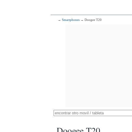
→
Smartphones
→ Doogee T20
Doogee T20