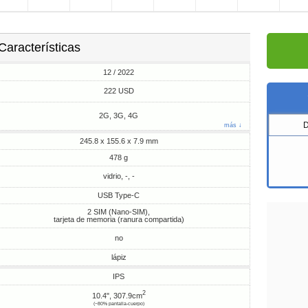
Características
12 / 2022
222 USD
2G, 3G, 4G
más ↓
245.8 x 155.6 x 7.9 mm
478 g
vidrio, -, -
USB Type-C
2 SIM (Nano-SIM),
tarjeta de memoria (ranura compartida)
no
lápiz
IPS
2
10.4", 307.9cm
(~80% pantalla-cuerpo)