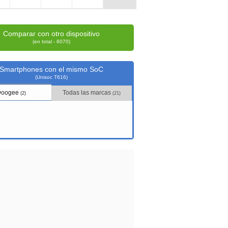
Comparar con otro dispositivo
(en total - 6070)
Smartphones con el mismo SoC
(Unisoc T616)
Doogee
Todas las marcas
(2)
(21)