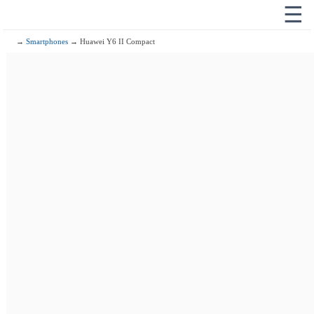
☰
→
Smartphones
→ Huawei Y6 II Compact