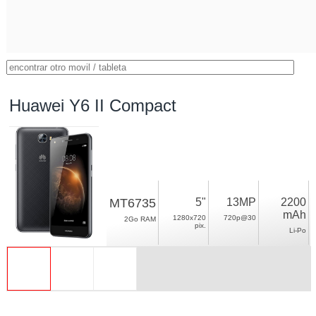
Huawei Y6 II Compact
MT6735
5"
13MP
2200
mAh
1280x720
720p@30
2Go RAM
pix.
Li-Po