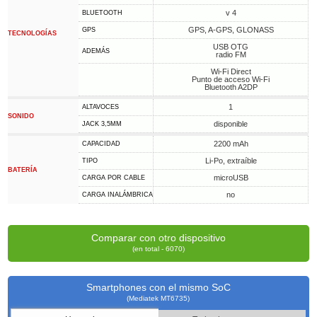
v 4
BLUETOOTH
GPS, A-GPS, GLONASS
GPS
TECNOLOGÍAS
USB OTG
ADEMÁS
radio FM
Wi-Fi Direct
Punto de acceso Wi-Fi
Bluetooth A2DP
1
ALTAVOCES
SONIDO
disponible
JACK 3,5MM
2200 mAh
CAPACIDAD
Li-Po, extraíble
TIPO
BATERÍA
microUSB
CARGA POR CABLE
no
CARGA INALÁMBRICA
Comparar con otro dispositivo
(en total - 6070)
Smartphones con el mismo SoC
(Mediatek MT6735)