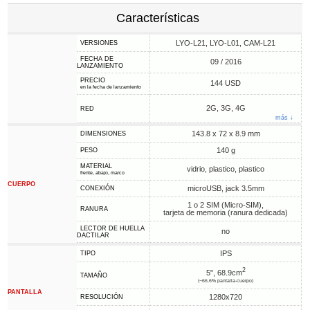
Características
LYO-L21, LYO-L01, CAM-L21
VERSIONES
FECHA DE
09 / 2016
LANZAMIENTO
PRECIO
144 USD
en la fecha de lanzamiento
2G, 3G, 4G
RED
más ↓
143.8 x 72 x 8.9 mm
DIMENSIONES
140 g
PESO
MATERIAL
vidrio, plastico, plastico
frente, abajo, marco
CUERPO
microUSB, jack 3.5mm
CONEXIÓN
1 o 2 SIM (Micro-SIM),
RANURA
tarjeta de memoria (ranura dedicada)
LECTOR DE HUELLA
no
DACTILAR
IPS
TIPO
2
5", 68.9cm
TAMAÑO
(~66.6% pantalla-cuerpo)
PANTALLA
1280x720
RESOLUCIÓN