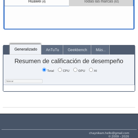
Huawei
Todas las marcas
(4)
(92)
Generalizado
AnTuTu
Geekbench
Más...
Resumen de calificación de desempeño
Total
CPU
GPU
AI
chaynikam.hello@gmail.com
© 2009 - 2026