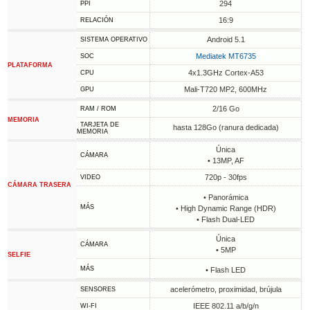
294
PPI
16:9
RELACIÓN
Android 5.1
SISTEMA OPERATIVO
Mediatek MT6735
SOC
PLATAFORMA
4x1.3GHz Cortex-A53
CPU
Mali-T720 MP2, 600MHz
GPU
2/16 Go
RAM / ROM
MEMORIA
TARJETA DE
hasta 128Go (ranura dedicada)
MEMORIA
Única
CÁMARA
• 13MP, AF
720p - 30fps
VIDEO
CÁMARA TRASERA
• Panorámica
MÁS
• High Dynamic Range (HDR)
• Flash Dual-LED
Única
CÁMARA
• 5MP
SELFIE
MÁS
• Flash LED
acelerómetro, proximidad, brújula
SENSORES
IEEE 802.11 a/b/g/n
WI-FI