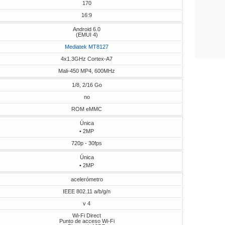
170
16:9
Android 6.0
(EMUI 4)
Mediatek MT8127
4x1.3GHz Cortex-A7
Mali-450 MP4, 600MHz
1/8, 2/16 Go
no
ROM eMMC
Única
• 2MP
720p - 30fps
Única
• 2MP
acelerómetro
IEEE 802.11 a/b/g/n
v 4
Wi-Fi Direct
Punto de acceso Wi-Fi