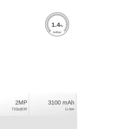
1.4
%
índice
2MP
3100 mAh
720p@30
Li-Ion