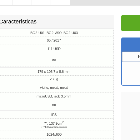
Características
BG2-U01, BG2-W09, BG2-U03
05 / 2017
111 USD
no
179 x 103.7 x 8.6 mm
250 g
vidrio, metal, metal
microUSB, jack 3.5mm
no
IPS
2
7", 137.9cm
(~74.3% pantalla-cuerpo)
1024x600