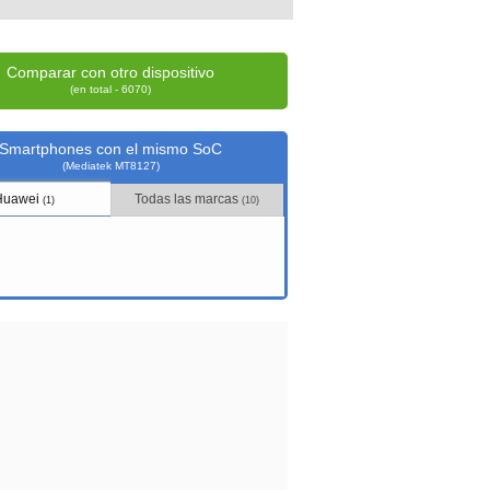
Comparar con otro dispositivo
(en total - 6070)
Smartphones con el mismo SoC
(Mediatek MT8127)
Huawei
Todas las marcas
(1)
(10)