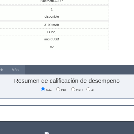
Bluetooth A2DP
1
disponible
3100 mAh
Li-Ion,
microUSB
no
ch
Más...
Resumen de calificación de desempeño
Total
CPU
GPU
AI