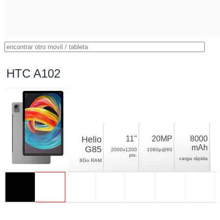
HTC A102
Helio
11"
20MP
8000
mAh
G85
2000x1200
1080p@60
pix.
carga rápida
8Go RAM