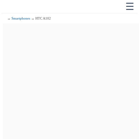
☰
→
Smartphones
→ HTC A102