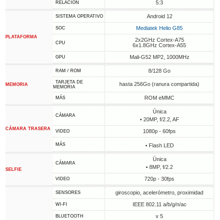
5:3
RELACIÓN
Android 12
SISTEMA OPERATIVO
Mediatek Helio G85
SOC
PLATAFORMA
2x2GHz Cortex-A75
CPU
6x1.8GHz Cortex-A55
Mali-G52 MP2, 1000MHz
GPU
8/128 Go
RAM / ROM
TARJETA DE
hasta 256Go (ranura compartida)
MEMORIA
MEMORIA
ROM eMMC
MÁS
Única
CÁMARA
• 20MP, f/2.2, AF
CÁMARA TRASERA
1080p - 60fps
VIDEO
MÁS
• Flash LED
Única
CÁMARA
• 8MP, f/2.2
SELFIE
720p - 30fps
VIDEO
giroscopio, acelerómetro, proximidad
SENSORES
IEEE 802.11 a/b/g/n/ac
WI-FI
v 5
BLUETOOTH