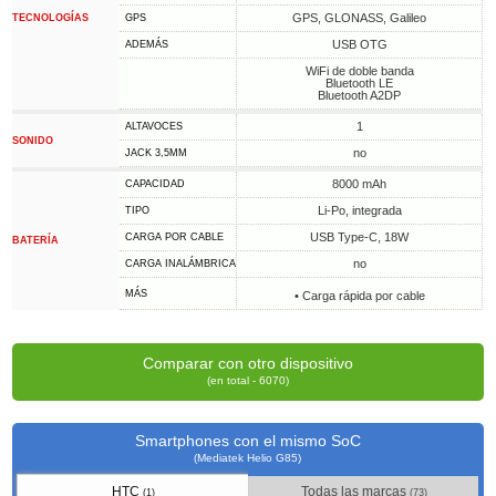
GPS, GLONASS, Galileo
TECNOLOGÍAS
GPS
USB OTG
ADEMÁS
WiFi de doble banda
Bluetooth LE
Bluetooth A2DP
1
ALTAVOCES
SONIDO
no
JACK 3,5MM
8000 mAh
CAPACIDAD
Li-Po, integrada
TIPO
USB Type-C, 18W
CARGA POR CABLE
BATERÍA
no
CARGA INALÁMBRICA
MÁS
• Carga rápida por cable
Comparar con otro dispositivo
(en total - 6070)
Smartphones con el mismo SoC
(Mediatek Helio G85)
HTC
Todas las marcas
(1)
(73)