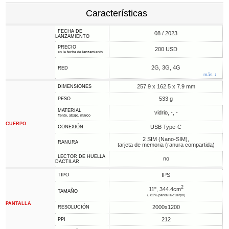
Características
FECHA DE
08 / 2023
LANZAMIENTO
PRECIO
200 USD
en la fecha de lanzamiento
2G, 3G, 4G
RED
más ↓
257.9 x 162.5 x 7.9 mm
DIMENSIONES
533 g
PESO
MATERIAL
vidrio, -, -
frente, abajo, marco
CUERPO
USB Type-C
CONEXIÓN
2 SIM (Nano-SIM),
RANURA
tarjeta de memoria (ranura compartida)
LECTOR DE HUELLA
no
DACTILAR
IPS
TIPO
2
11", 344.4cm
TAMAÑO
(~82% pantalla-cuerpo)
PANTALLA
2000x1200
RESOLUCIÓN
212
PPI