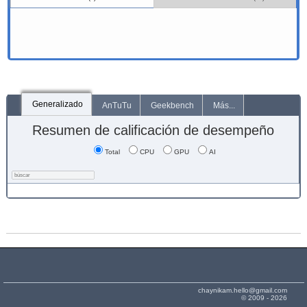
Generalizado
AnTuTu
Geekbench
Más...
Resumen de calificación de desempeño
Total
CPU
GPU
AI
chaynikam.hello@gmail.com
© 2009 - 2026