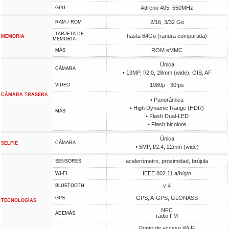
Adreno 405, 550MHz
GPU
2/16, 3/32 Go
RAM / ROM
TARJETA DE
hasta 64Go (ranura compartida)
MEMORIA
MEMORIA
ROM eMMC
MÁS
Única
CÁMARA
• 13MP, f/2.0, 28mm (wide), OIS, AF
1080p - 30fps
VIDEO
CÁMARA TRASERA
• Panorámica
• High Dynamic Range (HDR)
MÁS
• Flash Dual-LED
• Flash bicolore
Única
CÁMARA
SELFIE
• 5MP, f/2.4, 22mm (wide)
acelerómetro, proximidad, brújula
SENSORES
IEEE 802.11 a/b/g/n
WI-FI
v 4
BLUETOOTH
GPS, A-GPS, GLONASS
GPS
TECNOLOGÍAS
NFC
ADEMÁS
radio FM
Punto de acceso Wi-Fi