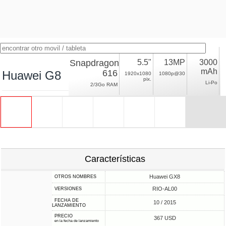
Snapdragon
5.5"
13MP
3000
mAh
616
Huawei G8
1920x1080
1080p@30
pix.
Li-Po
2/3Go RAM
Características
Huawei GX8
OTROS NOMBRES
RIO-AL00
VERSIONES
FECHA DE
10 / 2015
LANZAMIENTO
PRECIO
367 USD
en la fecha de lanzamiento