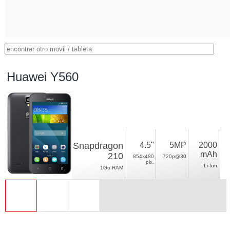
Huawei Y560
Snapdragon
4.5"
5MP
2000
mAh
210
854x480
720p@30
pix.
Li-Ion
1Go RAM