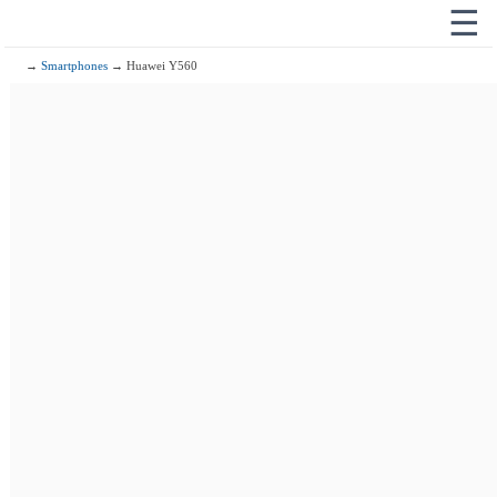
☰
→
Smartphones
→ Huawei Y560