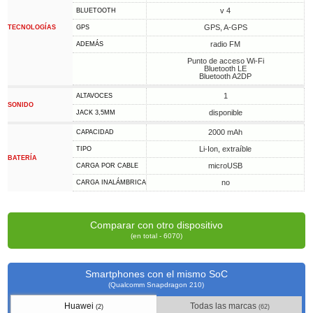
v 4
BLUETOOTH
GPS, A-GPS
TECNOLOGÍAS
GPS
radio FM
ADEMÁS
Punto de acceso Wi-Fi
Bluetooth LE
Bluetooth A2DP
1
ALTAVOCES
SONIDO
disponible
JACK 3,5MM
2000 mAh
CAPACIDAD
Li-Ion, extraíble
TIPO
BATERÍA
microUSB
CARGA POR CABLE
no
CARGA INALÁMBRICA
Comparar con otro dispositivo
(en total - 6070)
Smartphones con el mismo SoC
(Qualcomm Snapdragon 210)
Huawei
Todas las marcas
(2)
(62)