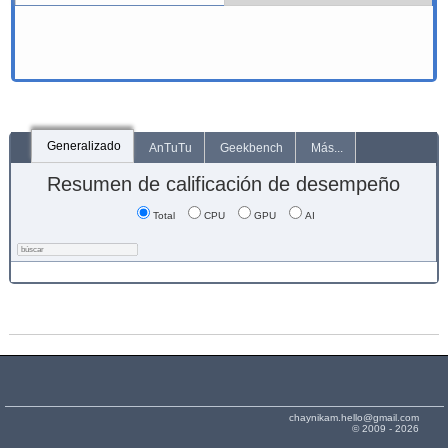
Generalizado
AnTuTu
Geekbench
Más...
Resumen de calificación de desempeño
Total
CPU
GPU
AI
chaynikam.hello@gmail.com
© 2009 - 2026