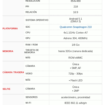
854x480
RESOLUCIÓN
218
PPI
16:9
RELACIÓN
Android 5.1
SISTEMA OPERATIVO
(EMUI 3)
Qualcomm Snapdragon 210
SOC
PLATAFORMA
4x1.1GHz Cortex-A7
CPU
Adreno 304, 400MHz
GPU
1/8 Go
RAM / ROM
TARJETA DE
hasta 32Go (ranura dedicada)
MEMORIA
MEMORIA
ROM eMMC
MÁS
Única
CÁMARA
• 5MP, AF
CÁMARA TRASERA
720p - 30fps
VIDEO
MÁS
• Flash LED
Única
CÁMARA
SELFIE
• 2MP
acelerómetro, proximidad
SENSORES
IEEE 802.11 a/b/g/n
WI-FI