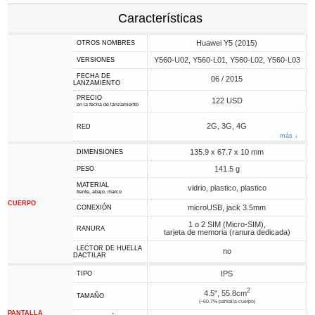
Características
Huawei Y5 (2015)
OTROS NOMBRES
Y560-U02, Y560-L01, Y560-L02, Y560-L03
VERSIONES
FECHA DE
06 / 2015
LANZAMIENTO
PRECIO
122 USD
en la fecha de lanzamiento
2G, 3G, 4G
RED
más ↓
135.9 x 67.7 x 10 mm
DIMENSIONES
141.5 g
PESO
MATERIAL
vidrio, plastico, plastico
frente, abajo, marco
CUERPO
microUSB, jack 3.5mm
CONEXIÓN
1 o 2 SIM (Micro-SIM),
RANURA
tarjeta de memoria (ranura dedicada)
LECTOR DE HUELLA
no
DACTILAR
IPS
TIPO
2
4.5", 55.8cm
TAMAÑO
(~60.7% pantalla-cuerpo)
PANTALLA