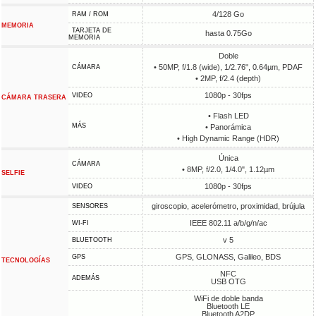
4/128 Go
RAM / ROM
MEMORIA
TARJETA DE
hasta 0.75Go
MEMORIA
Doble
• 50MP, f/1.8 (wide), 1/2.76", 0.64µm, PDAF
CÁMARA
• 2MP, f/2.4 (depth)
1080p - 30fps
VIDEO
CÁMARA TRASERA
• Flash LED
MÁS
• Panorámica
• High Dynamic Range (HDR)
Única
CÁMARA
• 8MP, f/2.0, 1/4.0", 1.12µm
SELFIE
1080p - 30fps
VIDEO
giroscopio, acelerómetro, proximidad, brújula
SENSORES
IEEE 802.11 a/b/g/n/ac
WI-FI
v 5
BLUETOOTH
GPS, GLONASS, Galileo, BDS
GPS
TECNOLOGÍAS
NFC
ADEMÁS
USB OTG
WiFi de doble banda
Bluetooth LE
Bluetooth A2DP