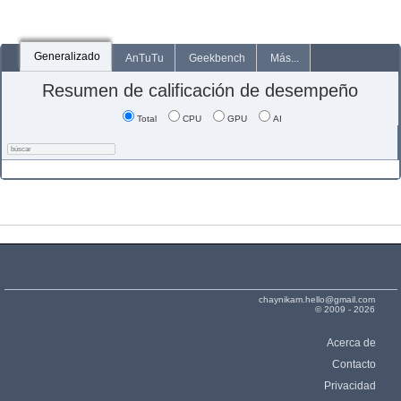
Generalizado
AnTuTu
Geekbench
Más...
Resumen de calificación de desempeño
Total
CPU
GPU
AI
chaynikam.hello@gmail.com
© 2009 - 2026
Acerca de
Contacto
Privacidad