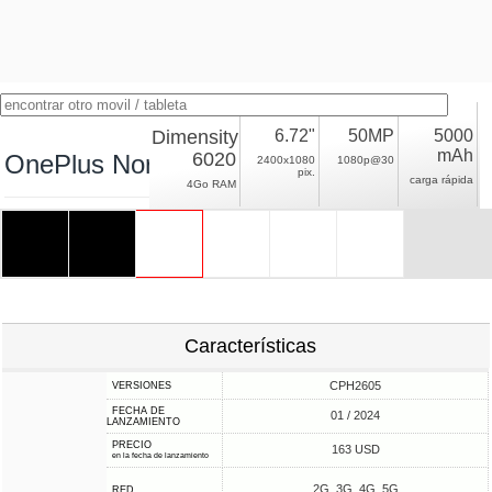
Dimensity
6.72"
50MP
5000
mAh
6020
OnePlus Nord N30 SE
2400x1080
1080p@30
pix.
carga rápida
4Go RAM
Características
CPH2605
VERSIONES
FECHA DE
01 / 2024
LANZAMIENTO
PRECIO
163 USD
en la fecha de lanzamiento
2G, 3G, 4G, 5G
RED