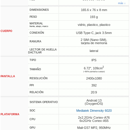
más ↓
165.6 x 76 x 8 mm
DIMENSIONES
193 g
PESO
MATERIAL
vidrio, plastico, plastico
frente, abajo, marco
CUERPO
USB Type-C, jack 3.5mm
CONEXIÓN
2 SIM (Nano-SIM),
RANURA
tarjeta de memoria
LECTOR DE HUELLA
lateral
DACTILAR
IPS
TIPO
2
6.72", 109cm
TAMAÑO
(~86% pantalla-cuerpo)
PANTALLA
2400x1080
RESOLUCIÓN
392
PPI
20:9
RELACIÓN
Android 13
SISTEMA OPERATIVO
(OxygenOS)
Mediatek Dimensity 6020
SOC
PLATAFORMA
2x2.2GHz Cortex-A76
CPU
6x2GHz Cortex-A55
Mali-G57 MP2, 950MHz
GPU