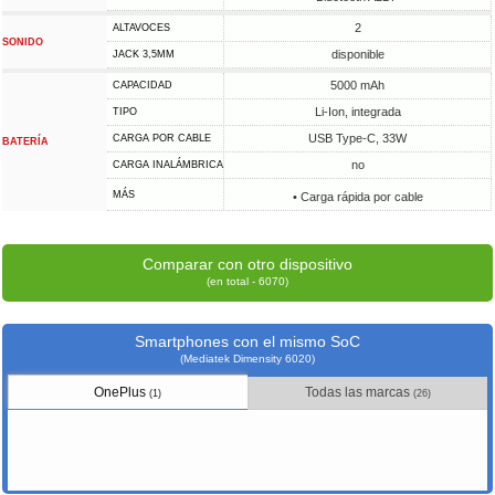
2
ALTAVOCES
SONIDO
disponible
JACK 3,5MM
5000 mAh
CAPACIDAD
Li-Ion, integrada
TIPO
USB Type-C, 33W
CARGA POR CABLE
BATERÍA
no
CARGA INALÁMBRICA
MÁS
• Carga rápida por cable
Comparar con otro dispositivo
(en total - 6070)
Smartphones con el mismo SoC
(Mediatek Dimensity 6020)
OnePlus
Todas las marcas
(1)
(26)