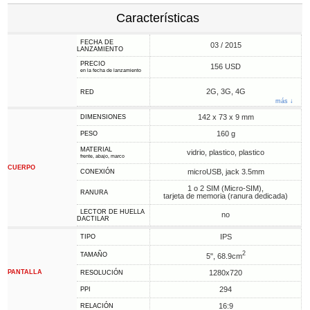
Características
FECHA DE
03 / 2015
LANZAMIENTO
PRECIO
156 USD
en la fecha de lanzamiento
2G, 3G, 4G
RED
más ↓
142 x 73 x 9 mm
DIMENSIONES
160 g
PESO
MATERIAL
vidrio, plastico, plastico
frente, abajo, marco
CUERPO
microUSB, jack 3.5mm
CONEXIÓN
1 o 2 SIM (Micro-SIM),
RANURA
tarjeta de memoria (ranura dedicada)
LECTOR DE HUELLA
no
DACTILAR
IPS
TIPO
2
TAMAÑO
5", 68.9cm
PANTALLA
1280x720
RESOLUCIÓN
294
PPI
16:9
RELACIÓN