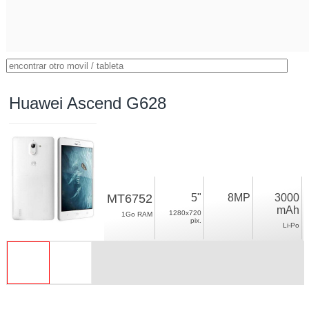
Huawei Ascend G628
MT6752
5"
8MP
3000
mAh
1280x720
1Go RAM
pix.
Li-Po