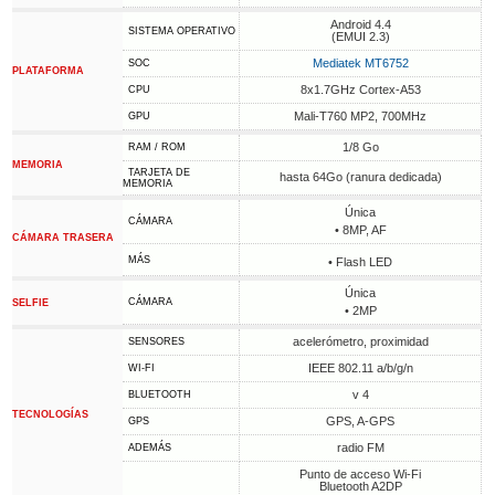
Android 4.4
SISTEMA OPERATIVO
(EMUI 2.3)
Mediatek MT6752
SOC
PLATAFORMA
8x1.7GHz Cortex-A53
CPU
Mali-T760 MP2, 700MHz
GPU
1/8 Go
RAM / ROM
MEMORIA
TARJETA DE
hasta 64Go (ranura dedicada)
MEMORIA
Única
CÁMARA
• 8MP, AF
CÁMARA TRASERA
MÁS
• Flash LED
Única
CÁMARA
SELFIE
• 2MP
acelerómetro, proximidad
SENSORES
IEEE 802.11 a/b/g/n
WI-FI
v 4
BLUETOOTH
TECNOLOGÍAS
GPS, A-GPS
GPS
radio FM
ADEMÁS
Punto de acceso Wi-Fi
Bluetooth A2DP