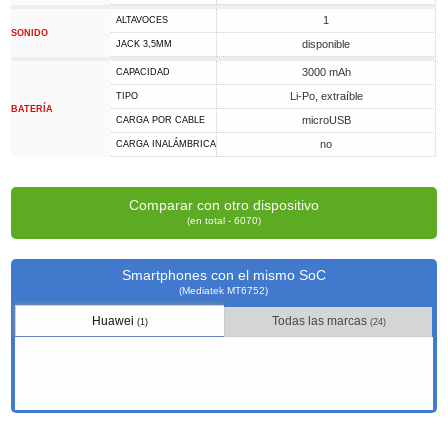
1
ALTAVOCES
SONIDO
disponible
JACK 3,5MM
3000 mAh
CAPACIDAD
Li-Po, extraíble
TIPO
BATERÍA
microUSB
CARGA POR CABLE
no
CARGA INALÁMBRICA
Comparar con otro dispositivo
(en total - 6070)
Smartphones con el mismo SoC
(Mediatek MT6752)
Huawei
Todas las marcas
(1)
(24)