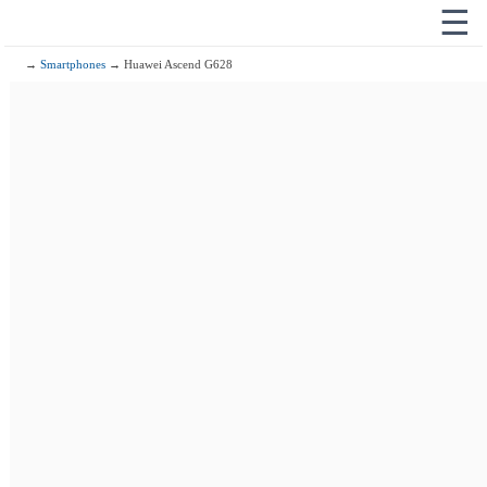
☰
→
Smartphones
→ Huawei Ascend G628