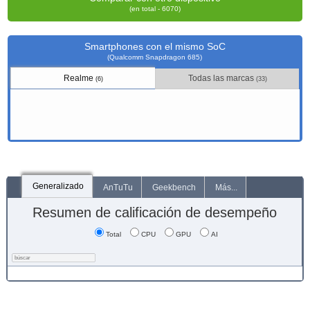
(en total - 6070)
Smartphones con el mismo SoC
(Qualcomm Snapdragon 685)
Realme
Todas las marcas
(6)
(33)
Generalizado
AnTuTu
Geekbench
Más...
Resumen de calificación de desempeño
Total
CPU
GPU
AI