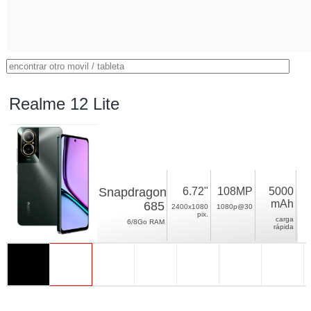
Realme 12 Lite
Snapdragon
6.72"
108MP
5000
mAh
685
2400x1080
1080p@30
pix.
carga
6/8Go RAM
rápida