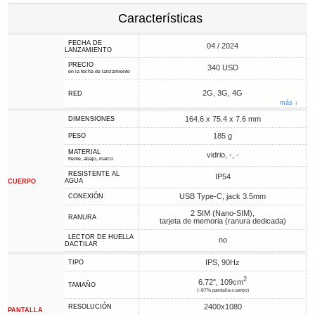
Características
FECHA DE
04 / 2024
LANZAMIENTO
PRECIO
340 USD
en la fecha de lanzamiento
2G, 3G, 4G
RED
más ↓
164.6 x 75.4 x 7.6 mm
DIMENSIONES
185 g
PESO
MATERIAL
vidrio, -, -
frente, abajo, marco
RESISTENTE AL
IP54
AGUA
CUERPO
USB Type-C, jack 3.5mm
CONEXIÓN
2 SIM (Nano-SIM),
RANURA
tarjeta de memoria (ranura dedicada)
LECTOR DE HUELLA
no
DACTILAR
IPS, 90Hz
TIPO
2
6.72", 109cm
TAMAÑO
(~87% pantalla-cuerpo)
2400x1080
RESOLUCIÓN
PANTALLA