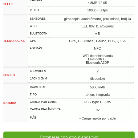
CÁMARA
• 8MP, f/2.05
SELFIE
1080p - 30fps
VIDEO
giroscopio, acelerómetro, proximidad, brújula
SENSORES
IEEE 802.11 a/b/g/n/ac
WI-FI
v 5
BLUETOOTH
GPS, GLONASS, Galileo, BDS, QZSS
TECNOLOGÍAS
GPS
NFC
ADEMÁS
WiFi de doble banda
Bluetooth LE
Bluetooth A2DP
2
ALTAVOCES
SONIDO
disponible
JACK 3,5MM
5000 mAh
CAPACIDAD
Li-Ion, integrada
TIPO
USB Type-C, 33W
CARGA POR CABLE
BATERÍA
no
CARGA INALÁMBRICA
MÁS
• Carga rápida por cable
Comparar con otro dispositivo