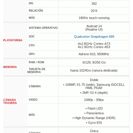
392
PPI
20:9
RELACIÓN
180Hz touch-sensing
MÁS
Android 14
SISTEMA OPERATIVO
(Realme UI)
Qualcomm Snapdragon 685
SOC
PLATAFORMA
4x2.8GHz Cortex-A73
CPU
4x1.9GHz Cortex-A53
Adreno 610, 950MHz
GPU
6/128, 8/256 Go
RAM / ROM
MEMORIA
TARJETA DE
hasta 1024Go (ranura dedicada)
MEMORIA
Doble
• 108MP, f/1.75 (wide), Samsung ISOCELL
CÁMARA
HM6, PDAF
• 2MP, f/2.4 (depth)
1080p - 30fps
VIDEO
CÁMARA
TRASERA
• Flash LED
• Panorámica
MÁS
• High Dynamic Range (HDR)
• Gyro-EIS
Única