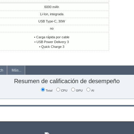
6000 mAh
Li-Ion, integrada
USB Type-C, 30W
no
• Carga rápida por cable
• USB Power Delivery 3
• Quick Charge 3
ch
Más...
Resumen de calificación de desempeño
Total
CPU
GPU
AI