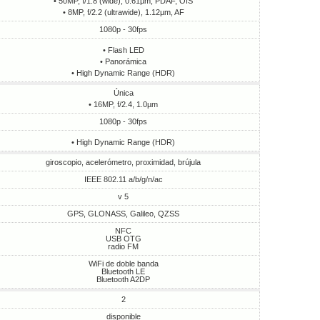
• 50MP, f/1.8 (wide), 0.61µm, PDAF, OIS
• 8MP, f/2.2 (ultrawide), 1.12µm, AF
1080p - 30fps
• Flash LED
• Panorámica
• High Dynamic Range (HDR)
Única
• 16MP, f/2.4, 1.0µm
1080p - 30fps
• High Dynamic Range (HDR)
giroscopio, acelerómetro, proximidad, brújula
IEEE 802.11 a/b/g/n/ac
v 5
GPS, GLONASS, Galileo, QZSS
NFC
USB OTG
radio FM
WiFi de doble banda
Bluetooth LE
Bluetooth A2DP
2
disponible