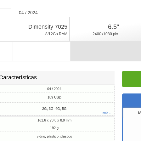
04 / 2024
192g, espesor 8.9mm
6.5"
Dimensity 7025
Android 14
8/12Go RAM
2400x1080 pix.
128/256Go ROM
Características
04 / 2024
189 USD
2G, 3G, 4G, 5G
M
más ↓
161.6 x 73.8 x 8.9 mm
192 g
vidrio, plastico, plastico