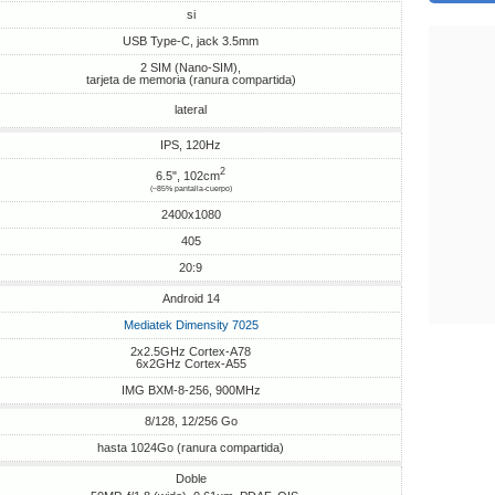
si
USB Type-C, jack 3.5mm
2 SIM (Nano-SIM),
tarjeta de memoria (ranura compartida)
lateral
IPS, 120Hz
2
6.5", 102cm
(~85% pantalla-cuerpo)
2400x1080
405
20:9
Android 14
Mediatek Dimensity 7025
2x2.5GHz Cortex-A78
6x2GHz Cortex-A55
IMG BXM-8-256, 900MHz
8/128, 12/256 Go
hasta 1024Go (ranura compartida)
Doble