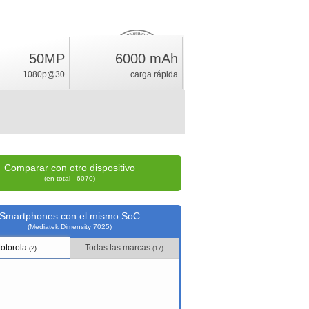
50MP
6000 mAh
17.2
%
1080p@30
carga rápida
índice
Comparar con otro dispositivo
(en total - 6070)
Smartphones con el mismo SoC
(Mediatek Dimensity 7025)
otorola
Todas las marcas
(2)
(17)