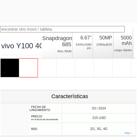
Snapdragon
6.67"
50MP
5000
mAh
685
vivo Y100 4G
2400x1080
1080p@30
pix.
carga rápida
8Go RAM
Características
FECHA DE
03 / 2024
LANZAMIENTO
PRECIO
215 USD
en la fecha de lanzamiento
2G, 3G, 4G
RED
más ↓