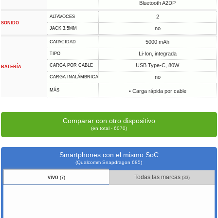
Bluetooth A2DP
2
ALTAVOCES
SONIDO
no
JACK 3,5MM
5000 mAh
CAPACIDAD
Li-Ion, integrada
TIPO
USB Type-C, 80W
CARGA POR CABLE
BATERÍA
no
CARGA INALÁMBRICA
MÁS
• Carga rápida por cable
Comparar con otro dispositivo
(en total - 6070)
Smartphones con el mismo SoC
(Qualcomm Snapdragon 685)
vivo
Todas las marcas
(7)
(33)