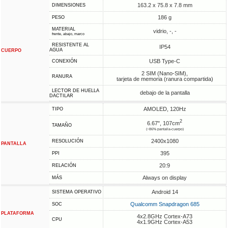
163.2 x 75.8 x 7.8 mm
DIMENSIONES
186 g
PESO
MATERIAL
vidrio, -, -
frente, abajo, marco
RESISTENTE AL
IP54
AGUA
CUERPO
USB Type-C
CONEXIÓN
2 SIM (Nano-SIM),
RANURA
tarjeta de memoria (ranura compartida)
LECTOR DE HUELLA
debajo de la pantalla
DACTILAR
AMOLED, 120Hz
TIPO
2
6.67", 107cm
TAMAÑO
(~86% pantalla-cuerpo)
2400x1080
RESOLUCIÓN
PANTALLA
395
PPI
20:9
RELACIÓN
Always on display
MÁS
Android 14
SISTEMA OPERATIVO
Qualcomm Snapdragon 685
SOC
PLATAFORMA
4x2.8GHz Cortex-A73
CPU
4x1.9GHz Cortex-A53