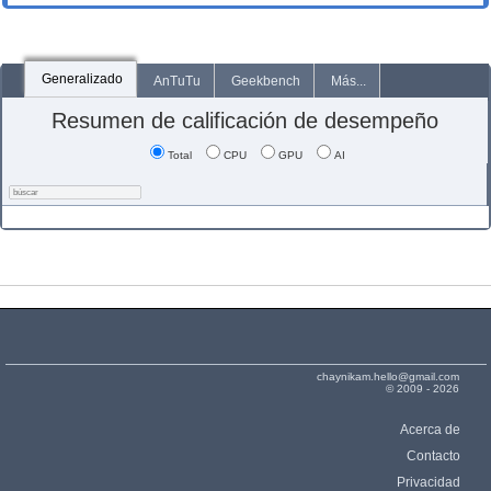
Generalizado
AnTuTu
Geekbench
Más...
Resumen de calificación de desempeño
Total
CPU
GPU
AI
chaynikam.hello@gmail.com
© 2009 - 2026
Acerca de
Contacto
Privacidad