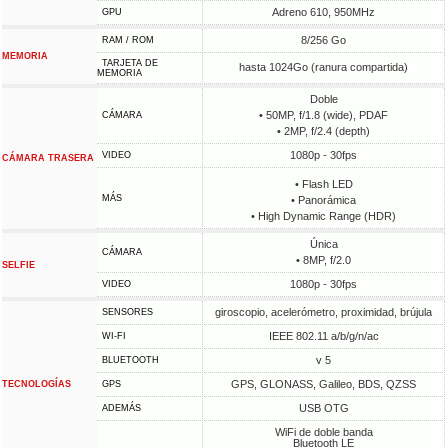
Adreno 610, 950MHz
GPU
8/256 Go
RAM / ROM
MEMORIA
TARJETA DE
hasta 1024Go (ranura compartida)
MEMORIA
Doble
• 50MP, f/1.8 (wide), PDAF
CÁMARA
• 2MP, f/2.4 (depth)
1080p - 30fps
VIDEO
CÁMARA TRASERA
• Flash LED
MÁS
• Panorámica
• High Dynamic Range (HDR)
Única
CÁMARA
• 8MP, f/2.0
SELFIE
1080p - 30fps
VIDEO
giroscopio, acelerómetro, proximidad, brújula
SENSORES
IEEE 802.11 a/b/g/n/ac
WI-FI
v 5
BLUETOOTH
GPS, GLONASS, Galileo, BDS, QZSS
TECNOLOGÍAS
GPS
USB OTG
ADEMÁS
WiFi de doble banda
Bluetooth LE