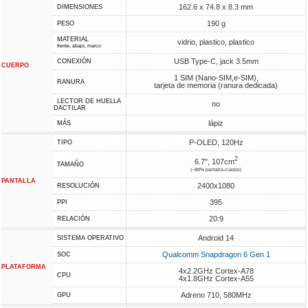
162.6 x 74.8 x 8.3 mm
DIMENSIONES
190 g
PESO
MATERIAL
vidrio, plastico, plastico
frente, abajo, marco
USB Type-C, jack 3.5mm
CONEXIÓN
CUERPO
1 SIM (Nano-SIM,e-SIM),
RANURA
tarjeta de memoria (ranura dedicada)
LECTOR DE HUELLA
no
DACTILAR
lápiz
MÁS
P-OLED, 120Hz
TIPO
2
6.7", 107cm
TAMAÑO
(~88% pantalla-cuerpo)
PANTALLA
2400x1080
RESOLUCIÓN
395
PPI
20:9
RELACIÓN
Android 14
SISTEMA OPERATIVO
Qualcomm Snapdragon 6 Gen 1
SOC
PLATAFORMA
4x2.2GHz Cortex-A78
CPU
4x1.8GHz Cortex-A55
Adreno 710, 580MHz
GPU