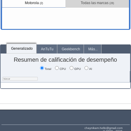
Motorola
Todas las marcas
(2)
(28)
Generalizado
AnTuTu
Geekbench
Más...
Resumen de calificación de desempeño
Total
CPU
GPU
AI
chaynikam.hello@gmail.com