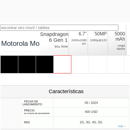
Snapdragon
6.7"
50MP
5000
mAh
6 Gen 1
2400x1080
1080p@120
Motorola Moto G Stylus 5G (2024)
pix.
carga
8Go RAM
rápida
Características
FECHA DE
05 / 2024
LANZAMIENTO
PRECIO
400 USD
en la fecha de lanzamiento
2G, 3G, 4G, 5G
RED
más ↓