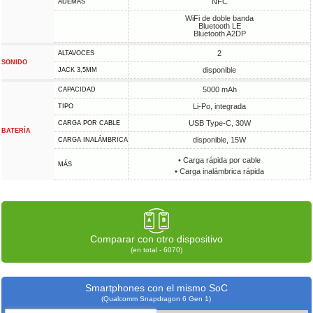
NFC
ADEMÁS
WiFi de doble banda
Bluetooth LE
Bluetooth A2DP
2
ALTAVOCES
SONIDO
disponible
JACK 3,5MM
5000 mAh
CAPACIDAD
Li-Po, integrada
TIPO
USB Type-C, 30W
CARGA POR CABLE
BATERÍA
disponible, 15W
CARGA INALÁMBRICA
• Carga rápida por cable
MÁS
• Carga inalámbrica rápida
Comparar con otro dispositivo
(en total - 6070)
Smartphones con el mismo SoC
(Qualcomm Snapdragon 6 Gen 1)