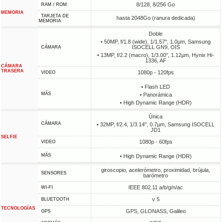
8/128, 8/256 Go
RAM / ROM
MEMORIA
TARJETA DE
hasta 2048Go (ranura dedicada)
MEMORIA
Doble
• 50MP, f/1.8 (wide), 1/1.57", 1.0µm, Samsung
ISOCELL GN9, OIS
CÁMARA
• 13MP, f/2.2 (macro), 1/3.00", 1.12µm, Hynix Hi-
1336, AF
CÁMARA
TRASERA
1080p - 120fps
VIDEO
• Flash LED
MÁS
• Panorámica
• High Dynamic Range (HDR)
Única
CÁMARA
• 32MP, f/2.4, 1/3.14", 0.7µm, Samsung ISOCELL
JD1
SELFIE
1080p - 60fps
VIDEO
MÁS
• High Dynamic Range (HDR)
giroscopio, acelerómetro, proximidad, brújula,
SENSORES
barómetro
IEEE 802.11 a/b/g/n/ac
WI-FI
v 5
BLUETOOTH
TECNOLOGÍAS
GPS, GLONASS, Galileo
GPS