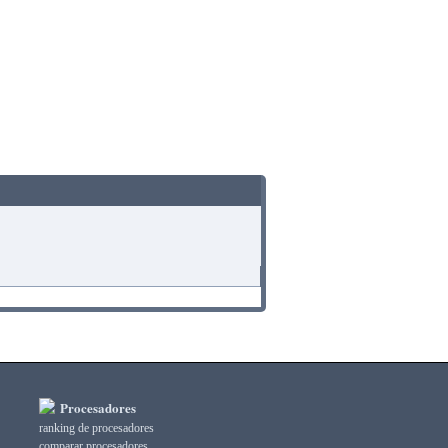
Procesadores
ranking de procesadores
comparar procesadores