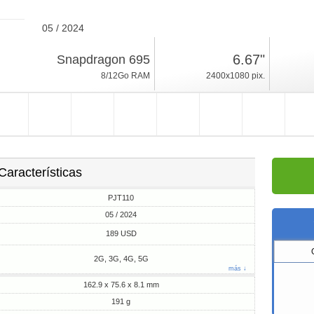
05 / 2024
191g, espesor 8.1mm
6.67"
Snapdragon 695
Android 14
8/12Go RAM
2400x1080 pix.
256/512Go ROM
Características
PJT110
05 / 2024
189 USD
2G, 3G, 4G, 5G
más ↓
162.9 x 75.6 x 8.1 mm
191 g