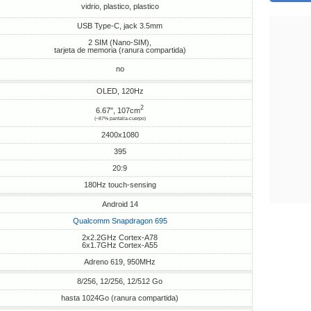
vidrio, plastico, plastico
USB Type-C, jack 3.5mm
2 SIM (Nano-SIM),
tarjeta de memoria (ranura compartida)
no
OLED, 120Hz
2
6.67", 107cm
(~87% pantalla-cuerpo)
2400x1080
395
20:9
180Hz touch-sensing
Android 14
Qualcomm Snapdragon 695
2x2.2GHz Cortex-A78
6x1.7GHz Cortex-A55
Adreno 619, 950MHz
8/256, 12/256, 12/512 Go
hasta 1024Go (ranura compartida)