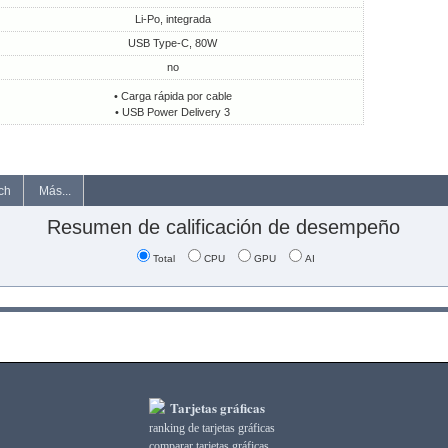
Li-Po, integrada
USB Type-C, 80W
no
• Carga rápida por cable
• USB Power Delivery 3
ch
Más...
Resumen de calificación de desempeño
Total
CPU
GPU
AI
Tarjetas gráficas
ranking de tarjetas gráficas
comparar tarjetas gráficas