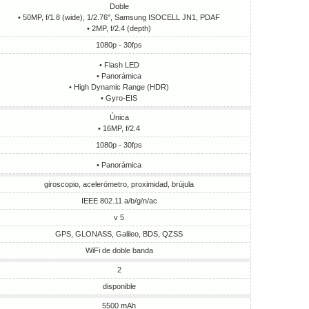
Doble
• 50MP, f/1.8 (wide), 1/2.76", Samsung ISOCELL JN1, PDAF
• 2MP, f/2.4 (depth)
1080p - 30fps
• Flash LED
• Panorámica
• High Dynamic Range (HDR)
• Gyro-EIS
Única
• 16MP, f/2.4
1080p - 30fps
• Panorámica
giroscopio, acelerómetro, proximidad, brújula
IEEE 802.11 a/b/g/n/ac
v 5
GPS, GLONASS, Galileo, BDS, QZSS
WiFi de doble banda
2
disponible
5500 mAh