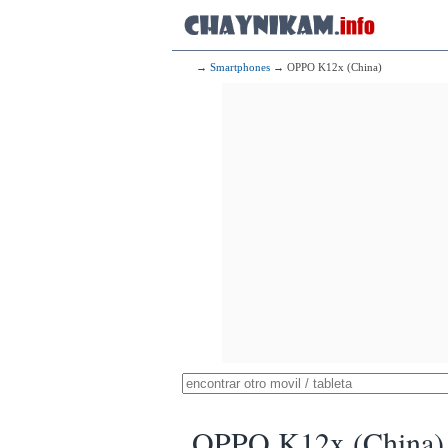
→
Smartphones
→ OPPO K12x (China)
OPPO K12x (China)