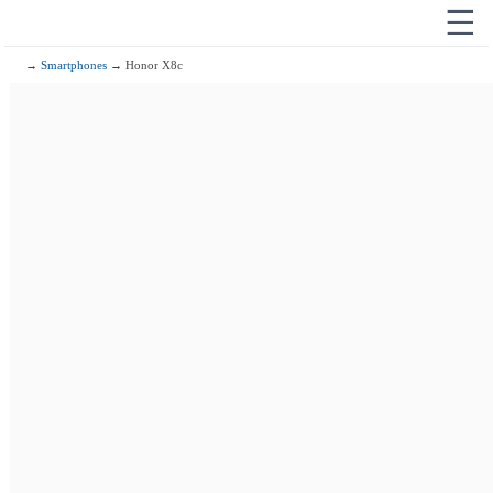
☰
→
Smartphones
→ Honor X8c