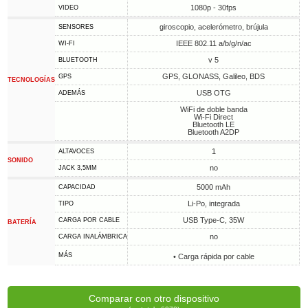
1080p - 30fps
VIDEO
giroscopio, acelerómetro, brújula
SENSORES
IEEE 802.11 a/b/g/n/ac
WI-FI
v 5
BLUETOOTH
GPS, GLONASS, Galileo, BDS
GPS
TECNOLOGÍAS
USB OTG
ADEMÁS
WiFi de doble banda
Wi-Fi Direct
Bluetooth LE
Bluetooth A2DP
1
ALTAVOCES
SONIDO
no
JACK 3,5MM
5000 mAh
CAPACIDAD
Li-Po, integrada
TIPO
USB Type-C, 35W
CARGA POR CABLE
BATERÍA
no
CARGA INALÁMBRICA
MÁS
• Carga rápida por cable
Comparar con otro dispositivo