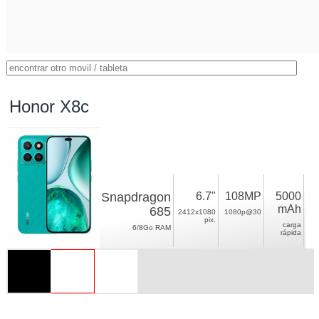
Honor X8c
Snapdragon
6.7"
108MP
5000
mAh
685
2412x1080
1080p@30
pix.
carga
6/8Go RAM
rápida