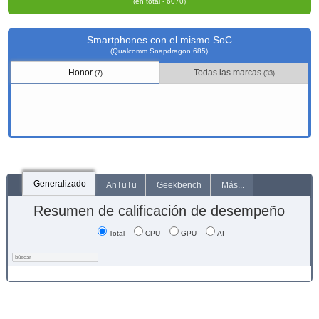
(en total - 6070)
Smartphones con el mismo SoC
(Qualcomm Snapdragon 685)
Honor
Todas las marcas
(7)
(33)
Generalizado
AnTuTu
Geekbench
Más...
Resumen de calificación de desempeño
Total
CPU
GPU
AI