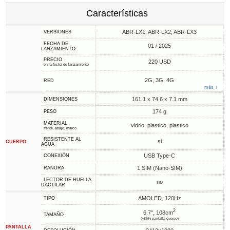
Características
ABR-LX1; ABR-LX2; ABR-LX3
VERSIONES
FECHA DE
01 / 2025
LANZAMIENTO
PRECIO
220 USD
en la fecha de lanzamiento
2G, 3G, 4G
RED
más ↓
161.1 x 74.6 x 7.1 mm
DIMENSIONES
174 g
PESO
MATERIAL
vidrio, plastico, plastico
frente, abajo, marco
RESISTENTE AL
si
CUERPO
AGUA
USB Type-C
CONEXIÓN
1 SIM (Nano-SIM)
RANURA
LECTOR DE HUELLA
no
DACTILAR
AMOLED, 120Hz
TIPO
2
6.7", 108cm
TAMAÑO
(~89% pantalla-cuerpo)
PANTALLA