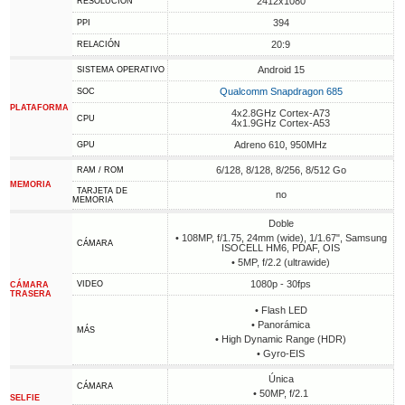
2412x1080
RESOLUCIÓN
394
PPI
20:9
RELACIÓN
Android 15
SISTEMA OPERATIVO
Qualcomm Snapdragon 685
SOC
PLATAFORMA
4x2.8GHz Cortex-A73
CPU
4x1.9GHz Cortex-A53
Adreno 610, 950MHz
GPU
6/128, 8/128, 8/256, 8/512 Go
RAM / ROM
MEMORIA
TARJETA DE
no
MEMORIA
Doble
• 108MP, f/1.75, 24mm (wide), 1/1.67", Samsung
CÁMARA
ISOCELL HM6, PDAF, OIS
• 5MP, f/2.2 (ultrawide)
1080p - 30fps
VIDEO
CÁMARA
TRASERA
• Flash LED
• Panorámica
MÁS
• High Dynamic Range (HDR)
• Gyro-EIS
Única
CÁMARA
• 50MP, f/2.1
SELFIE