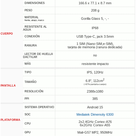
166.6 x 77.1 x 8.7 mm
DIMENSIONES
208 g
PESO
MATERIAL
Gorilla Glass 5, -, -
frente, abajo, marco
RESISTENTE AL
IP68
AGUA
CUERPO
USB Type-C, jack 3.5mm
CONEXIÓN
1 SIM (Nano-SIM,e-SIM),
RANURA
tarjeta de memoria (ranura dedicada)
LECTOR DE HUELLA
no
DACTILAR
resistente impacto
MÁS
IPS, 120Hz
TIPO
2
6.8", 112cm
TAMAÑO
(~87% pantalla-cuerpo)
PANTALLA
2388x1080
RESOLUCIÓN
385
PPI
Android 15
SISTEMA OPERATIVO
Mediatek Dimensity 6300
SOC
PLATAFORMA
2x2.4GHz Cortex-A76
CPU
6x2GHz Cortex-A55
Mali-G57 MP2, 950MHz
GPU