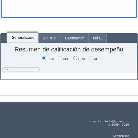
Generalizado
AnTuTu
Geekbench
Más...
Resumen de calificación de desempeño
Total
CPU
GPU
AI
chaynikam.hello@gmail.com
© 2009 - 2026
Acerca de