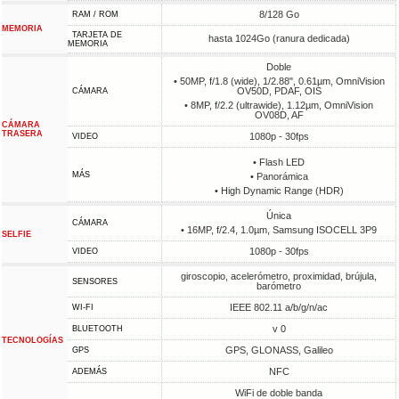
8/128 Go
RAM / ROM
MEMORIA
TARJETA DE
hasta 1024Go (ranura dedicada)
MEMORIA
Doble
• 50MP, f/1.8 (wide), 1/2.88", 0.61µm, OmniVision
OV50D, PDAF, OIS
CÁMARA
• 8MP, f/2.2 (ultrawide), 1.12µm, OmniVision
OV08D, AF
CÁMARA
TRASERA
1080p - 30fps
VIDEO
• Flash LED
MÁS
• Panorámica
• High Dynamic Range (HDR)
Única
CÁMARA
• 16MP, f/2.4, 1.0µm, Samsung ISOCELL 3P9
SELFIE
1080p - 30fps
VIDEO
giroscopio, acelerómetro, proximidad, brújula,
SENSORES
barómetro
IEEE 802.11 a/b/g/n/ac
WI-FI
v 0
BLUETOOTH
TECNOLOGÍAS
GPS, GLONASS, Galileo
GPS
NFC
ADEMÁS
WiFi de doble banda