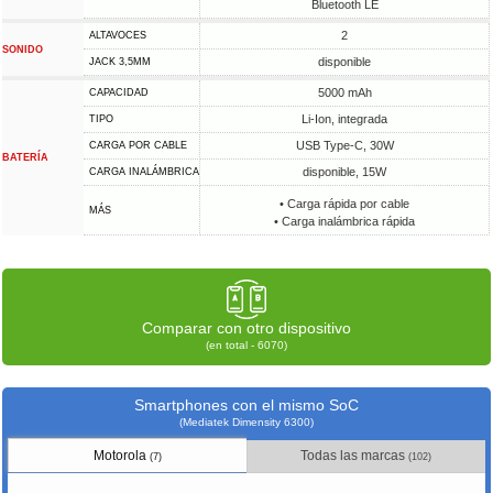
Bluetooth LE
2
ALTAVOCES
SONIDO
disponible
JACK 3,5MM
5000 mAh
CAPACIDAD
Li-Ion, integrada
TIPO
USB Type-C, 30W
CARGA POR CABLE
BATERÍA
disponible, 15W
CARGA INALÁMBRICA
• Carga rápida por cable
MÁS
• Carga inalámbrica rápida
Comparar con otro dispositivo
(en total - 6070)
Smartphones con el mismo SoC
(Mediatek Dimensity 6300)
Motorola
Todas las marcas
(7)
(102)