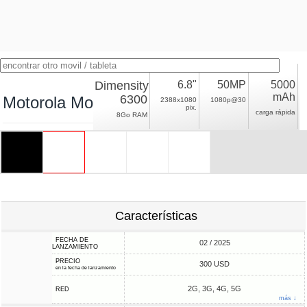
Dimensity
6.8"
50MP
5000
mAh
6300
Motorola Moto G Power (2025)
2388x1080
1080p@30
pix.
carga rápida
8Go RAM
Características
FECHA DE
02 / 2025
LANZAMIENTO
PRECIO
300 USD
en la fecha de lanzamiento
2G, 3G, 4G, 5G
RED
más ↓