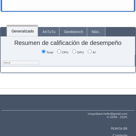
Generalizado
AnTuTu
Geekbench
Más...
Resumen de calificación de desempeño
Total
CPU
GPU
AI
chaynikam.hello@gmail.com
© 2009 - 2026
Acerca de
Contacto