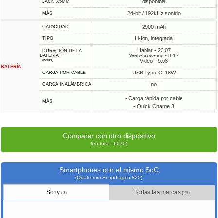
disponible
JACK 3,5MM
24-bit / 192kHz sonido
MÁS
2900 mAh
CAPACIDAD
Li-Ion, integrada
TIPO
Hablar - 23:07
DURACIÓN DE LA
Web-browsing - 8:17
BATERÍA
Video - 9:08
(horas)
BATERÍA
USB Type-C, 18W
CARGA POR CABLE
no
CARGA INALÁMBRICA
• Carga rápida por cable
MÁS
• Quick Charge 3
Comparar con otro dispositivo
(en total - 6070)
Smartphones con el mismo SoC
(Qualcomm Snapdragon 820)
Sony
Todas las marcas
(3)
(29)