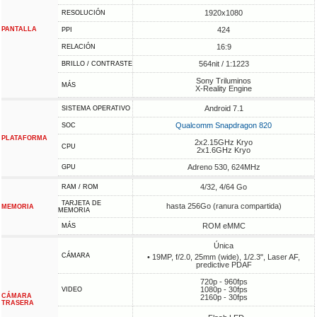
1920x1080
RESOLUCIÓN
PANTALLA
424
PPI
16:9
RELACIÓN
564nit / 1:1223
BRILLO / CONTRASTE
Sony Triluminos
MÁS
X-Reality Engine
Android 7.1
SISTEMA OPERATIVO
Qualcomm Snapdragon 820
SOC
PLATAFORMA
2x2.15GHz Kryo
CPU
2x1.6GHz Kryo
Adreno 530, 624MHz
GPU
4/32, 4/64 Go
RAM / ROM
TARJETA DE
hasta 256Go (ranura compartida)
MEMORIA
MEMORIA
ROM eMMC
MÁS
Única
CÁMARA
• 19MP, f/2.0, 25mm (wide), 1/2.3", Laser AF,
predictive PDAF
720p - 960fps
1080p - 30fps
VIDEO
CÁMARA
2160p - 30fps
TRASERA