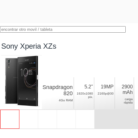
Sony Xperia XZs
Snapdragon
5.2"
19MP
2900
mAh
820
1920x1080
2160p@30
pix.
carga
4Go RAM
rápida