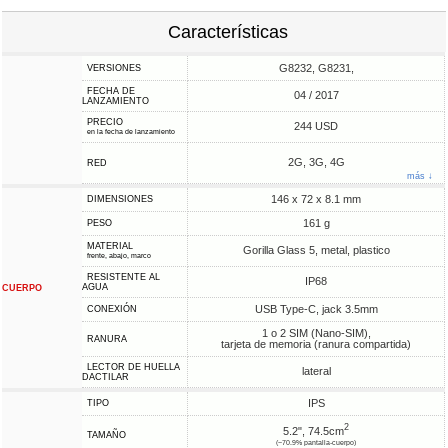
Características
G8232, G8231,
VERSIONES
FECHA DE
04 / 2017
LANZAMIENTO
PRECIO
244 USD
en la fecha de lanzamiento
2G, 3G, 4G
RED
más ↓
146 x 72 x 8.1 mm
DIMENSIONES
161 g
PESO
MATERIAL
Gorilla Glass 5, metal, plastico
frente, abajo, marco
RESISTENTE AL
IP68
AGUA
CUERPO
USB Type-C, jack 3.5mm
CONEXIÓN
1 o 2 SIM (Nano-SIM),
RANURA
tarjeta de memoria (ranura compartida)
LECTOR DE HUELLA
lateral
DACTILAR
IPS
TIPO
2
5.2", 74.5cm
TAMAÑO
(~70.9% pantalla-cuerpo)