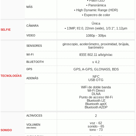
• Flash LED
• Panorámica
MÁS
• High Dynamic Range (HDR)
• Espectro de color
Única
CÁMARA
• 13MP, f/2.0, 22mm (wide), 1/3.1", 1.12µm
SELFIE
1080p - 30fps
VIDEO
giroscopio, acelerómetro, proximidad, brújula,
SENSORES
barómetro
IEEE 802.11 a/b/g/n/ac
WI-FI
v 4.2
BLUETOOTH
GPS, A-GPS, GLONASS, BDS
GPS
TECNOLOGÍAS
NFC
ADEMÁS
USB OTG
WiFi de doble banda
Wi-Fi Direct
DLNA
Punto de acceso Wi-Fi
Bluetooth LE
Bluetooth aptX
Bluetooth A2DP
2
ALTAVOCES
voz - 62
VOLUMEN
sonido - 65
(decibele)
tono - 73
SONIDO