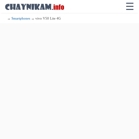
☰
→
Smartphones
→ vivo V50 Lite 4G