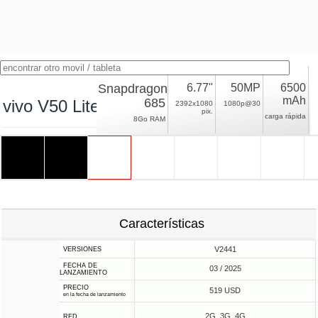
Snapdragon
6.77"
50MP
6500
mAh
685
vivo V50 Lite 4G
2392x1080
1080p@30
pix.
carga rápida
8Go RAM
Características
V2441
VERSIONES
FECHA DE
03 / 2025
LANZAMIENTO
PRECIO
519 USD
en la fecha de lanzamiento
2G, 3G, 4G
RED