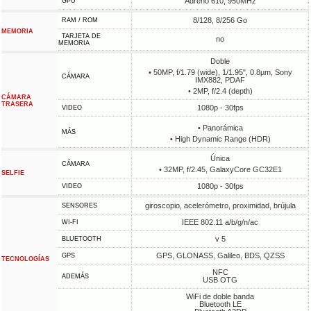
Adreno 610, 950MHz
GPU
8/128, 8/256 Go
RAM / ROM
MEMORIA
TARJETA DE
no
MEMORIA
Doble
• 50MP, f/1.79 (wide), 1/1.95", 0.8µm, Sony
CÁMARA
IMX882, PDAF
• 2MP, f/2.4 (depth)
CÁMARA
TRASERA
1080p - 30fps
VIDEO
• Panorámica
MÁS
• High Dynamic Range (HDR)
Única
CÁMARA
• 32MP, f/2.45, GalaxyCore GC32E1
SELFIE
1080p - 30fps
VIDEO
giroscopio, acelerómetro, proximidad, brújula
SENSORES
IEEE 802.11 a/b/g/n/ac
WI-FI
v 5
BLUETOOTH
GPS, GLONASS, Galileo, BDS, QZSS
GPS
TECNOLOGÍAS
NFC
ADEMÁS
USB OTG
WiFi de doble banda
Bluetooth LE