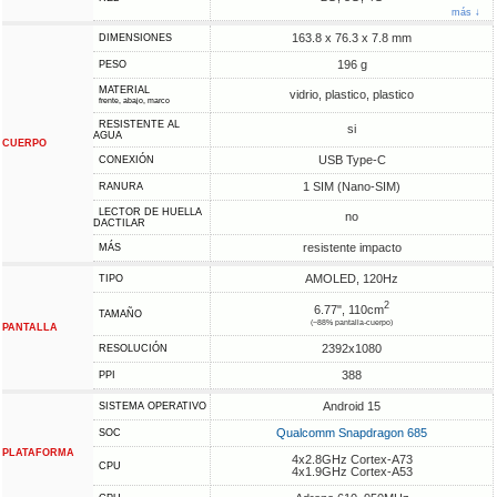
más ↓
163.8 x 76.3 x 7.8 mm
DIMENSIONES
196 g
PESO
MATERIAL
vidrio, plastico, plastico
frente, abajo, marco
RESISTENTE AL
si
AGUA
CUERPO
USB Type-C
CONEXIÓN
1 SIM (Nano-SIM)
RANURA
LECTOR DE HUELLA
no
DACTILAR
resistente impacto
MÁS
AMOLED, 120Hz
TIPO
2
6.77", 110cm
TAMAÑO
(~88% pantalla-cuerpo)
PANTALLA
2392x1080
RESOLUCIÓN
388
PPI
Android 15
SISTEMA OPERATIVO
Qualcomm Snapdragon 685
SOC
PLATAFORMA
4x2.8GHz Cortex-A73
CPU
4x1.9GHz Cortex-A53