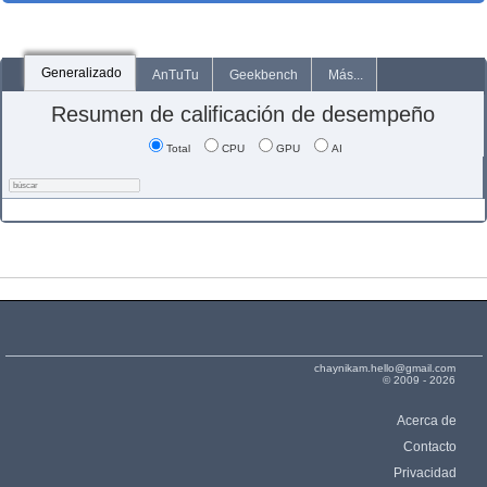
Generalizado
AnTuTu
Geekbench
Más...
Resumen de calificación de desempeño
Total
CPU
GPU
AI
chaynikam.hello@gmail.com
© 2009 - 2026
Acerca de
Contacto
Privacidad