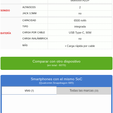
Bluetooth A2DP
2
ALTAVOCES
SONIDO
no
JACK 3,5MM
6500 mAh
CAPACIDAD
integrada
TIPO
USB Type-C, 90W
CARGA POR CABLE
BATERÍA
no
CARGA INALÁMBRICA
MÁS
• Carga rápida por cable
Comparar con otro dispositivo
(en total - 6070)
Smartphones con el mismo SoC
(Qualcomm Snapdragon 685)
vivo
Todas las marcas
(7)
(33)