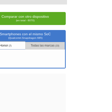
Comparar con otro dispositivo
(en total - 6070)
Smartphones con el mismo SoC
(Qualcomm Snapdragon 685)
Honor
Todas las marcas
(7)
(33)