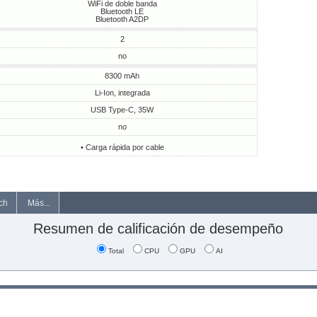
WiFi de doble banda
Bluetooth LE
Bluetooth A2DP
2
no
8300 mAh
Li-Ion, integrada
USB Type-C, 35W
no
• Carga rápida por cable
ch
Más...
Resumen de calificación de desempeño
Total
CPU
GPU
AI