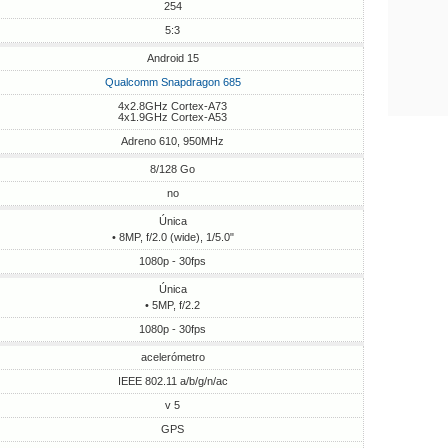
254
5:3
Android 15
Qualcomm Snapdragon 685
4x2.8GHz Cortex-A73
4x1.9GHz Cortex-A53
Adreno 610, 950MHz
8/128 Go
no
Única
• 8MP, f/2.0 (wide), 1/5.0"
1080p - 30fps
Única
• 5MP, f/2.2
1080p - 30fps
acelerómetro
IEEE 802.11 a/b/g/n/ac
v 5
GPS