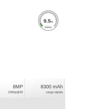
9.5
%
índice
8MP
8300 mAh
1080p@30
carga rápida