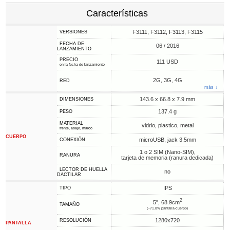
Características
F3111, F3112, F3113, F3115
VERSIONES
FECHA DE
06 / 2016
LANZAMIENTO
PRECIO
111 USD
en la fecha de lanzamiento
2G, 3G, 4G
RED
más ↓
143.6 x 66.8 x 7.9 mm
DIMENSIONES
137.4 g
PESO
MATERIAL
vidrio, plastico, metal
frente, abajo, marco
CUERPO
microUSB, jack 3.5mm
CONEXIÓN
1 o 2 SIM (Nano-SIM),
RANURA
tarjeta de memoria (ranura dedicada)
LECTOR DE HUELLA
no
DACTILAR
IPS
TIPO
2
5", 68.9cm
TAMAÑO
(~71.8% pantalla-cuerpo)
1280x720
RESOLUCIÓN
PANTALLA