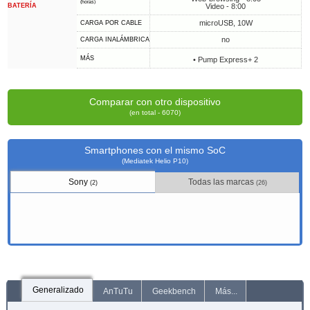
(horas)
BATERÍA
Video - 8:00
microUSB, 10W
CARGA POR CABLE
no
CARGA INALÁMBRICA
MÁS
• Pump Express+ 2
Comparar con otro dispositivo
(en total - 6070)
Smartphones con el mismo SoC
(Mediatek Helio P10)
Sony
Todas las marcas
(2)
(26)
Generalizado
AnTuTu
Geekbench
Más...