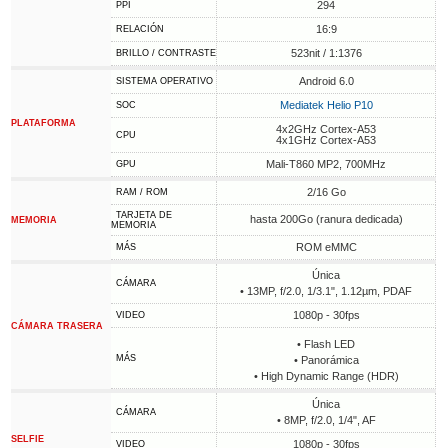
294
PPI
16:9
RELACIÓN
523nit / 1:1376
BRILLO / CONTRASTE
Android 6.0
SISTEMA OPERATIVO
Mediatek Helio P10
SOC
PLATAFORMA
4x2GHz Cortex-A53
CPU
4x1GHz Cortex-A53
Mali-T860 MP2, 700MHz
GPU
2/16 Go
RAM / ROM
TARJETA DE
hasta 200Go (ranura dedicada)
MEMORIA
MEMORIA
ROM eMMC
MÁS
Única
CÁMARA
• 13MP, f/2.0, 1/3.1", 1.12µm, PDAF
1080p - 30fps
VIDEO
CÁMARA TRASERA
• Flash LED
MÁS
• Panorámica
• High Dynamic Range (HDR)
Única
CÁMARA
• 8MP, f/2.0, 1/4", AF
SELFIE
1080p - 30fps
VIDEO