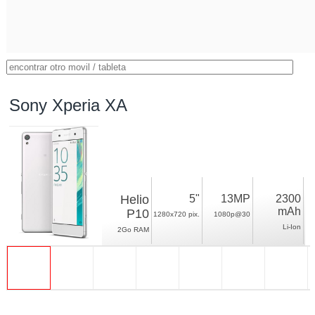
Sony Xperia XA
Helio
5"
13MP
2300
mAh
P10
1280x720 pix.
1080p@30
Li-Ion
2Go RAM