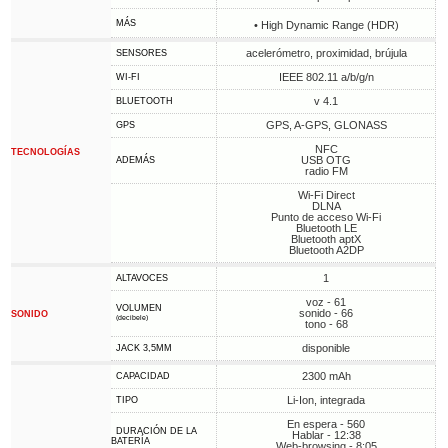
MÁS
• High Dynamic Range (HDR)
acelerómetro, proximidad, brújula
SENSORES
IEEE 802.11 a/b/g/n
WI-FI
v 4.1
BLUETOOTH
GPS, A-GPS, GLONASS
GPS
NFC
TECNOLOGÍAS
USB OTG
ADEMÁS
radio FM
Wi-Fi Direct
DLNA
Punto de acceso Wi-Fi
Bluetooth LE
Bluetooth aptX
Bluetooth A2DP
1
ALTAVOCES
voz - 61
VOLUMEN
sonido - 66
SONIDO
(decibele)
tono - 68
disponible
JACK 3,5MM
2300 mAh
CAPACIDAD
Li-Ion, integrada
TIPO
En espera - 560
DURACIÓN DE LA
Hablar - 12:38
BATERÍA
Web-browsing - 8:05