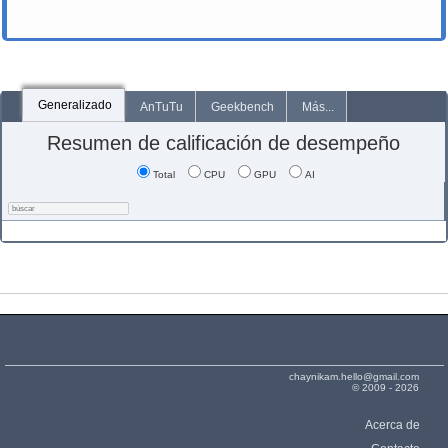
Generalizado
AnTuTu
Geekbench
Más...
Resumen de calificación de desempeño
Total
CPU
GPU
AI
chaynikam.hello@gmail.com
© 2009 - 2026
Acerca de