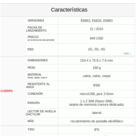
Características
E6853, E6833, E6883
VERSIONES
FECHA DE
11 / 2015
LANZAMIENTO
PRECIO
840 USD
en la fecha de lanzamiento
2G, 3G, 4G
RED
más ↓
154.4 x 75.8 x 7.8 mm
DIMENSIONES
180 g
PESO
MATERIAL
vidrio, vidrio, metal
frente, abajo, marco
RESISTENTE AL
IP68
AGUA
CUERPO
microUSB, jack 3.5mm
CONEXIÓN
1 o 2 SIM (Nano-SIM),
RANURA
tarjeta de memoria (ranura dedicada)
LECTOR DE HUELLA
lateral
DACTILAR
recubrimiento de pantalla oleofóbico
MÁS
IPS
TIPO