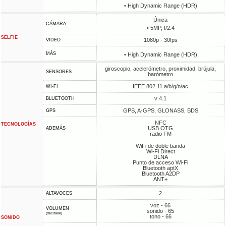
• High Dynamic Range (HDR)
Única
CÁMARA
• 5MP, f/2.4
SELFIE
1080p - 30fps
VIDEO
MÁS
• High Dynamic Range (HDR)
giroscopio, acelerómetro, proximidad, brújula,
SENSORES
barómetro
IEEE 802.11 a/b/g/n/ac
WI-FI
v 4.1
BLUETOOTH
GPS, A-GPS, GLONASS, BDS
GPS
NFC
TECNOLOGÍAS
USB OTG
ADEMÁS
radio FM
WiFi de doble banda
Wi-Fi Direct
DLNA
Punto de acceso Wi-Fi
Bluetooth aptX
Bluetooth A2DP
ANT+
2
ALTAVOCES
voz - 66
VOLUMEN
sonido - 65
(decibele)
tono - 66
SONIDO