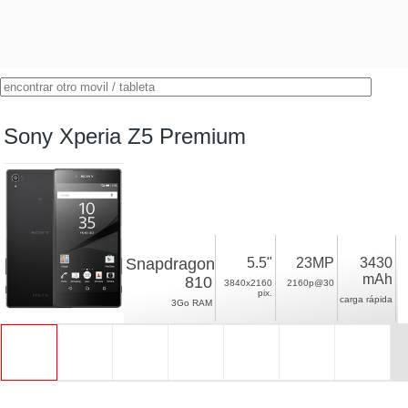
Sony Xperia Z5 Premium
Snapdragon
5.5"
23MP
3430
mAh
810
3840x2160
2160p@30
pix.
carga rápida
3Go RAM