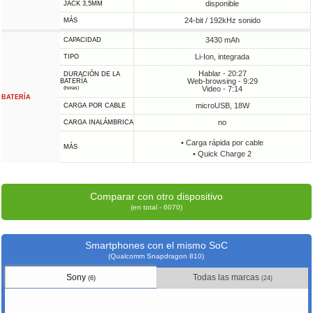
disponible
JACK 3,5MM
24-bit / 192kHz sonido
MÁS
3430 mAh
CAPACIDAD
Li-Ion, integrada
TIPO
Hablar - 20:27
DURACIÓN DE LA
Web-browsing - 9:29
BATERÍA
Video - 7:14
(horas)
BATERÍA
microUSB, 18W
CARGA POR CABLE
no
CARGA INALÁMBRICA
• Carga rápida por cable
MÁS
• Quick Charge 2
Comparar con otro dispositivo
(en total - 6070)
Smartphones con el mismo SoC
(Qualcomm Snapdragon 810)
Sony
Todas las marcas
(6)
(24)