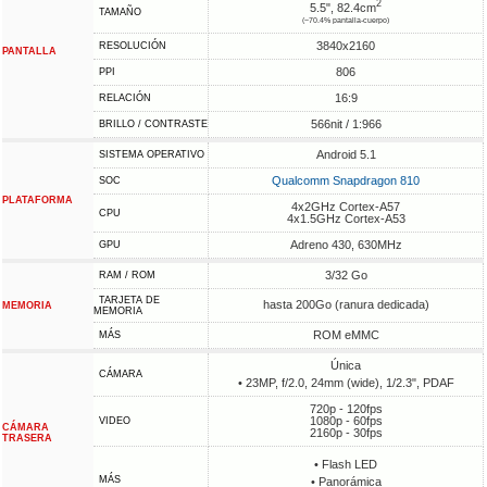
2
5.5", 82.4cm
TAMAÑO
(~70.4% pantalla-cuerpo)
3840x2160
RESOLUCIÓN
PANTALLA
806
PPI
16:9
RELACIÓN
566nit / 1:966
BRILLO / CONTRASTE
Android 5.1
SISTEMA OPERATIVO
Qualcomm Snapdragon 810
SOC
PLATAFORMA
4x2GHz Cortex-A57
CPU
4x1.5GHz Cortex-A53
Adreno 430, 630MHz
GPU
3/32 Go
RAM / ROM
TARJETA DE
hasta 200Go (ranura dedicada)
MEMORIA
MEMORIA
ROM eMMC
MÁS
Única
CÁMARA
• 23MP, f/2.0, 24mm (wide), 1/2.3", PDAF
720p - 120fps
1080p - 60fps
VIDEO
CÁMARA
2160p - 30fps
TRASERA
• Flash LED
MÁS
• Panorámica