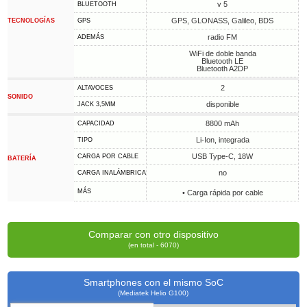
v 5
BLUETOOTH
GPS, GLONASS, Galileo, BDS
TECNOLOGÍAS
GPS
radio FM
ADEMÁS
WiFi de doble banda
Bluetooth LE
Bluetooth A2DP
2
ALTAVOCES
SONIDO
disponible
JACK 3,5MM
8800 mAh
CAPACIDAD
Li-Ion, integrada
TIPO
USB Type-C, 18W
CARGA POR CABLE
BATERÍA
no
CARGA INALÁMBRICA
MÁS
• Carga rápida por cable
Comparar con otro dispositivo
(en total - 6070)
Smartphones con el mismo SoC
(Mediatek Helio G100)