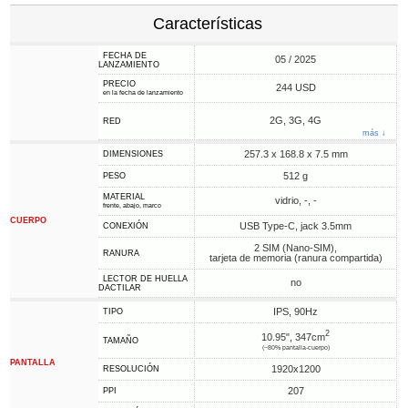
Características
FECHA DE
05 / 2025
LANZAMIENTO
PRECIO
244 USD
en la fecha de lanzamiento
2G, 3G, 4G
RED
más ↓
257.3 x 168.8 x 7.5 mm
DIMENSIONES
512 g
PESO
MATERIAL
vidrio, -, -
frente, abajo, marco
CUERPO
USB Type-C, jack 3.5mm
CONEXIÓN
2 SIM (Nano-SIM),
RANURA
tarjeta de memoria (ranura compartida)
LECTOR DE HUELLA
no
DACTILAR
IPS, 90Hz
TIPO
2
10.95", 347cm
TAMAÑO
(~80% pantalla-cuerpo)
PANTALLA
1920x1200
RESOLUCIÓN
207
PPI