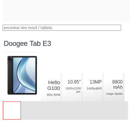
Doogee Tab E3
Helio
10.95"
13MP
8800
mAh
G100
1920x1200
1440p@60
pix.
carga rápida
8Go RAM