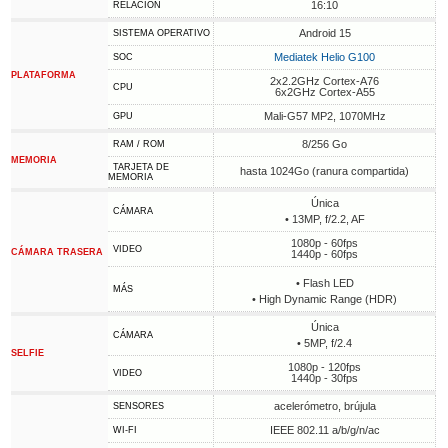
16:10
RELACIÓN
Android 15
SISTEMA OPERATIVO
Mediatek Helio G100
SOC
PLATAFORMA
2x2.2GHz Cortex-A76
CPU
6x2GHz Cortex-A55
Mali-G57 MP2, 1070MHz
GPU
8/256 Go
RAM / ROM
MEMORIA
TARJETA DE
hasta 1024Go (ranura compartida)
MEMORIA
Única
CÁMARA
• 13MP, f/2.2, AF
1080p - 60fps
VIDEO
CÁMARA TRASERA
1440p - 60fps
• Flash LED
MÁS
• High Dynamic Range (HDR)
Única
CÁMARA
• 5MP, f/2.4
SELFIE
1080p - 120fps
VIDEO
1440p - 30fps
acelerómetro, brújula
SENSORES
IEEE 802.11 a/b/g/n/ac
WI-FI