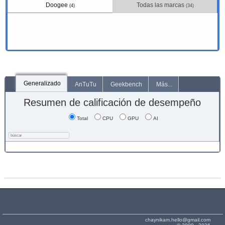
Doogee
Todas las marcas
(4)
(34)
Generalizado
AnTuTu
Geekbench
Más...
Resumen de calificación de desempeño
Total
CPU
GPU
AI
chaynikam.hello@gmail.com