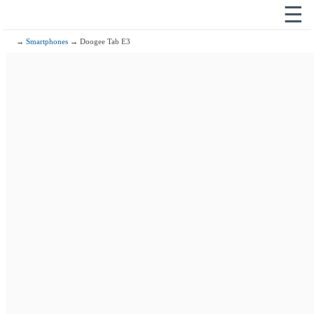
☰
→
Smartphones
→ Doogee Tab E3