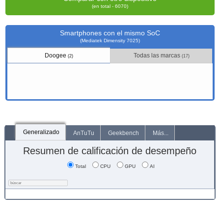
(en total - 6070)
Smartphones con el mismo SoC
(Mediatek Dimensity 7025)
Doogee
Todas las marcas
(2)
(17)
Generalizado
AnTuTu
Geekbench
Más...
Resumen de calificación de desempeño
Total
CPU
GPU
AI