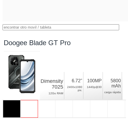
Doogee Blade GT Pro
Dimensity
6.72"
100MP
5800
mAh
7025
2400x1080
1440p@30
pix.
carga rápida
12Go RAM