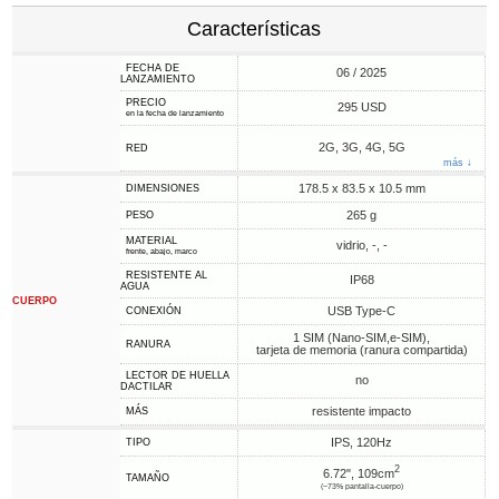
Características
FECHA DE
06 / 2025
LANZAMIENTO
PRECIO
295 USD
en la fecha de lanzamiento
2G, 3G, 4G, 5G
RED
más ↓
178.5 x 83.5 x 10.5 mm
DIMENSIONES
265 g
PESO
MATERIAL
vidrio, -, -
frente, abajo, marco
RESISTENTE AL
IP68
AGUA
CUERPO
USB Type-C
CONEXIÓN
1 SIM (Nano-SIM,e-SIM),
RANURA
tarjeta de memoria (ranura compartida)
LECTOR DE HUELLA
no
DACTILAR
resistente impacto
MÁS
IPS, 120Hz
TIPO
2
6.72", 109cm
TAMAÑO
(~73% pantalla-cuerpo)