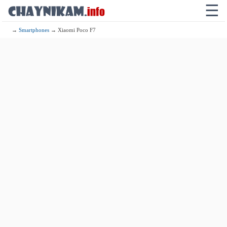
☰
→
Smartphones
→ Xiaomi Poco F7