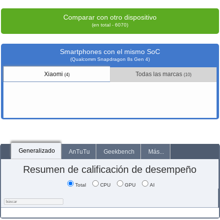
Comparar con otro dispositivo
(en total - 6070)
Smartphones con el mismo SoC
(Qualcomm Snapdragon 8s Gen 4)
Xiaomi
Todas las marcas
(4)
(10)
Generalizado
AnTuTu
Geekbench
Más...
Resumen de calificación de desempeño
Total
CPU
GPU
AI