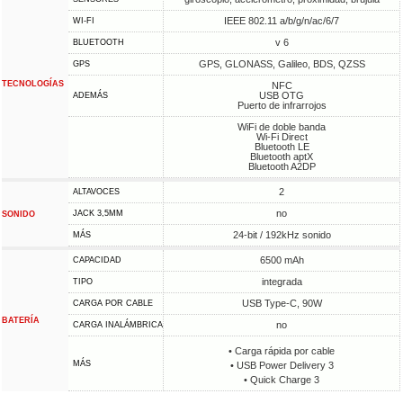
IEEE 802.11 a/b/g/n/ac/6/7
WI-FI
v 6
BLUETOOTH
GPS, GLONASS, Galileo, BDS, QZSS
GPS
TECNOLOGÍAS
NFC
USB OTG
ADEMÁS
Puerto de infrarrojos
WiFi de doble banda
Wi-Fi Direct
Bluetooth LE
Bluetooth aptX
Bluetooth A2DP
2
ALTAVOCES
no
JACK 3,5MM
SONIDO
24-bit / 192kHz sonido
MÁS
6500 mAh
CAPACIDAD
integrada
TIPO
USB Type-C, 90W
CARGA POR CABLE
BATERÍA
no
CARGA INALÁMBRICA
• Carga rápida por cable
MÁS
• USB Power Delivery 3
• Quick Charge 3