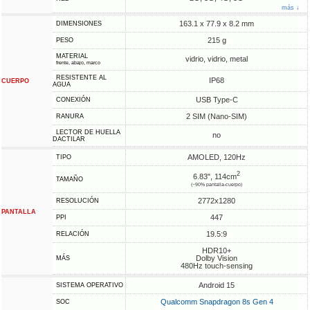
más ↓
163.1 x 77.9 x 8.2 mm
DIMENSIONES
215 g
PESO
MATERIAL
vidrio, vidrio, metal
frente, abajo, marco
RESISTENTE AL
IP68
CUERPO
AGUA
USB Type-C
CONEXIÓN
2 SIM (Nano-SIM)
RANURA
LECTOR DE HUELLA
no
DACTILAR
AMOLED, 120Hz
TIPO
2
6.83", 114cm
TAMAÑO
(~90% pantalla-cuerpo)
2772x1280
RESOLUCIÓN
PANTALLA
447
PPI
19.5:9
RELACIÓN
HDR10+
Dolby Vision
MÁS
480Hz touch-sensing
Android 15
SISTEMA OPERATIVO
Qualcomm Snapdragon 8s Gen 4
SOC