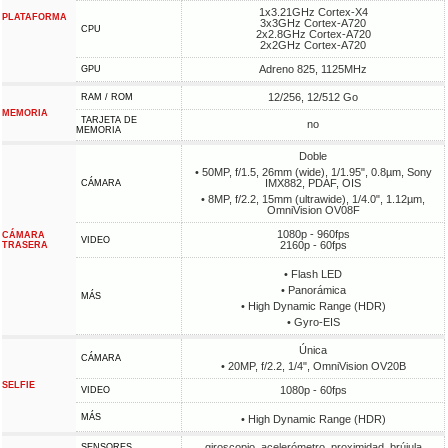
1x3.21GHz Cortex-X4
PLATAFORMA
3x3GHz Cortex-A720
CPU
2x2.8GHz Cortex-A720
2x2GHz Cortex-A720
Adreno 825, 1125MHz
GPU
12/256, 12/512 Go
RAM / ROM
MEMORIA
TARJETA DE
no
MEMORIA
Doble
• 50MP, f/1.5, 26mm (wide), 1/1.95", 0.8µm, Sony
IMX882, PDAF, OIS
CÁMARA
• 8MP, f/2.2, 15mm (ultrawide), 1/4.0", 1.12µm,
OmniVision OV08F
1080p - 960fps
CÁMARA
VIDEO
2160p - 60fps
TRASERA
• Flash LED
• Panorámica
MÁS
• High Dynamic Range (HDR)
• Gyro-EIS
Única
CÁMARA
• 20MP, f/2.2, 1/4", OmniVision OV20B
SELFIE
1080p - 60fps
VIDEO
MÁS
• High Dynamic Range (HDR)
giroscopio, acelerómetro, proximidad, brújula
SENSORES