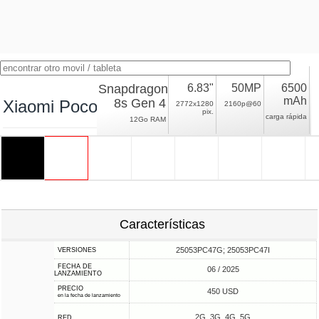
Snapdragon
6.83"
50MP
6500
mAh
8s Gen 4
Xiaomi Poco F7
2772x1280
2160p@60
pix.
carga rápida
12Go RAM
Características
25053PC47G; 25053PC47I
VERSIONES
FECHA DE
06 / 2025
LANZAMIENTO
PRECIO
450 USD
en la fecha de lanzamiento
2G, 3G, 4G, 5G
RED