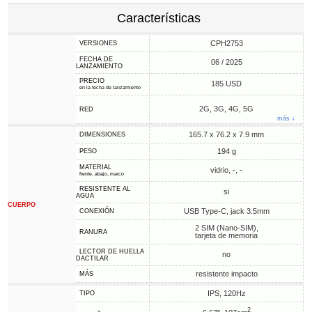
Características
CPH2753
VERSIONES
FECHA DE
06 / 2025
LANZAMIENTO
PRECIO
185 USD
en la fecha de lanzamiento
2G, 3G, 4G, 5G
RED
más ↓
165.7 x 76.2 x 7.9 mm
DIMENSIONES
194 g
PESO
MATERIAL
vidrio, -, -
frente, abajo, marco
RESISTENTE AL
si
AGUA
CUERPO
USB Type-C, jack 3.5mm
CONEXIÓN
2 SIM (Nano-SIM),
RANURA
tarjeta de memoria
LECTOR DE HUELLA
no
DACTILAR
resistente impacto
MÁS
IPS, 120Hz
TIPO
2