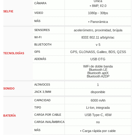
Única
CÁMARA
• 8MP, f/2.0
SELFIE
1080p - 30fps
VIDEO
MÁS
• Panorámica
acelerómetro, proximidad, brújula
SENSORES
IEEE 802.11 a/b/g/n/ac
WI-FI
v 5
BLUETOOTH
GPS, GLONASS, Galileo, BDS, QZSS
GPS
TECNOLOGÍAS
USB OTG
ADEMÁS
WiFi de doble banda
Bluetooth LE
Bluetooth aptX
Bluetooth A2DP
1
ALTAVOCES
SONIDO
disponible
JACK 3,5MM
6000 mAh
CAPACIDAD
Li-Ion, integrada
TIPO
USB Type-C, 45W
CARGA POR CABLE
BATERÍA
no
CARGA INALÁMBRICA
MÁS
• Carga rápida por cable