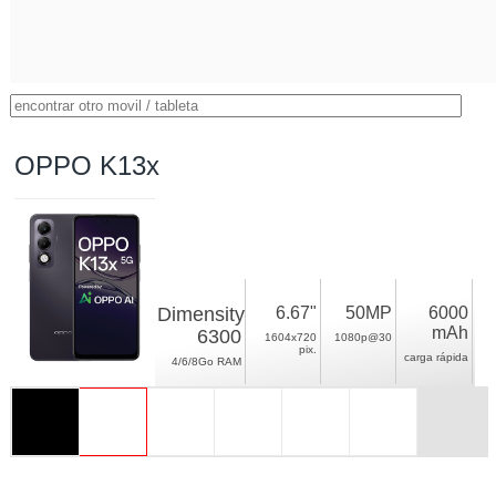
OPPO K13x
Dimensity
6.67"
50MP
6000
mAh
6300
1604x720
1080p@30
pix.
carga rápida
4/6/8Go RAM