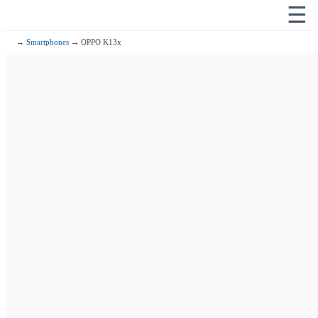
☰
→
Smartphones
→ OPPO K13x