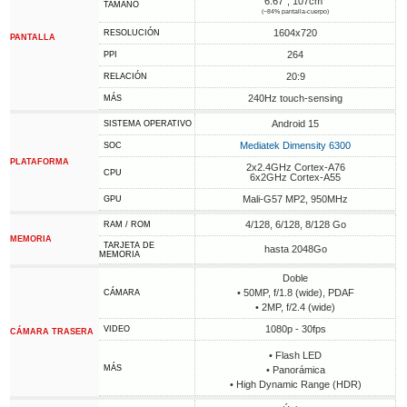
6.67", 107cm
TAMAÑO
(~84% pantalla-cuerpo)
1604x720
RESOLUCIÓN
PANTALLA
264
PPI
20:9
RELACIÓN
240Hz touch-sensing
MÁS
Android 15
SISTEMA OPERATIVO
Mediatek Dimensity 6300
SOC
PLATAFORMA
2x2.4GHz Cortex-A76
CPU
6x2GHz Cortex-A55
Mali-G57 MP2, 950MHz
GPU
4/128, 6/128, 8/128 Go
RAM / ROM
MEMORIA
TARJETA DE
hasta 2048Go
MEMORIA
Doble
• 50MP, f/1.8 (wide), PDAF
CÁMARA
• 2MP, f/2.4 (wide)
1080p - 30fps
VIDEO
CÁMARA TRASERA
• Flash LED
MÁS
• Panorámica
• High Dynamic Range (HDR)