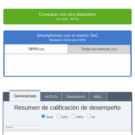
Comparar con otro dispositivo
(en total - 6070)
Smartphones con el mismo SoC
(Mediatek Dimensity 6300)
OPPO
Todas las marcas
(23)
(102)
Generalizado
AnTuTu
Geekbench
Más...
Resumen de calificación de desempeño
Total
CPU
GPU
AI