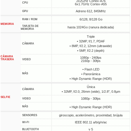
2x2GHz Cortex-A76
CPU
6x1.7GHz Cortex-A55
Adreno 612, 845MHz
GPU
6/128, 8/128 Go
RAM / ROM
MEMORIA
TARJETA DE
hasta 1024Go (ranura dedicada)
MEMORIA
Triple
• 32MP, f/1.7, PDAF
CÁMARA
• 8MP, f/2.2, 12mm (ultrawide)
• 5MP, f/2.2 (depth)
CÁMARA
1080p - 240fps
TRASERA
VIDEO
2160p - 30fps
• Flash LED
MÁS
• Panorámica
• High Dynamic Range (HDR)
Única
CÁMARA
• 32MP, f/2.0, 26mm (wide), 1/2.8", 0.8µm
SELFIE
1080p - 30fps
VIDEO
MÁS
• High Dynamic Range (HDR)
giroscopio, acelerómetro, proximidad, brújula
SENSORES
IEEE 802.11 a/b/g/n/ac
WI-FI
v 5
BLUETOOTH