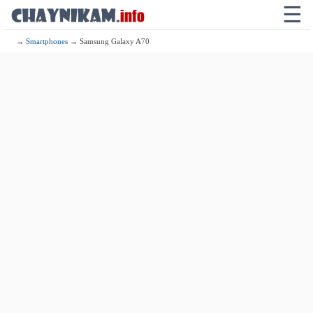
☰
→
Smartphones
→ Samsung Galaxy A70