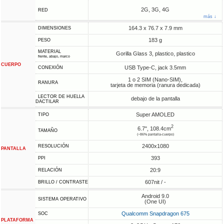
2G, 3G, 4G
RED
más ↓
164.3 x 76.7 x 7.9 mm
DIMENSIONES
183 g
PESO
MATERIAL
Gorilla Glass 3, plastico, plastico
frente, abajo, marco
CUERPO
USB Type-C, jack 3.5mm
CONEXIÓN
1 o 2 SIM (Nano-SIM),
RANURA
tarjeta de memoria (ranura dedicada)
LECTOR DE HUELLA
debajo de la pantalla
DACTILAR
Super AMOLED
TIPO
2
6.7", 108.4cm
TAMAÑO
(~86% pantalla-cuerpo)
2400x1080
RESOLUCIÓN
PANTALLA
393
PPI
20:9
RELACIÓN
607nit / -
BRILLO / CONTRASTE
Android 9.0
SISTEMA OPERATIVO
(One UI)
Qualcomm Snapdragon 675
SOC
PLATAFORMA