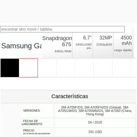
Snapdragon
6.7"
32MP
4500
mAh
675
Samsung Galaxy A70
2400x1080
2160p@30
pix.
carga rápida
6/8Go RAM
Características
SM-A705F/DS, SM-A705FN/DS (Global); SM-
A705GM/DS, SM-A705MN/DS, SM-A7050 (China,
VERSIONES
Hong Kong)
FECHA DE
04 / 2019
LANZAMIENTO
PRECIO
331 USD
en la fecha de lanzamiento