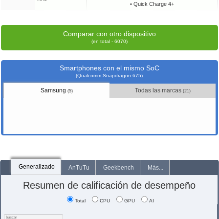
• Quick Charge 4+
Comparar con otro dispositivo
(en total - 6070)
Smartphones con el mismo SoC
(Qualcomm Snapdragon 675)
Samsung
Todas las marcas
(5)
(21)
Generalizado
AnTuTu
Geekbench
Más...
Resumen de calificación de desempeño
Total
CPU
GPU
AI