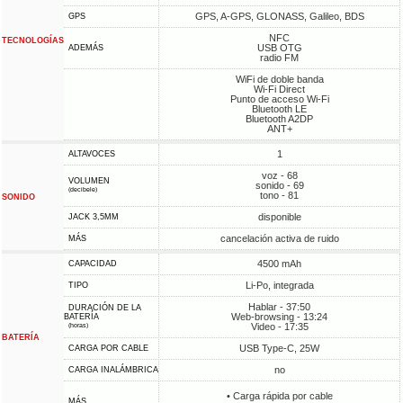
GPS, A-GPS, GLONASS, Galileo, BDS
GPS
NFC
TECNOLOGÍAS
USB OTG
ADEMÁS
radio FM
WiFi de doble banda
Wi-Fi Direct
Punto de acceso Wi-Fi
Bluetooth LE
Bluetooth A2DP
ANT+
1
ALTAVOCES
voz - 68
VOLUMEN
sonido - 69
(decibele)
tono - 81
SONIDO
disponible
JACK 3,5MM
cancelación activa de ruido
MÁS
4500 mAh
CAPACIDAD
Li-Po, integrada
TIPO
Hablar - 37:50
DURACIÓN DE LA
Web-browsing - 13:24
BATERÍA
Video - 17:35
(horas)
BATERÍA
USB Type-C, 25W
CARGA POR CABLE
no
CARGA INALÁMBRICA
• Carga rápida por cable
MÁS