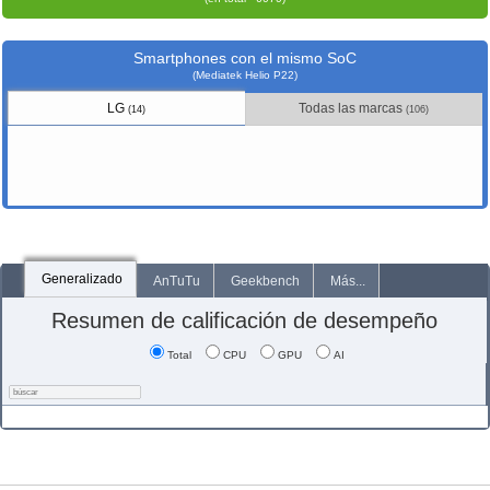
Smartphones con el mismo SoC
(Mediatek Helio P22)
LG
Todas las marcas
(14)
(106)
Generalizado
AnTuTu
Geekbench
Más...
Resumen de calificación de desempeño
Total
CPU
GPU
AI