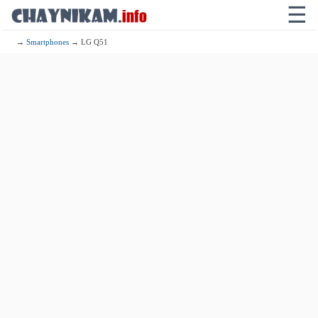
☰
→
Smartphones
→ LG Q51