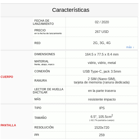
Características
FECHA DE
02 / 2020
LANZAMIENTO
PRECIO
267 USD
en la fecha de lanzamiento
2G, 3G, 4G
RED
más ↓
164.5 x 77.5 x 8.4 mm
DIMENSIONES
MATERIAL
vidrio, vidrio, metal
frente, abajo, marco
USB Type-C, jack 3.5mm
CONEXIÓN
CUERPO
2 SIM (Nano-SIM),
RANURA
tarjeta de memoria (ranura dedicada)
LECTOR DE HUELLA
en la parte trasera
DACTILAR
resistente impacto
MÁS
IPS
TIPO
2
6.5", 105.5cm
TAMAÑO
(~82.7% pantalla-cuerpo)
PANTALLA
1520x720
RESOLUCIÓN
259
PPI