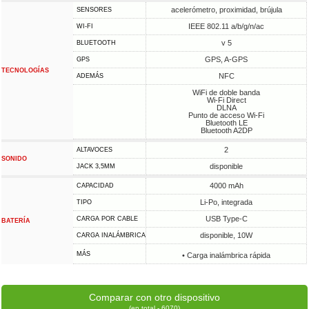
acelerómetro, proximidad, brújula
SENSORES
IEEE 802.11 a/b/g/n/ac
WI-FI
v 5
BLUETOOTH
GPS, A-GPS
GPS
TECNOLOGÍAS
NFC
ADEMÁS
WiFi de doble banda
Wi-Fi Direct
DLNA
Punto de acceso Wi-Fi
Bluetooth LE
Bluetooth A2DP
2
ALTAVOCES
SONIDO
disponible
JACK 3,5MM
4000 mAh
CAPACIDAD
Li-Po, integrada
TIPO
USB Type-C
CARGA POR CABLE
BATERÍA
disponible, 10W
CARGA INALÁMBRICA
MÁS
• Carga inalámbrica rápida
Comparar con otro dispositivo
(en total - 6070)