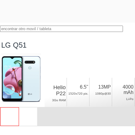
LG Q51
Helio
6.5"
13MP
4000
mAh
P22
1520x720 pix.
1080p@30
Li-Po
3Go RAM