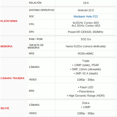
19:9
RELACIÓN
Android 10.0
SISTEMA OPERATIVO
Mediatek Helio P22
SOC
PLATAFORMA
4x2GHz Cortex-A53
CPU
4x1.5GHz Cortex-A53
PowerVR GE8320, 650MHz
GPU
3/32 Go
RAM / ROM
TARJETA DE
hasta 512Go (ranura dedicada)
MEMORIA
MEMORIA
ROM eMMC
MÁS
Triple
• 13MP (wide), PDAF
CÁMARA
• 5MP, 13mm (ultrawide)
• 2MP, f/2.4 (depth)
CÁMARA TRASERA
1080p - 30fps
VIDEO
• Flash LED
MÁS
• Panorámica
• High Dynamic Range (HDR)
Única
CÁMARA
• 13MP
SELFIE
1080p - 30fps
VIDEO