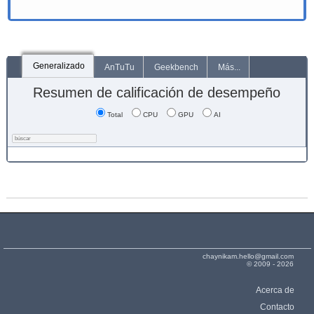
Generalizado
AnTuTu
Geekbench
Más...
Resumen de calificación de desempeño
Total
CPU
GPU
AI
chaynikam.hello@gmail.com
© 2009 - 2026
Acerca de
Contacto