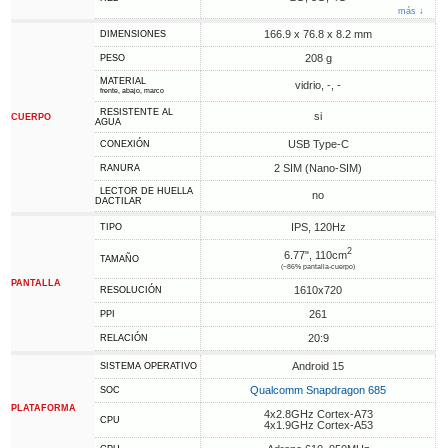
más ↓
166.9 x 76.8 x 8.2 mm
DIMENSIONES
208 g
PESO
MATERIAL
vidrio, -, -
frente, abajo, marco
RESISTENTE AL
si
CUERPO
AGUA
USB Type-C
CONEXIÓN
2 SIM (Nano-SIM)
RANURA
LECTOR DE HUELLA
no
DACTILAR
IPS, 120Hz
TIPO
2
6.77", 110cm
TAMAÑO
(~86% pantalla-cuerpo)
PANTALLA
1610x720
RESOLUCIÓN
261
PPI
20:9
RELACIÓN
Android 15
SISTEMA OPERATIVO
Qualcomm Snapdragon 685
SOC
PLATAFORMA
4x2.8GHz Cortex-A73
CPU
4x1.9GHz Cortex-A53