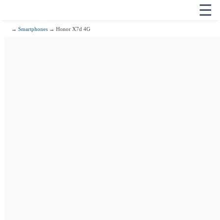
☰
→
Smartphones
→ Honor X7d 4G