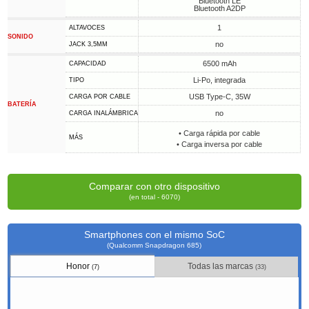
Bluetooth LE
Bluetooth A2DP
1
ALTAVOCES
SONIDO
no
JACK 3,5MM
6500 mAh
CAPACIDAD
Li-Po, integrada
TIPO
USB Type-C, 35W
CARGA POR CABLE
BATERÍA
no
CARGA INALÁMBRICA
• Carga rápida por cable
MÁS
• Carga inversa por cable
Comparar con otro dispositivo
(en total - 6070)
Smartphones con el mismo SoC
(Qualcomm Snapdragon 685)
Honor
Todas las marcas
(7)
(33)