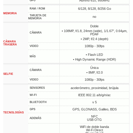
Adreno 610, 950MHz
GPU
6/128, 8/128, 8/256 Go
RAM / ROM
MEMORIA
TARJETA DE
no
MEMORIA
Doble
• 108MP, f/1.8, 24mm (wide), 1/1.67", 0.64µm,
CÁMARA
PDAF
• 2MP, f/2.4 (depth)
CÁMARA
TRASERA
1080p - 30fps
VIDEO
• Flash LED
MÁS
• High Dynamic Range (HDR)
Única
CÁMARA
• 8MP, f/2.0
SELFIE
1080p - 30fps
VIDEO
acelerómetro, proximidad, brújula
SENSORES
IEEE 802.11 a/b/g/n/ac
WI-FI
v 5
BLUETOOTH
GPS, GLONASS, Galileo, BDS
GPS
TECNOLOGÍAS
NFC
ADEMÁS
USB OTG
WiFi de doble banda
Wi-Fi Direct