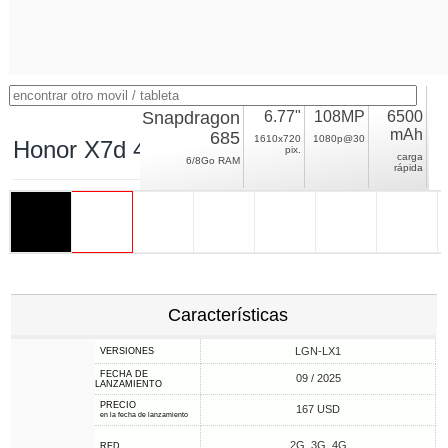
Snapdragon
6.77"
108MP
6500
mAh
685
1610x720
1080p@30
Honor X7d 4G
pix.
carga
6/8Go RAM
rápida
Características
LGN-LX1
VERSIONES
FECHA DE
09 / 2025
LANZAMIENTO
PRECIO
167 USD
en la fecha de lanzamiento
2G, 3G, 4G
RED