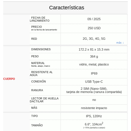
Características
FECHA DE
09 / 2025
LANZAMIENTO
PRECIO
250 USD
en la fecha de lanzamiento
2G, 3G, 4G, 5G
RED
más ↓
172.2 x 81 x 15.3 mm
DIMENSIONES
364 g
PESO
MATERIAL
vidrio, metal, plastico
frente, abajo, marco
RESISTENTE AL
IP69
AGUA
CUERPO
USB Type-C
CONEXIÓN
2 SIM (Nano-SIM),
RANURA
tarjeta de memoria (ranura compartida)
LECTOR DE HUELLA
no
DACTILAR
resistente impacto
MÁS
IPS, 120Hz
TIPO
2
6.6", 104cm
TAMAÑO
(~75% pantalla-cuerpo)