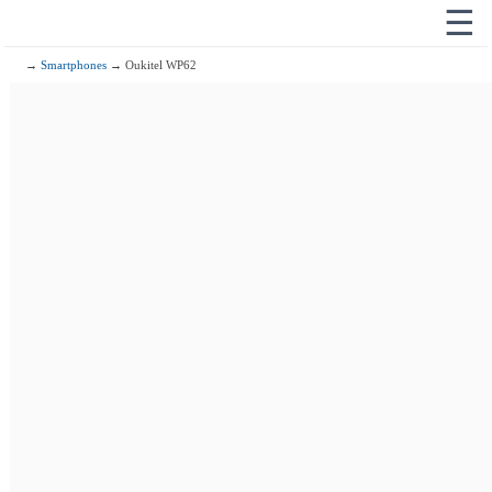
☰
→
Smartphones
→ Oukitel WP62