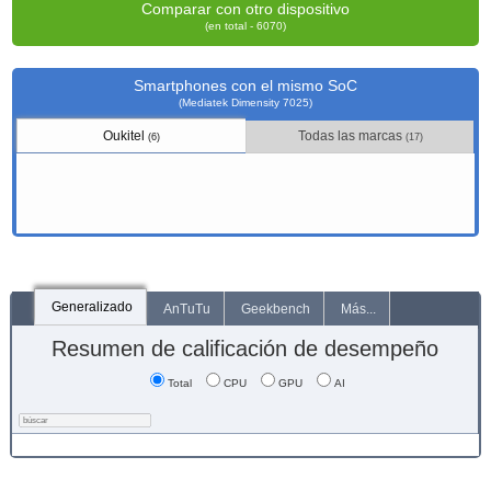
Comparar con otro dispositivo
(en total - 6070)
Smartphones con el mismo SoC
(Mediatek Dimensity 7025)
Oukitel
Todas las marcas
(6)
(17)
Generalizado
AnTuTu
Geekbench
Más...
Resumen de calificación de desempeño
Total
CPU
GPU
AI