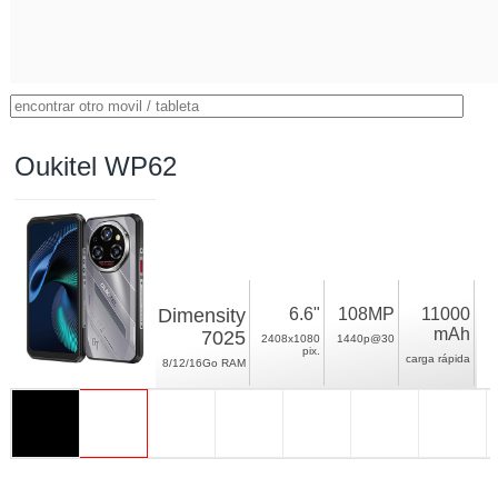
Oukitel WP62
Dimensity
6.6"
108MP
11000
mAh
7025
2408x1080
1440p@30
pix.
carga rápida
8/12/16Go RAM