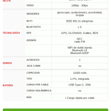
SELFIE
1080p - 30fps
VIDEO
giroscopio, acelerómetro, proximidad,
SENSORES
brújula
IEEE 802.11 a/b/g/n/ac
WI-FI
v 5
BLUETOOTH
GPS, GLONASS, Galileo, BDS
TECNOLOGÍAS
GPS
NFC
ADEMÁS
radio FM
WiFi de doble banda
Bluetooth LE
Bluetooth A2DP
1
ALTAVOCES
SONIDO
no
JACK 3,5MM
11000 mAh
CAPACIDAD
Li-Po, integrada
TIPO
USB Type-C, 33W
CARGA POR CABLE
BATERÍA
no
CARGA INALÁMBRICA
MÁS
• Carga rápida por cable