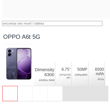
OPPO A6t 5G
Dimensity
6.75"
50MP
6500
mAh
6300
1570x720
1080p@60
pix.
Si-Ca
4/6/8Go RAM