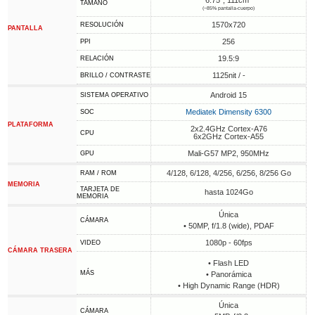
TAMAÑO
(~85% pantalla-cuerpo)
1570x720
RESOLUCIÓN
PANTALLA
256
PPI
19.5:9
RELACIÓN
1125nit / -
BRILLO / CONTRASTE
Android 15
SISTEMA OPERATIVO
Mediatek Dimensity 6300
SOC
PLATAFORMA
2x2.4GHz Cortex-A76
CPU
6x2GHz Cortex-A55
Mali-G57 MP2, 950MHz
GPU
4/128, 6/128, 4/256, 6/256, 8/256 Go
RAM / ROM
MEMORIA
TARJETA DE
hasta 1024Go
MEMORIA
Única
CÁMARA
• 50MP, f/1.8 (wide), PDAF
1080p - 60fps
VIDEO
CÁMARA TRASERA
• Flash LED
MÁS
• Panorámica
• High Dynamic Range (HDR)
Única
CÁMARA