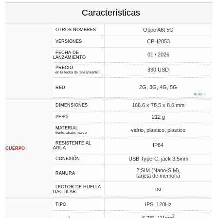
Características
Oppo A6t 5G
OTROS NOMBRES
CPH2853
VERSIONES
FECHA DE
01 / 2026
LANZAMIENTO
PRECIO
330 USD
en la fecha de lanzamiento
2G, 3G, 4G, 5G
RED
más ↓
166.6 x 78.5 x 8.6 mm
DIMENSIONES
212 g
PESO
MATERIAL
vidrio, plastico, plastico
frente, abajo, marco
RESISTENTE AL
IP64
AGUA
CUERPO
USB Type-C, jack 3.5mm
CONEXIÓN
2 SIM (Nano-SIM),
RANURA
tarjeta de memoria
LECTOR DE HUELLA
no
DACTILAR
IPS, 120Hz
TIPO
2
6.75", 111cm