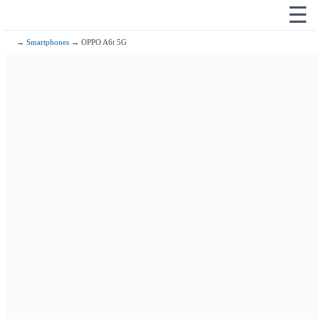
☰
→
Smartphones
→ OPPO A6t 5G