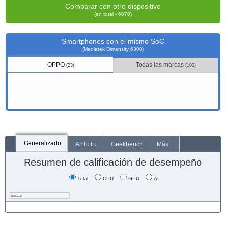
Comparar con otro dispositivo
(en total - 6070)
Smartphones con el mismo SoC
(Mediatek Dimensity 6300)
OPPO
Todas las marcas
(23)
(102)
Generalizado
AnTuTu
Geekbench
Más...
Resumen de calificación de desempeño
Total
CPU
GPU
AI