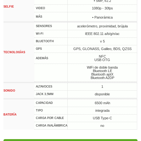
• 5MP, f/2.2
SELFIE
1080p - 30fps
VIDEO
MÁS
• Panorámica
acelerómetro, proximidad, brújula
SENSORES
IEEE 802.11 a/b/g/n/ac
WI-FI
v 5
BLUETOOTH
GPS, GLONASS, Galileo, BDS, QZSS
GPS
TECNOLOGÍAS
NFC
ADEMÁS
USB OTG
WiFi de doble banda
Bluetooth LE
Bluetooth aptX
Bluetooth A2DP
1
ALTAVOCES
SONIDO
disponible
JACK 3,5MM
6500 mAh
CAPACIDAD
integrada
TIPO
BATERÍA
USB Type-C
CARGA POR CABLE
no
CARGA INALÁMBRICA