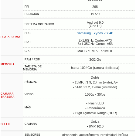
268
PPI
19.5:9
RELACIÓN
Android 9.0
SISTEMA OPERATIVO
(One UI)
Samsung Exynos 7884B
SOC
PLATAFORMA
2x1.6GHz Cortex-A73
CPU
6x1.35GHz Cortex-A53
Mali-G71 MP2, 770MHz
GPU
3/32 Go
RAM / ROM
MEMORIA
TARJETA DE
hasta 1024Go (ranura dedicada)
MEMORIA
Doble
• 13MP, f/1.9, 28mm (wide), AF
CÁMARA
• 5MP, f/2.2, 12mm (ultrawide)
CÁMARA
1080p - 30fps
VIDEO
TRASERA
• Flash LED
MÁS
• Panorámica
• High Dynamic Range (HDR)
Única
CÁMARA
SELFIE
• 8MP, f/2.0
giroscopio, acelerómetro, proximidad, brújula
SENSORES