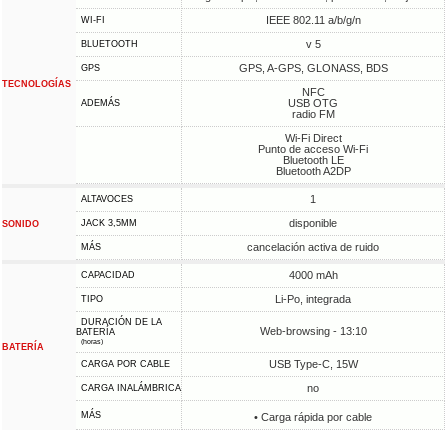
IEEE 802.11 a/b/g/n
WI-FI
v 5
BLUETOOTH
GPS, A-GPS, GLONASS, BDS
GPS
TECNOLOGÍAS
NFC
USB OTG
ADEMÁS
radio FM
Wi-Fi Direct
Punto de acceso Wi-Fi
Bluetooth LE
Bluetooth A2DP
1
ALTAVOCES
disponible
JACK 3,5MM
SONIDO
cancelación activa de ruido
MÁS
4000 mAh
CAPACIDAD
Li-Po, integrada
TIPO
DURACIÓN DE LA
Web-browsing - 13:10
BATERÍA
(horas)
BATERÍA
USB Type-C, 15W
CARGA POR CABLE
no
CARGA INALÁMBRICA
MÁS
• Carga rápida por cable