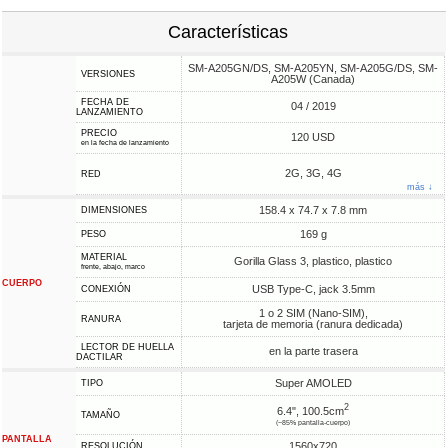
Características
SM-A205GN/DS, SM-A205YN, SM-A205G/DS, SM-
VERSIONES
A205W (Canada)
FECHA DE
04 / 2019
LANZAMIENTO
PRECIO
120 USD
en la fecha de lanzamiento
2G, 3G, 4G
RED
más ↓
158.4 x 74.7 x 7.8 mm
DIMENSIONES
169 g
PESO
MATERIAL
Gorilla Glass 3, plastico, plastico
frente, abajo, marco
CUERPO
USB Type-C, jack 3.5mm
CONEXIÓN
1 o 2 SIM (Nano-SIM),
RANURA
tarjeta de memoria (ranura dedicada)
LECTOR DE HUELLA
en la parte trasera
DACTILAR
Super AMOLED
TIPO
2
6.4", 100.5cm
TAMAÑO
(~85% pantalla-cuerpo)
PANTALLA
1560x720
RESOLUCIÓN