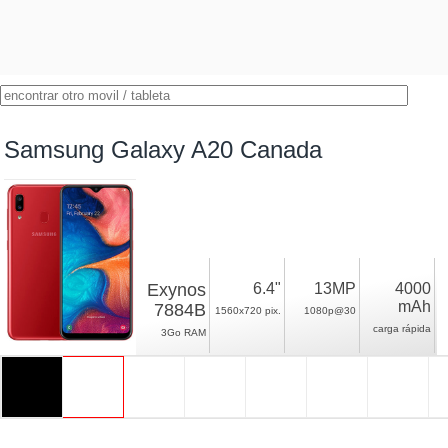
Samsung Galaxy A20 Canada
Exynos
6.4"
13MP
4000
mAh
7884B
1560x720 pix.
1080p@30
carga rápida
3Go RAM