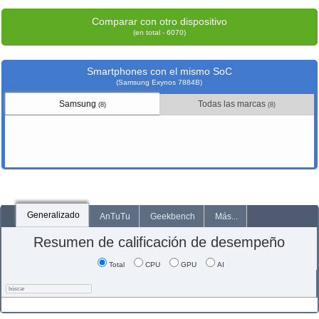
Comparar con otro dispositivo
(en total - 6070)
Smartphones con el mismo SoC
(Samsung Exynos 7884B)
Samsung
Todas las marcas
(8)
(8)
Generalizado
AnTuTu
Geekbench
Más...
Resumen de calificación de desempeño
Total
CPU
GPU
AI