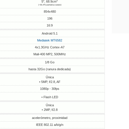
2
5", 68.9cm
(~66.4% pantalla-cuerpo)
854x480
196
16:9
Android 5.1
Mediatek MT6582
4x1.3GHz Cortex-A7
Mali-400 MP2, 500MHz
1/8 Go
hasta 32Go (ranura dedicada)
Única
• 5MP, f/2.8, AF
1080p - 30fps
• Flash LED
Única
• 2MP, f/2.8
acelerómetro, proximidad
IEEE 802.11 a/b/g/n