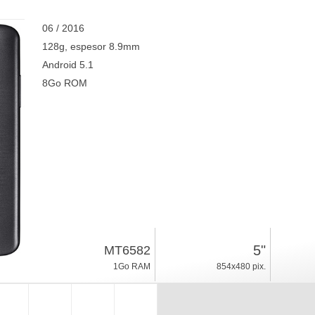
06 / 2016
128g, espesor 8.9mm
Android 5.1
8Go ROM
5"
MT6582
1Go RAM
854x480 pix.