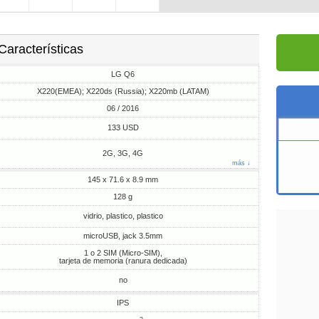
Características
LG Q6
X220(EMEA); X220ds (Russia); X220mb (LATAM)
06 / 2016
133 USD
2G, 3G, 4G
más ↓
145 x 71.6 x 8.9 mm
128 g
vidrio, plastico, plastico
microUSB, jack 3.5mm
1 o 2 SIM (Micro-SIM),
tarjeta de memoria (ranura dedicada)
no
IPS