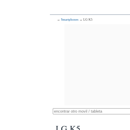
→
Smartphones
→ LG K5
LG K5