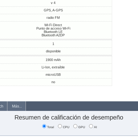
v 4
GPS, A-GPS
radio FM
Wi-Fi Direct
Punto de acceso Wi-Fi
Bluetooth LE
Bluetooth A2DP
1
disponible
1900 mAh
Li-Ion, extraíble
microUSB
no
ch
Más...
Resumen de calificación de desempeño
Total
CPU
GPU
AI