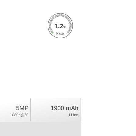
1.2
%
índice
5MP
1900 mAh
1080p@30
Li-Ion