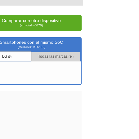
Comparar con otro dispositivo
(en total - 6070)
Smartphones con el mismo SoC
(Mediatek MT6582)
LG
Todas las marcas
(5)
(34)