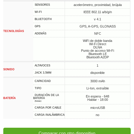
acelerómetro, proximidad, brújula
SENSORES
IEEE 802.11 a/b/g/n
WI-FI
v 4.1
BLUETOOTH
GPS, A-GPS, GLONASS
GPS
TECNOLOGÍAS
NFC
ADEMÁS
WiFi de doble banda
Wi-Fi Direct
DLNA
Punto de acceso Wi-Fi
Bluetooth LE
Bluetooth A2DP
1
ALTAVOCES
SONIDO
disponible
JACK 3,5MM
3000 mAh
CAPACIDAD
Li-Ion, extraíble
TIPO
DURACIÓN DE LA
En espera - 648
BATERÍA
BATERÍA
Hablar - 18:00
(horas)
microUSB
CARGA POR CABLE
no
CARGA INALÁMBRICA
Comparar con otro dispositivo