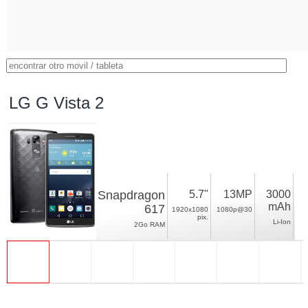
LG G Vista 2
Snapdragon
5.7"
13MP
3000
mAh
617
1920x1080
1080p@30
pix.
Li-Ion
2Go RAM