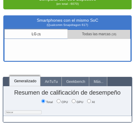
(en total - 6070)
Smartphones con el mismo SoC
(Qualcomm Snapdragon 617)
LG
Todas las marcas
(3)
(16)
Generalizado
AnTuTu
Geekbench
Más...
Resumen de calificación de desempeño
Total
CPU
GPU
AI