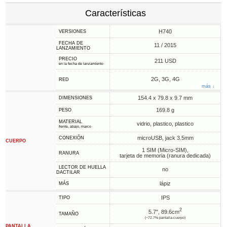
Características
H740
VERSIONES
FECHA DE
11 / 2015
LANZAMIENTO
PRECIO
211 USD
en la fecha de lanzamiento
2G, 3G, 4G
RED
más ↓
154.4 x 79.8 x 9.7 mm
DIMENSIONES
169.8 g
PESO
MATERIAL
vidrio, plastico, plastico
frente, abajo, marco
microUSB, jack 3.5mm
CONEXIÓN
CUERPO
1 SIM (Micro-SIM),
RANURA
tarjeta de memoria (ranura dedicada)
LECTOR DE HUELLA
no
DACTILAR
lápiz
MÁS
IPS
TIPO
2
5.7", 89.6cm
TAMAÑO
(~72.7% pantalla-cuerpo)
PANTALLA