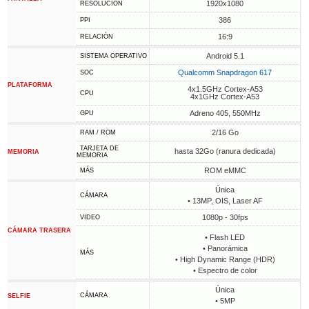
1920x1080
RESOLUCIÓN
386
PPI
16:9
RELACIÓN
Android 5.1
SISTEMA OPERATIVO
Qualcomm Snapdragon 617
SOC
PLATAFORMA
4x1.5GHz Cortex-A53
CPU
4x1GHz Cortex-A53
Adreno 405, 550MHz
GPU
2/16 Go
RAM / ROM
TARJETA DE
hasta 32Go (ranura dedicada)
MEMORIA
MEMORIA
ROM eMMC
MÁS
Única
CÁMARA
• 13MP, OIS, Laser AF
1080p - 30fps
VIDEO
CÁMARA TRASERA
• Flash LED
• Panorámica
MÁS
• High Dynamic Range (HDR)
• Espectro de color
Única
CÁMARA
SELFIE
• 5MP