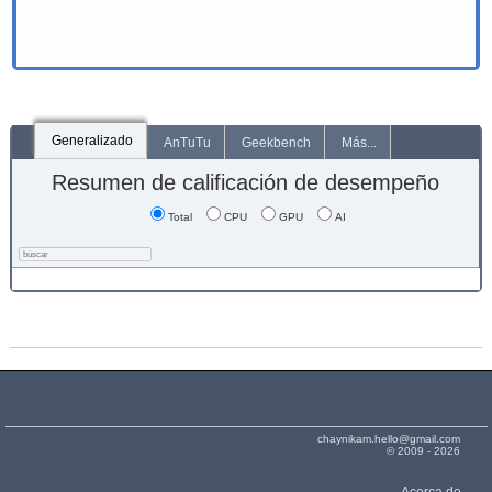
Generalizado
AnTuTu
Geekbench
Más...
Resumen de calificación de desempeño
Total
CPU
GPU
AI
chaynikam.hello@gmail.com
© 2009 - 2026