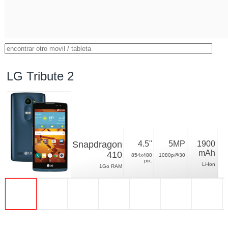
LG Tribute 2
Snapdragon
4.5"
5MP
1900
mAh
410
854x480
1080p@30
pix.
Li-Ion
1Go RAM