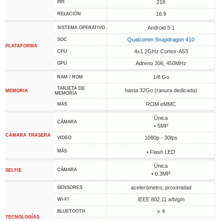
218
PPI
16:9
RELACIÓN
Android 5.1
SISTEMA OPERATIVO
Qualcomm Snapdragon 410
SOC
PLATAFORMA
4x1.2GHz Cortex-A53
CPU
Adreno 306, 450MHz
GPU
1/8 Go
RAM / ROM
TARJETA DE
hasta 32Go (ranura dedicada)
MEMORIA
MEMORIA
ROM eMMC
MÁS
Única
CÁMARA
• 5MP
CÁMARA TRASERA
1080p - 30fps
VIDEO
MÁS
• Flash LED
Única
CÁMARA
SELFIE
• 0.3MP
acelerómetro, proximidad
SENSORES
IEEE 802.11 a/b/g/n
WI-FI
v 4
BLUETOOTH
TECNOLOGÍAS