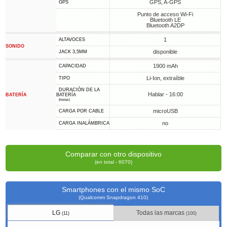
GPS, A-GPS
GPS
Punto de acceso Wi-Fi
Bluetooth LE
Bluetooth A2DP
1
ALTAVOCES
SONIDO
disponible
JACK 3,5MM
1900 mAh
CAPACIDAD
Li-Ion, extraíble
TIPO
DURACIÓN DE LA
Hablar - 16:00
BATERÍA
BATERÍA
(horas)
microUSB
CARGA POR CABLE
no
CARGA INALÁMBRICA
Comparar con otro dispositivo
(en total - 6070)
Smartphones con el mismo SoC
(Qualcomm Snapdragon 410)
LG
Todas las marcas
(11)
(100)