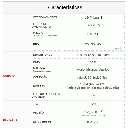
Características
LG Tribute II
OTROS NOMBRES
FECHA DE
07 / 2015
LANZAMIENTO
PRECIO
100 USD
en la fecha de lanzamiento
2G, 3G, 4G
RED
más ↓
129.9 x 64.9 x 10.9 mm
DIMENSIONES
138.9 g
PESO
MATERIAL
vidrio, plastico, plastico
frente, abajo, marco
CUERPO
microUSB, jack 3.5mm
CONEXIÓN
1 SIM (Micro-SIM),
RANURA
tarjeta de memoria (ranura dedicada)
LECTOR DE HUELLA
no
DACTILAR
IPS
TIPO
2
4.5", 55.8cm
TAMAÑO
(~66.2% pantalla-cuerpo)
PANTALLA
854x480
RESOLUCIÓN