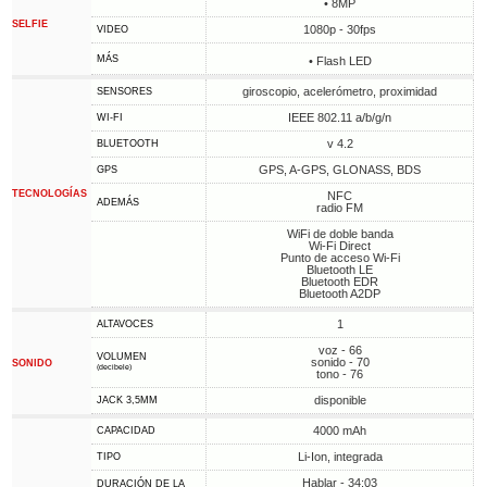
• 8MP
SELFIE
1080p - 30fps
VIDEO
MÁS
• Flash LED
giroscopio, acelerómetro, proximidad
SENSORES
IEEE 802.11 a/b/g/n
WI-FI
v 4.2
BLUETOOTH
GPS, A-GPS, GLONASS, BDS
GPS
TECNOLOGÍAS
NFC
ADEMÁS
radio FM
WiFi de doble banda
Wi-Fi Direct
Punto de acceso Wi-Fi
Bluetooth LE
Bluetooth EDR
Bluetooth A2DP
1
ALTAVOCES
voz - 66
VOLUMEN
sonido - 70
SONIDO
(decibele)
tono - 76
disponible
JACK 3,5MM
4000 mAh
CAPACIDAD
Li-Ion, integrada
TIPO
Hablar - 34:03
DURACIÓN DE LA