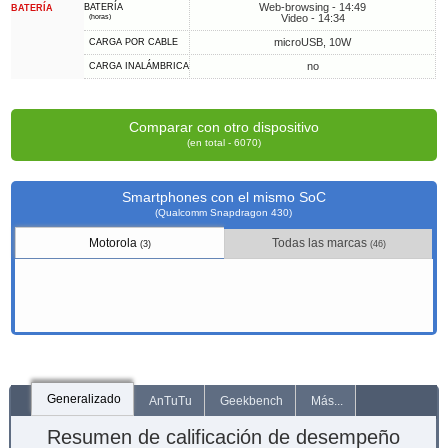
Web-browsing - 14:49
BATERÍA
BATERÍA
Video - 14:34
(horas)
microUSB, 10W
CARGA POR CABLE
no
CARGA INALÁMBRICA
Comparar con otro dispositivo
(en total - 6070)
Smartphones con el mismo SoC
(Qualcomm Snapdragon 430)
Motorola
Todas las marcas
(3)
(46)
Generalizado
AnTuTu
Geekbench
Más...
Resumen de calificación de desempeño