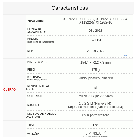
Características
XT1922-1, XT1922-2, XT1922-3, XT1922-4,
VERSIONES
XT1922-5, XT1922-10
FECHA DE
05 / 2018
LANZAMIENTO
PRECIO
167 USD
en la fecha de lanzamiento
2G, 3G, 4G
RED
más ↓
154.4 x 72.2 x 9 mm
DIMENSIONES
175 g
PESO
MATERIAL
vidrio, plastico, plastico
frente, abajo, marco
RESISTENTE AL
si
AGUA
CUERPO
microUSB, jack 3.5mm
CONEXIÓN
1 o 2 SIM (Nano-SIM),
RANURA
tarjeta de memoria (ranura dedicada)
LECTOR DE HUELLA
en la parte trasera
DACTILAR
IPS
TIPO
2
5.7", 83.8cm
TAMAÑO
(~75.2% pantalla-cuerpo)