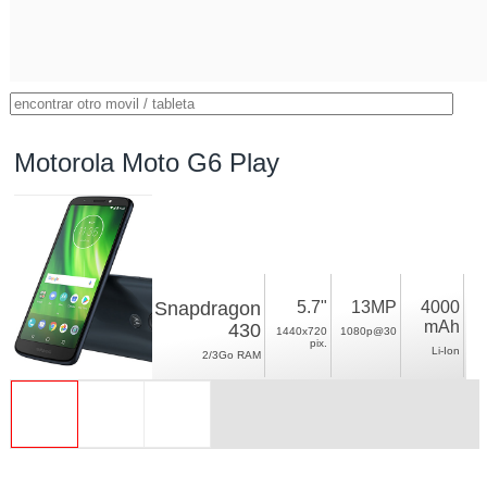
Motorola Moto G6 Play
Snapdragon
5.7"
13MP
4000
mAh
430
1440x720
1080p@30
pix.
Li-Ion
2/3Go RAM