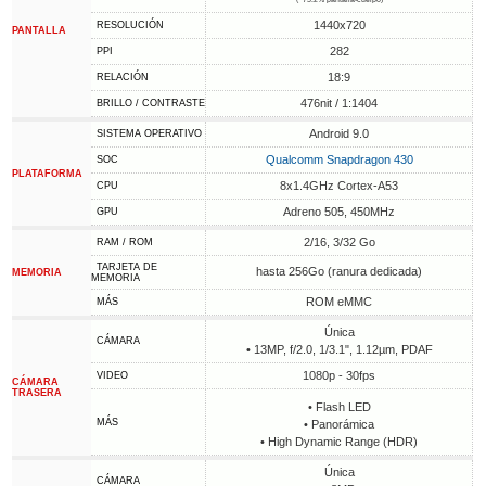
1440x720
RESOLUCIÓN
PANTALLA
282
PPI
18:9
RELACIÓN
476nit / 1:1404
BRILLO / CONTRASTE
Android 9.0
SISTEMA OPERATIVO
Qualcomm Snapdragon 430
SOC
PLATAFORMA
8x1.4GHz Cortex-A53
CPU
Adreno 505, 450MHz
GPU
2/16, 3/32 Go
RAM / ROM
TARJETA DE
hasta 256Go (ranura dedicada)
MEMORIA
MEMORIA
ROM eMMC
MÁS
Única
CÁMARA
• 13MP, f/2.0, 1/3.1", 1.12µm, PDAF
1080p - 30fps
VIDEO
CÁMARA
TRASERA
• Flash LED
MÁS
• Panorámica
• High Dynamic Range (HDR)
Única
CÁMARA