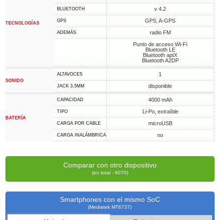
v 4.2
BLUETOOTH
GPS, A-GPS
GPS
TECNOLOGÍAS
radio FM
ADEMÁS
Punto de acceso Wi-Fi
Bluetooth LE
Bluetooth aptX
Bluetooth A2DP
1
ALTAVOCES
SONIDO
disponible
JACK 3,5MM
4000 mAh
CAPACIDAD
Li-Po, extraíble
TIPO
BATERÍA
microUSB
CARGA POR CABLE
no
CARGA INALÁMBRICA
Comparar con otro dispositivo
(en total - 6070)
Smartphones con el mismo SoC
(Mediatek MT6737)