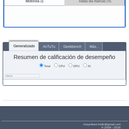
Motorola
Todas las marcas
(3)
(75)
Generalizado
AnTuTu
Geekbench
Más...
Resumen de calificación de desempeño
Total
CPU
GPU
AI
chaynikam.hello@gmail.com
© 2009 - 2026