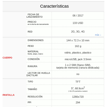
Características
FECHA DE
06 / 2017
LANZAMIENTO
PRECIO
133 USD
en la fecha de lanzamiento
2G, 3G, 4G
RED
más ↓
144 x 72.3 x 10 mm
DIMENSIONES
162 g
PESO
MATERIAL
vidrio, plastico, plastico
frente, abajo, marco
CUERPO
microUSB, jack 3.5mm
CONEXIÓN
1 o 2 SIM (Nano-SIM),
RANURA
tarjeta de memoria (ranura dedicada)
LECTOR DE HUELLA
no
DACTILAR
TFT
TIPO
2
5", 68.9cm
TAMAÑO
(~66.2% pantalla-cuerpo)
PANTALLA
1280x720
RESOLUCIÓN
294
PPI