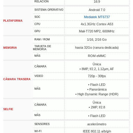
16:9
RELACIÓN
Android 7.0
SISTEMA OPERATIVO
Mediatek MT6737
SOC
PLATAFORMA
4x1.3GHz Cortex-A53
CPU
Mali-T720 MP2, 600MHz
GPU
1/16, 2/16 Go
RAM / ROM
TARJETA DE
hasta 32Go (ranura dedicada)
MEMORIA
MEMORIA
ROM eMMC
MÁS
Única
CÁMARA
• 8MP, f/2.2, 1.12µm, AF
720p - 30fps
VIDEO
CÁMARA TRASERA
• Flash LED
MÁS
• Panorámica
• High Dynamic Range (HDR)
Única
CÁMARA
• 2MP, f/2.8
SELFIE
MÁS
• Flash LED
acelerómetro
SENSORES
IEEE 802.11 a/b/g/n
WI-FI