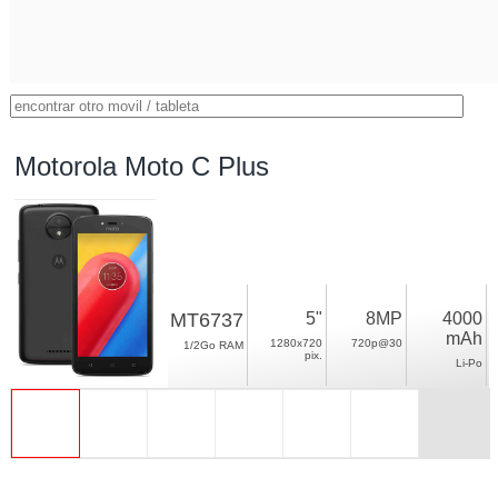
Motorola Moto C Plus
MT6737
5"
8MP
4000
mAh
1280x720
720p@30
1/2Go RAM
pix.
Li-Po