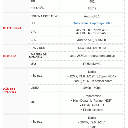
402
PPI
18.7:9
RELACIÓN
Android 8.1
SISTEMA OPERATIVO
Qualcomm Snapdragon 660
SOC
PLATAFORMA
4x2.2GHz Cortex-A73
CPU
4x1.8GHz Cortex-A53
Adreno 512, 850MHz
GPU
4/64, 6/64, 6/128 Go
RAM / ROM
TARJETA DE
hasta 256Go (ranura compartida)
MEMORIA
MEMORIA
ROM eMMC
MÁS
Doble
• 12MP, f/1.8, 1/2.9", 1.25µm, PDAF
CÁMARA
• 20MP, f/2.6, 2x optical zoom
1080p - 30fps
VIDEO
CÁMARA
TRASERA
• Panorámica
• High Dynamic Range (HDR)
MÁS
• Flash Dual-LED
• Flash bicolore
Doble
• 20MP, f/2.0, 1/2.8"
CÁMARA
• 8MP