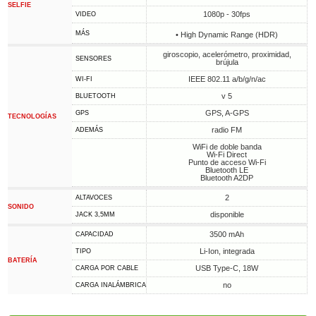
SELFIE
1080p - 30fps
VIDEO
MÁS
• High Dynamic Range (HDR)
giroscopio, acelerómetro, proximidad,
SENSORES
brújula
IEEE 802.11 a/b/g/n/ac
WI-FI
v 5
BLUETOOTH
GPS, A-GPS
GPS
TECNOLOGÍAS
radio FM
ADEMÁS
WiFi de doble banda
Wi-Fi Direct
Punto de acceso Wi-Fi
Bluetooth LE
Bluetooth A2DP
2
ALTAVOCES
SONIDO
disponible
JACK 3,5MM
3500 mAh
CAPACIDAD
Li-Ion, integrada
TIPO
BATERÍA
USB Type-C, 18W
CARGA POR CABLE
no
CARGA INALÁMBRICA