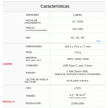
Características
L58091
VERSIONES
FECHA DE
12 / 2018
LANZAMIENTO
PRECIO
222 USD
en la fecha de lanzamiento
2G, 3G, 4G
RED
más ↓
154.5 x 75.5 x 7.7 mm
DIMENSIONES
170 g
PESO
MATERIAL
vidrio, metal, metal
frente, abajo, marco
CUERPO
USB Type-C, jack 3.5mm
CONEXIÓN
2 SIM (Nano-SIM),
RANURA
tarjeta de memoria (ranura compartida)
LECTOR DE HUELLA
en la parte trasera
DACTILAR
LTPS
TIPO
2
6.2", 96.9cm
TAMAÑO
(~83% pantalla-cuerpo)
PANTALLA
2246x1080
RESOLUCIÓN