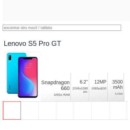
Lenovo S5 Pro GT
Snapdragon
6.2"
12MP
3500
mAh
660
2246x1080
1080p@30
pix.
Li-Ion
4/6Go RAM