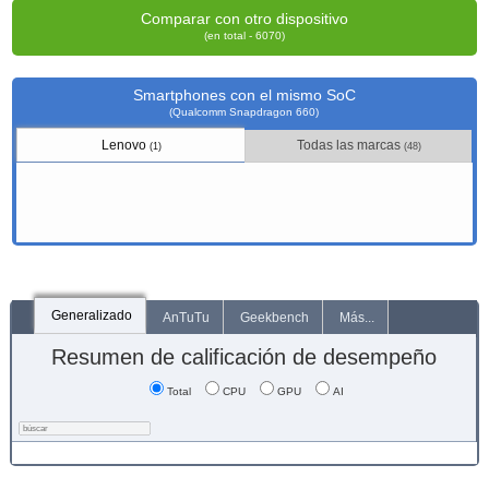
Comparar con otro dispositivo
(en total - 6070)
Smartphones con el mismo SoC
(Qualcomm Snapdragon 660)
Lenovo
Todas las marcas
(1)
(48)
Generalizado
AnTuTu
Geekbench
Más...
Resumen de calificación de desempeño
Total
CPU
GPU
AI