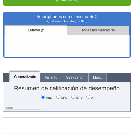
(en total - 6070)
Smartphones con el mismo SoC
(Qualcomm Snapdragon 820)
Lenovo
Todas las marcas
(2)
(29)
Generalizado
AnTuTu
Geekbench
Más...
Resumen de calificación de desempeño
Total
CPU
GPU
AI