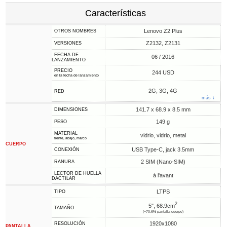
Características
Lenovo Z2 Plus
OTROS NOMBRES
Z2132, Z2131
VERSIONES
FECHA DE
06 / 2016
LANZAMIENTO
PRECIO
244 USD
en la fecha de lanzamiento
2G, 3G, 4G
RED
más ↓
141.7 x 68.9 x 8.5 mm
DIMENSIONES
149 g
PESO
MATERIAL
vidrio, vidrio, metal
frente, abajo, marco
CUERPO
USB Type-C, jack 3.5mm
CONEXIÓN
2 SIM (Nano-SIM)
RANURA
LECTOR DE HUELLA
à l'avant
DACTILAR
LTPS
TIPO
2
5", 68.9cm
TAMAÑO
(~70.6% pantalla-cuerpo)
1920x1080
RESOLUCIÓN
PANTALLA