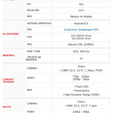
441
PPI
16:9
RELACIÓN
Always on display
MÁS
Android 8.0
SISTEMA OPERATIVO
Qualcomm Snapdragon 820
SOC
PLATAFORMA
2x2.15GHz Kryo
CPU
2x1.6GHz Kryo
Adreno 530, 624MHz
GPU
3/32, 4/64 Go
RAM / ROM
MEMORIA
TARJETA DE
no
MEMORIA
Única
CÁMARA
• 13MP, f/2.2, 1/2.6", 1.34µm, PDAF
720p - 120fps
VIDEO
1080p - 30fps
CÁMARA
TRASERA
• Flash LED
MÁS
• Panorámica
• High Dynamic Range (HDR)
Única
CÁMARA
• 8MP, f/2.0, 1/3.2", 1.4µm
SELFIE
1080p - 30fps
VIDEO