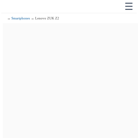
☰
→
Smartphones
→ Lenovo ZUK Z2