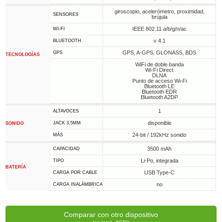
giroscopio, acelerómetro, proximidad,
SENSORES
brújula
IEEE 802.11 a/b/g/n/ac
WI-FI
v 4.1
BLUETOOTH
GPS, A-GPS, GLONASS, BDS
GPS
TECNOLOGÍAS
WiFi de doble banda
Wi-Fi Direct
DLNA
Punto de acceso Wi-Fi
Bluetooth LE
Bluetooth EDR
Bluetooth A2DP
1
ALTAVOCES
disponible
JACK 3,5MM
SONIDO
24-bit / 192kHz sonido
MÁS
3500 mAh
CAPACIDAD
Li-Po, integrada
TIPO
BATERÍA
USB Type-C
CARGA POR CABLE
no
CARGA INALÁMBRICA
Comparar con otro dispositivo