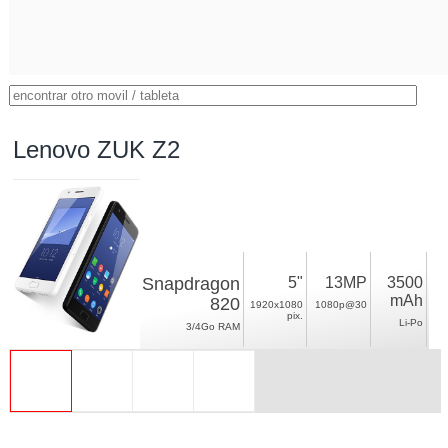
Lenovo ZUK Z2
Snapdragon
5"
13MP
3500
mAh
820
1920x1080
1080p@30
pix.
Li-Po
3/4Go RAM