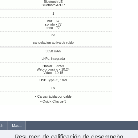
Bluetooth LE
Bluetooth A2DP
1
voz - 67
sonido - 77
tono - 77
no
cancelación activa de ruido
3350 mAh
Li-Po, integrada
Hablar - 29:59
Web-browsing - 10:24
Video - 10:15
USB Type-C, 18W
no
• Carga rápida por cable
• Quick Charge 3
ch
Más...
Resumen de calificación de desempeño