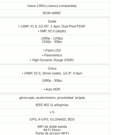
hasta 128Go (ranura compartida)
ROM eMMC
Doble
• 12MP, f/1.9, 1/2.55", 1.4µm, Dual Pixel PDAF
• 5MP, f/2.0 (depth)
1080p - 120fps
2160p - 30fps
• Flash LED
• Panorámica
• High Dynamic Range (HDR)
Única
• 24MP, f/2.0, 26mm (wide), 1/2.8", 0.9µm
1080p - 30fps
• Auto HDR
giroscopio, acelerómetro, proximidad, brújula
IEEE 802.11 a/b/g/n/ac
v 5
GPS, A-GPS, GLONASS, BDS
WiFi de doble banda
Wi-Fi Direct
Punto de acceso Wi-Fi