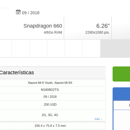
09 / 2018
169g, espesor 7.5mm
6.26"
Snapdragon 660
Android 8.1, MIUI 11
4/6Go RAM
2280x1080 pix.
64/128Go ROM
Características
Xiaomi Mi 8 Youth, Xiaomi Mi 8X
M1808D2TG
09 / 2018
200 USD
2G, 3G, 4G
más ↓
156.4 x 75.8 x 7.5 mm