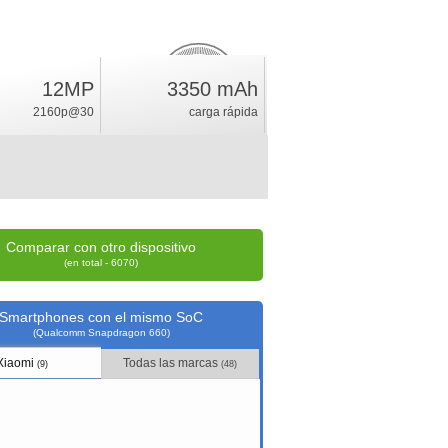
7.1
12MP
3350 mAh
%
2160p@30
carga rápida
índice
Comparar con otro dispositivo
(en total - 6070)
Smartphones con el mismo SoC
(Qualcomm Snapdragon 660)
Xiaomi
Todas las marcas
(9)
(48)