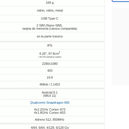
169 g
vidrio, vidrio, metal
USB Type-C
2 SIM (Nano-SIM),
tarjeta de memoria (ranura compartida)
en la parte trasera
IPS
2
6.26", 97.8cm
(~82.5% pantalla-cuerpo)
2280x1080
403
19:9
468nit / 1:1453
Android 8.1
(MIUI 11)
Qualcomm Snapdragon 660
4x2.2GHz Cortex-A73
4x1.8GHz Cortex-A53
Adreno 512, 850MHz
4/64, 6/64, 4/128, 6/128 Go