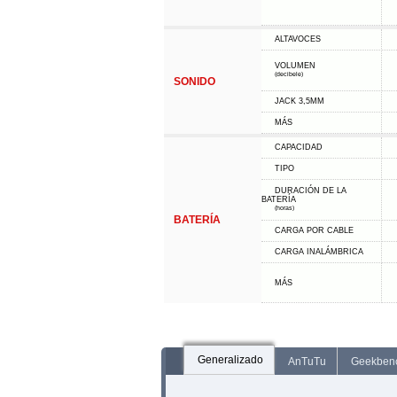
ALTAVOCES
VOLUMEN
(decibele)
SONIDO
JACK 3,5MM
MÁS
CAPACIDAD
TIPO
DURACIÓN DE LA
BATERÍA
(horas)
BATERÍA
CARGA POR CABLE
CARGA INALÁMBRICA
MÁS
Generalizado
AnTuTu
Geekben