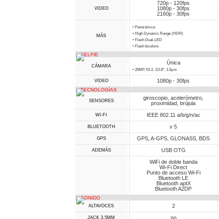
720p - 120fps
1080p - 30fps
VIDEO
2160p - 30fps
• Panorámica
• High Dynamic Range (HDR)
MÁS
• Flash Dual-LED
• Flash bicolore
SELFIE
Única
CÁMARA
• 20MP, f/2.2, 1/2.8", 1.0µm
1080p - 30fps
VIDEO
TECNOLOGÍAS
giroscopio, acelerómetro,
SENSORES
proximidad, brújula
IEEE 802.11 a/b/g/n/ac
WI-FI
v 5
BLUETOOTH
GPS, A-GPS, GLONASS, BDS
GPS
USB OTG
ADEMÁS
WiFi de doble banda
Wi-Fi Direct
Punto de acceso Wi-Fi
Bluetooth LE
Bluetooth aptX
Bluetooth A2DP
SONIDO
2
ALTAVOCES
no
JACK 3,5MM