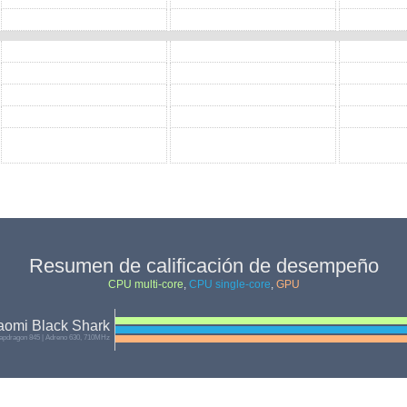
Resumen de calificación de desempeño
CPU multi-core
,
CPU single-core
,
GPU
aomi Black Shark
pdragon 845 | Adreno 630, 710MHz