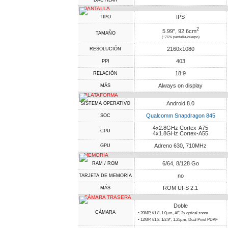
DACTILAR
PANTALLA
IPS
TIPO
2
5.99", 92.6cm
TAMAÑO
(~76% pantalla-cuerpo)
2160x1080
RESOLUCIÓN
403
PPI
18:9
RELACIÓN
Always on display
MÁS
PLATAFORMA
Android 8.0
SISTEMA OPERATIVO
Qualcomm Snapdragon 845
SOC
4x2.8GHz Cortex-A75
CPU
4x1.8GHz Cortex-A55
Adreno 630, 710MHz
GPU
MEMORIA
6/64, 8/128 Go
RAM / ROM
no
TARJETA DE MEMORIA
ROM UFS 2.1
MÁS
CÁMARA TRASERA
Doble
CÁMARA
• 20MP, f/1.8, 1.0µm, AF, 2x optical zoom
• 12MP, f/1.8, 1/2.9", 1.25µm, Dual Pixel PDAF