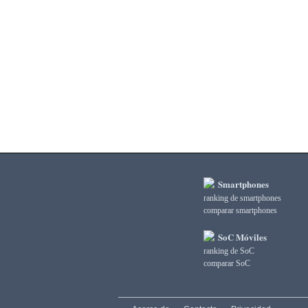
3DMark Ice Storm Graphics
3DMark Ice Storm Physics
3DMark Ice Storm Unlimited Graphics
3DMark Ice Storm Unlimited Physics
3DMark Sling Shot Extreme Unlimited
3DMark Sling Shot Extreme Unlimited Graphics
3DMark Sling Shot Extreme Unlimited Physics
3DMark Sling Shot Unlimited
3DMark Sling Shot Unlimited Graphics
3DMark Sling Shot Unlimited Physics
3DMark Wild Life
3DMark Wild Life Extreme Unlimited
Smartphones
3DMark Wild Life Unlimited
ranking de smartphones
AI Score
comparar smartphones
AiTuTu 1.4
AndEBench Java
SoC Móviles
AndEBench Native
ranking de SoC
AnTuTu 10 CPU
comparar SoC
AnTuTu 10 GPU
AnTuTu 10 MEM
AnTuTu 10 Total