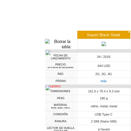
✖
Xiaomi Black Shark
FECHA DE
04 / 2018
LANZAMIENTO
PRECIO
444 USD
en la fecha de lanzamiento
2G, 3G, 4G
RED
más
PÁGINA
CUERPO
161.6 x 75.4 x 9.3 mm
DIMENSIONES
190 g
PESO
MATERIAL
vidrio, metal, metal
frente, abajo, marco
USB Type-C
CONEXIÓN
2 SIM (Nano-SIM)
RANURA
LECTOR DE HUELLA
à l'avant