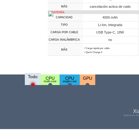
cancelación activa de ruido
MÁS
BATERÍA
4000 mAh
CAPACIDAD
Li-Ion, integrada
TIPO
USB Type-C, 18W
CARGA POR CABLE
no
CARGA INALÁMBRICA
• Carga rápida por cable
MÁS
• Quick Charge 3
Todo
CPU
CPU
GPU
multi-core
single-core
Xi
Qualcomm Sna