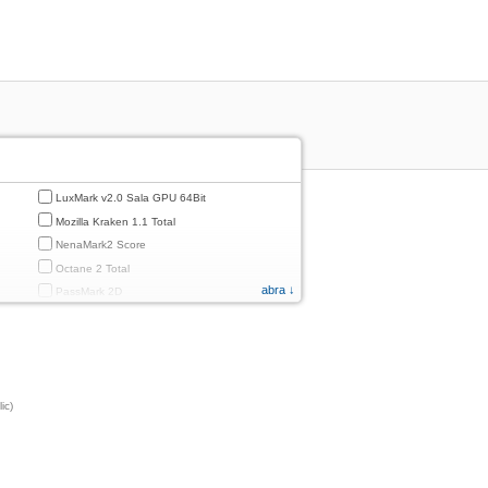
LuxMark v2.0 Sala GPU 64Bit
Mozilla Kraken 1.1 Total
NenaMark2 Score
Octane 2 Total
abra ↓
PassMark 2D
PassMark 3D
PassMark Mobile 1
PassMark v.3 2D
PassMark v.3 3D
ic)
PassMark v.3 CPU
PassMark v.3 Disk
PassMark v.3 Memory
d
PassMark v.3 Total