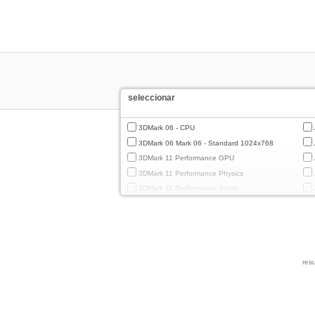
seleccionar
3DMark 06 - CPU
3DMark 06 Mark 06 - Standard 1024x768
3DMark 11 Performance GPU
3DMark 11 Performance Physics
3DMark 11 Performance Score
3DMark Cloud Gate Graphics
3DMark Cloud Gate Physics
3DMark Cloud Gate Score
3DMark Fire Strike Standard Graphics
resu
3DMark Fire Strike Standard Physics
3DMark Fire Strike Standard Score
3DMark Ice Storm Extreme Graphics
3DMark Ice Storm Extreme Physics