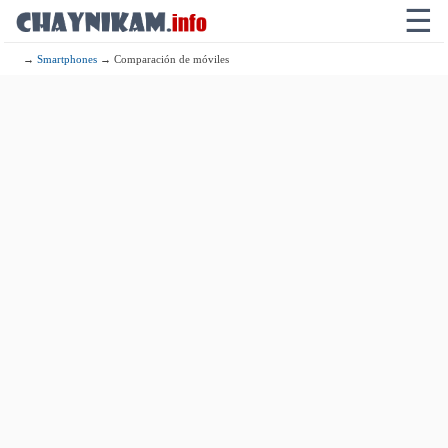
☰
→
Smartphones
→ Comparación de móviles