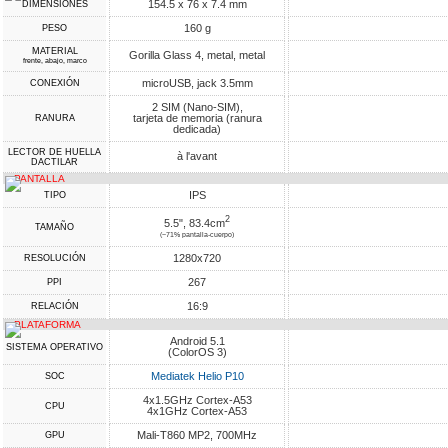
154.5 x 76 x 7.4 mm
DIMENSIONES
160 g
PESO
MATERIAL
Gorilla Glass 4, metal, metal
frente, abajo, marco
microUSB, jack 3.5mm
CONEXIÓN
2 SIM (Nano-SIM),
tarjeta de memoria (ranura
RANURA
dedicada)
LECTOR DE HUELLA
à l'avant
DACTILAR
PANTALLA
IPS
TIPO
2
5.5", 83.4cm
TAMAÑO
(~71% pantalla-cuerpo)
1280x720
RESOLUCIÓN
267
PPI
16:9
RELACIÓN
PLATAFORMA
Android 5.1
SISTEMA OPERATIVO
(ColorOS 3)
Mediatek Helio P10
SOC
4x1.5GHz Cortex-A53
CPU
4x1GHz Cortex-A53
Mali-T860 MP2, 700MHz
GPU