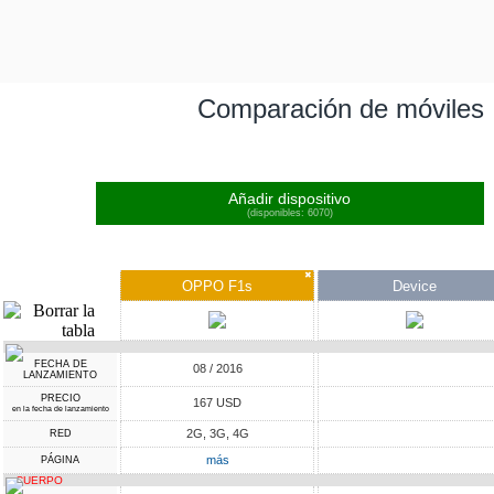
Comparación de móviles
Añadir dispositivo
(disponibles: 6070)
✖
OPPO F1s
Device
FECHA DE
08 / 2016
LANZAMIENTO
PRECIO
167 USD
en la fecha de lanzamiento
2G, 3G, 4G
RED
más
PÁGINA
CUERPO