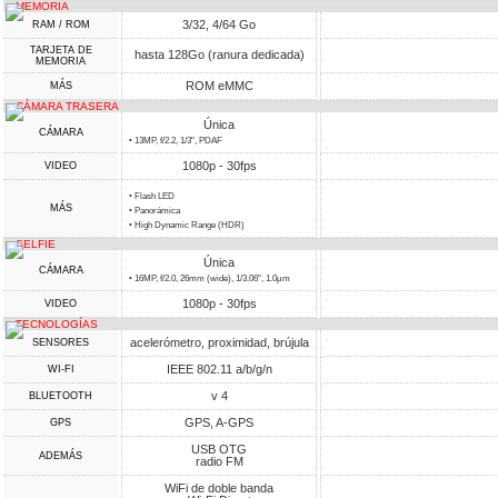
MEMORIA
3/32, 4/64 Go
RAM / ROM
TARJETA DE
hasta 128Go (ranura dedicada)
MEMORIA
ROM eMMC
MÁS
CÁMARA TRASERA
Única
CÁMARA
• 13MP, f/2.2, 1/3", PDAF
1080p - 30fps
VIDEO
• Flash LED
MÁS
• Panorámica
• High Dynamic Range (HDR)
SELFIE
Única
CÁMARA
• 16MP, f/2.0, 26mm (wide), 1/3.06", 1.0µm
1080p - 30fps
VIDEO
TECNOLOGÍAS
acelerómetro, proximidad, brújula
SENSORES
IEEE 802.11 a/b/g/n
WI-FI
v 4
BLUETOOTH
GPS, A-GPS
GPS
USB OTG
ADEMÁS
radio FM
WiFi de doble banda