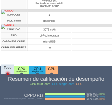
Wi-Fi Direct
Punto de acceso Wi-Fi
Bluetooth A2DP
SONIDO
1
ALTAVOCES
disponible
JACK 3,5MM
BATERÍA
3075 mAh
CAPACIDAD
Li-Po, integrada
TIPO
microUSB
CARGA POR CABLE
no
CARGA INALÁMBRICA
Todo
CPU
CPU
GPU
multi-core
single-core
Resumen de calificación de desempeño
CPU multi-core
,
CPU single-core
,
GPU
6002.991
(
100
%)
OPPO F1s
5270.905
(
100
%)
Mediatek Helio P10 | Mali-T860 MP2, 700MHz
1470.179
(
100
%)