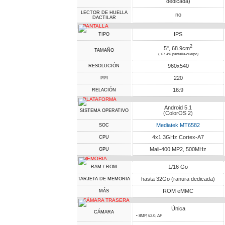
dedicada)
LECTOR DE HUELLA
no
DACTILAR
PANTALLA
IPS
TIPO
2
5", 68.9cm
TAMAÑO
(~67.4% pantalla-cuerpo)
960x540
RESOLUCIÓN
220
PPI
16:9
RELACIÓN
PLATAFORMA
Android 5.1
SISTEMA OPERATIVO
(ColorOS 2)
Mediatek MT6582
SOC
4x1.3GHz Cortex-A7
CPU
Mali-400 MP2, 500MHz
GPU
MEMORIA
1/16 Go
RAM / ROM
hasta 32Go (ranura dedicada)
TARJETA DE MEMORIA
ROM eMMC
MÁS
CÁMARA TRASERA
Única
CÁMARA
• 8MP, f/2.0, AF