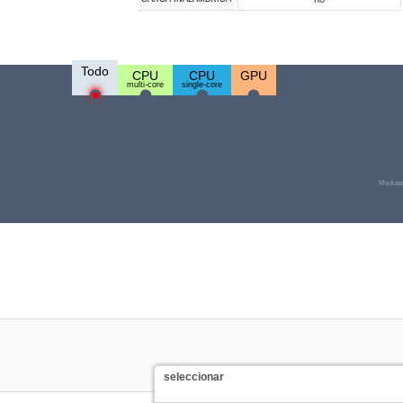
Todo
CPU
CPU
GPU
multi-core
single-core
Mediat
seleccionar