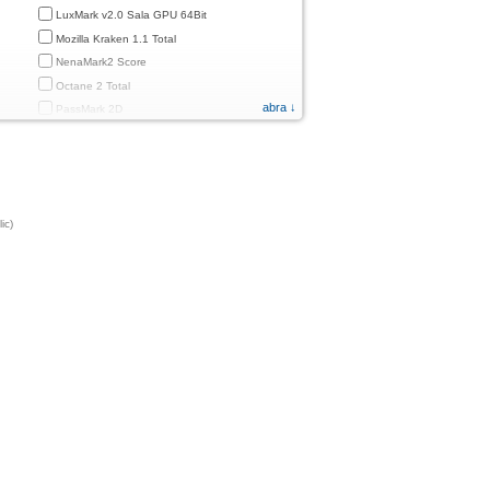
LuxMark v2.0 Sala GPU 64Bit
Mozilla Kraken 1.1 Total
NenaMark2 Score
Octane 2 Total
abra ↓
PassMark 2D
PassMark 3D
PassMark Mobile 1
PassMark v.3 2D
PassMark v.3 3D
ic)
PassMark v.3 CPU
PassMark v.3 Disk
PassMark v.3 Memory
d
PassMark v.3 Total
PCMark
PCMark 2.0
PCMark 3.0
PCMark for Android (Computer Vision)
PCMark for Android (Storage)
Quadrant Standard 2.0 Total Score
ames)
Smartbench 2012 Gaming Index
Sunspider 0.9.1 Total Score