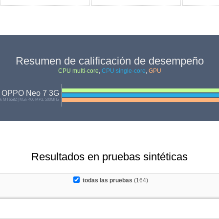
Resumen de calificación de desempeño
CPU multi-core
,
CPU single-core
,
GPU
OPPO Neo 7 3G
ek MT6582 | Mali-400 MP2, 500MHz
Resultados en pruebas sintéticas
todas las pruebas
(164)