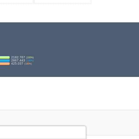
2182.767
(
100
%)
2867.443
(
100
%)
425.037
(
100
%)