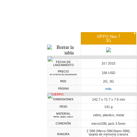
✖
OPPO Neo 7
3G
FECHA DE
10 / 2015
LANZAMIENTO
PRECIO
156 USD
en la fecha de lanzamiento
2G, 3G
RED
más
PÁGINA
CUERPO
142.7 x 71.7 x 7.6 mm
DIMENSIONES
141 g
PESO
MATERIAL
vidrio, plastico, metal
frente, abajo, marco
microUSB, jack 3.5mm
CONEXIÓN
2 SIM (Micro-SIM,Nano-SIM),
tarjeta de memoria (ranura
RANURA