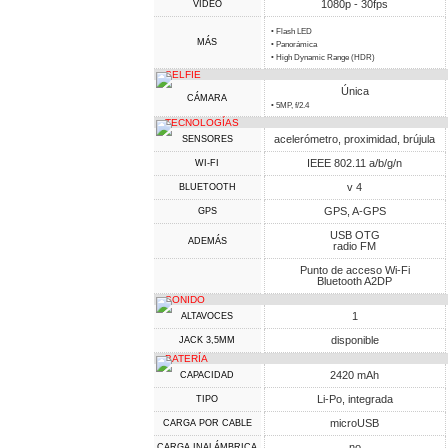
1080p - 30fps
VIDEO
• Flash LED
MÁS
• Panorámica
• High Dynamic Range (HDR)
SELFIE
Única
CÁMARA
• 5MP, f/2.4
TECNOLOGÍAS
acelerómetro, proximidad, brújula
SENSORES
IEEE 802.11 a/b/g/n
WI-FI
v 4
BLUETOOTH
GPS, A-GPS
GPS
USB OTG
ADEMÁS
radio FM
Punto de acceso Wi-Fi
Bluetooth A2DP
SONIDO
1
ALTAVOCES
disponible
JACK 3,5MM
BATERÍA
2420 mAh
CAPACIDAD
Li-Po, integrada
TIPO
microUSB
CARGA POR CABLE
no
CARGA INALÁMBRICA