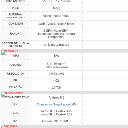
153 x 75.7 x 7.9 mm
DIMENSIONES
165 g
PESO
MATERIAL
vidrio, metal, metal
frente, abajo, marco
USB Type-C, jack 3.5mm
CONEXIÓN
2 SIM (Nano-SIM),
tarjeta de memoria (ranura
RANURA
compartida)
LECTOR DE HUELLA
en la parte trasera
DACTILAR
PANTALLA
IPS
TIPO
2
6.2", 96.9cm
TAMAÑO
(~83.6% pantalla-cuerpo)
2246x1080
RESOLUCIÓN
402
PPI
18.7:9
RELACIÓN
PLATAFORMA
Android 8.0
SISTEMA OPERATIVO
Qualcomm Snapdragon 845
SOC
4x2.7GHz Cortex-A75
CPU
4x1.7GHz Cortex-A55
Adreno 630, 710MHz
GPU
MEMORIA