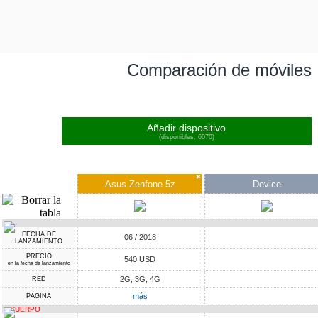
Comparación de móviles
Añadir dispositivo
(disponibles: 6070)
✖
Asus Zenfone 5z
Device
FECHA DE
06 / 2018
LANZAMIENTO
PRECIO
540 USD
en la fecha de lanzamiento
2G, 3G, 4G
RED
más
PÁGINA
CUERPO