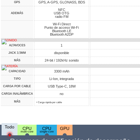
GPS, A-GPS, GLONASS, BDS
GPS
NFC
USB OTG
ADEMÁS
radio FM
Wi-Fi Direct
Punto de acceso Wi-Fi
Bluetooth LE
Bluetooth A2DP
SONIDO
1
ALTAVOCES
disponible
JACK 3,5MM
24-bit / 192kHz sonido
MÁS
BATERÍA
3300 mAh
CAPACIDAD
Li-Ion, integrada
TIPO
USB Type-C, 18W
CARGA POR CABLE
no
CARGA INALÁMBRICA
MÁS
• Carga rápida por cable
Todo
CPU
CPU
GPU
multi-core
single-core