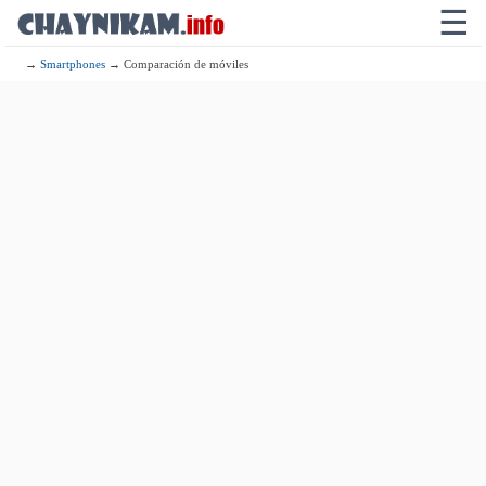
☰
→
Smartphones
→ Comparación de móviles