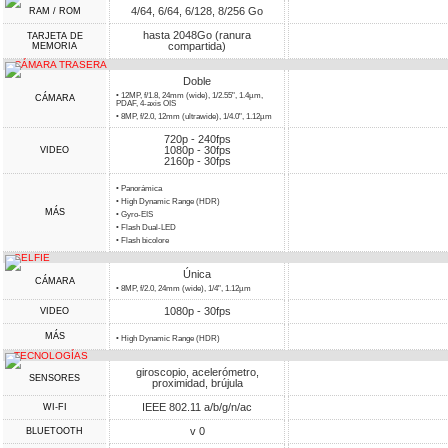
4/64, 6/64, 6/128, 8/256 Go
RAM / ROM
hasta 2048Go (ranura
TARJETA DE
compartida)
MEMORIA
CÁMARA TRASERA
Doble
• 12MP, f/1.8, 24mm (wide), 1/2.55", 1.4µm,
CÁMARA
PDAF, 4-axis OIS
• 8MP, f/2.0, 12mm (ultrawide), 1/4.0", 1.12µm
720p - 240fps
1080p - 30fps
VIDEO
2160p - 30fps
• Panorámica
• High Dynamic Range (HDR)
MÁS
• Gyro-EIS
• Flash Dual-LED
• Flash bicolore
SELFIE
Única
CÁMARA
• 8MP, f/2.0, 24mm (wide), 1/4", 1.12µm
1080p - 30fps
VIDEO
MÁS
• High Dynamic Range (HDR)
TECNOLOGÍAS
giroscopio, acelerómetro,
SENSORES
proximidad, brújula
IEEE 802.11 a/b/g/n/ac
WI-FI
v 0
BLUETOOTH