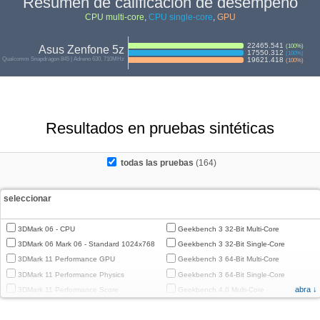
Resumen de calificación de desempeño
CPU multi-core
,
CPU single-core
,
GPU
22465.541
(
100
%)
Asus Zenfone 5z
17550.312
(
100
%)
Qualcomm Snapdragon 845 | Adreno 630, 710MHz
19621.418
(
100
%)
Resultados en pruebas sintéticas
todas las pruebas
(164)
seleccionar
3DMark 06 - CPU
Geekbench 3 32-Bit Multi-Core
3DMark 06 Mark 06 - Standard 1024x768
Geekbench 3 32-Bit Single-Core
3DMark 11 Performance GPU
Geekbench 3 64-Bit Multi-Core
3DMark 11 Performance Physics
Geekbench 3 64-Bit Single-Core
abra ↓
3DMark 11 Performance Score
Geekbench 4.0 Multi-Core
3DMark Cloud Gate Graphics
Geekbench 4.0 Single-Core
3DMark Cloud Gate Physics
Geekbench 4.4 Multi-Core