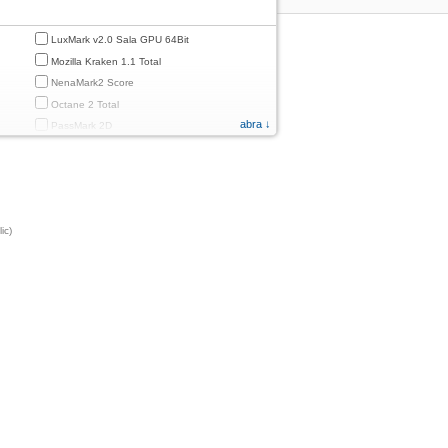
LuxMark v2.0 Sala GPU 64Bit
Mozilla Kraken 1.1 Total
NenaMark2 Score
Octane 2 Total
abra ↓
PassMark 2D
PassMark 3D
PassMark Mobile 1
PassMark v.3 2D
PassMark v.3 3D
ic)
PassMark v.3 CPU
PassMark v.3 Disk
PassMark v.3 Memory
d
PassMark v.3 Total
PCMark
PCMark 2.0
PCMark 3.0
PCMark for Android (Computer Vision)
PCMark for Android (Storage)
Quadrant Standard 2.0 Total Score
ames)