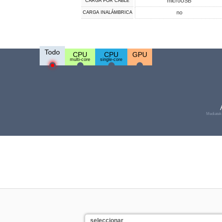
microUSB
CARGA POR CABLE
no
CARGA INALÁMBRICA
Todo
CPU
CPU
GPU
multi-core
single-core
Mediatek
seleccionar