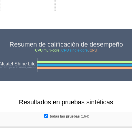
Resumen de calificación de desempeño
CPU multi-core
,
CPU single-core
,
GPU
Alcatel Shine Lite
 MT6737 | Mali-T720 MP2, 600MHz
Resultados en pruebas sintéticas
todas las pruebas
(164)