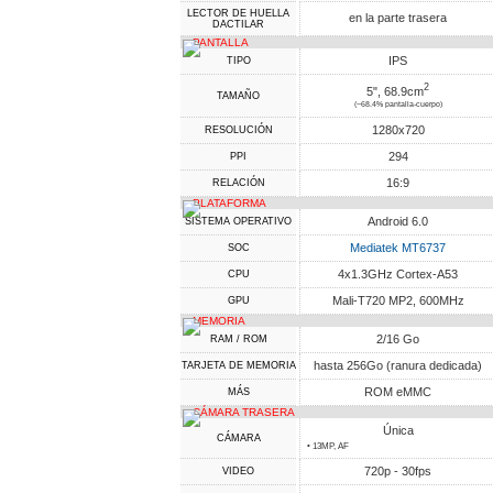
LECTOR DE HUELLA
en la parte trasera
DACTILAR
PANTALLA
IPS
TIPO
2
5", 68.9cm
TAMAÑO
(~68.4% pantalla-cuerpo)
1280x720
RESOLUCIÓN
294
PPI
16:9
RELACIÓN
PLATAFORMA
Android 6.0
SISTEMA OPERATIVO
Mediatek MT6737
SOC
4x1.3GHz Cortex-A53
CPU
Mali-T720 MP2, 600MHz
GPU
MEMORIA
2/16 Go
RAM / ROM
hasta 256Go (ranura dedicada)
TARJETA DE MEMORIA
ROM eMMC
MÁS
CÁMARA TRASERA
Única
CÁMARA
• 13MP, AF
720p - 30fps
VIDEO