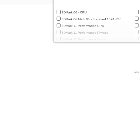
3DMark 06 - CPU
3DMark 06 Mark 06 - Standard 1024x768
3DMark 11 Performance GPU
3DMark 11 Performance Physics
3DMark 11 Performance Score
3DMark Cloud Gate Graphics
3DMark Cloud Gate Physics
3DMark Cloud Gate Score
3DMark Fire Strike Standard Graphics
resu
3DMark Fire Strike Standard Physics
3DMark Fire Strike Standard Score
3DMark Ice Storm Extreme Graphics
3DMark Ice Storm Extreme Physics
3DMark Ice Storm Graphics
3DMark Ice Storm Physics
3DMark Ice Storm Unlimited Graphics
3DMark Ice Storm Unlimited Physics
3DMark Sling Shot Extreme Unlimited
3DMark Sling Shot Extreme Unlimited Graphics