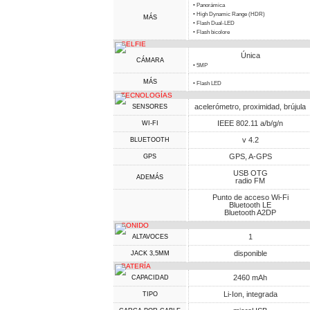
• Panorámica
• High Dynamic Range (HDR)
MÁS
• Flash Dual-LED
• Flash bicolore
SELFIE
Única
CÁMARA
• 5MP
MÁS
• Flash LED
TECNOLOGÍAS
acelerómetro, proximidad, brújula
SENSORES
IEEE 802.11 a/b/g/n
WI-FI
v 4.2
BLUETOOTH
GPS, A-GPS
GPS
USB OTG
ADEMÁS
radio FM
Punto de acceso Wi-Fi
Bluetooth LE
Bluetooth A2DP
SONIDO
1
ALTAVOCES
disponible
JACK 3,5MM
BATERÍA
2460 mAh
CAPACIDAD
Li-Ion, integrada
TIPO