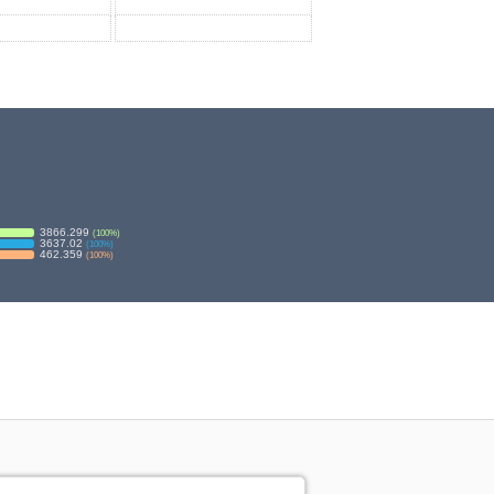
3866.299
(
100
%)
3637.02
(
100
%)
462.359
(
100
%)