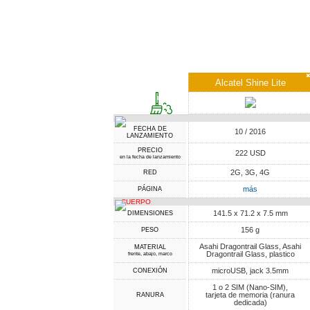
Alcatel Shine Lite
FECHA DE
10 / 2016
LANZAMIENTO
PRECIO
222 USD
en la fecha de lanzamiento
2G, 3G, 4G
RED
más
PÁGINA
CUERPO
141.5 x 71.2 x 7.5 mm
DIMENSIONES
156 g
PESO
Asahi Dragontrail Glass, Asahi
MATERIAL
Dragontrail Glass, plastico
frente, abajo, marco
microUSB, jack 3.5mm
CONEXIÓN
1 o 2 SIM (Nano-SIM),
tarjeta de memoria (ranura
RANURA
dedicada)