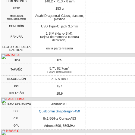
148.2 x 71.3 x 8 mm
DIMENSIONES
153 g
PESO
Asahi Dragontrail Glass, plastico,
MATERIAL
plastico
frente, abajo, marco
USB Type-C, jack 3.5mm
CONEXIÓN
1 SIM (Nano-SIM),
tarjeta de memoria (ranura
RANURA
dedicada)
LECTOR DE HUELLA
en la parte trasera
DACTILAR
PANTALLA
IPS
TIPO
2
5.7", 82.7cm
TAMAÑO
(~78.2% pantalla-cuerpo)
2160x1080
RESOLUCIÓN
427
PPI
18:9
RELACIÓN
PLATAFORMA
Android 8.1
SISTEMA OPERATIVO
Qualcomm Snapdragon 450
SOC
8x1.8GHz Cortex-A53
CPU
Adreno 506, 650MHz
GPU
MEMORIA