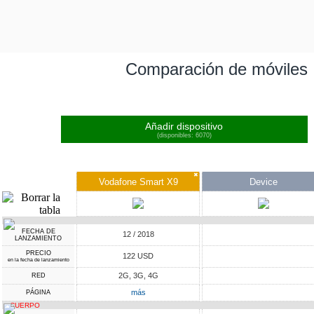
Comparación de móviles
Añadir dispositivo
(disponibles: 6070)
✖
Vodafone Smart X9
Device
FECHA DE
12 / 2018
LANZAMIENTO
PRECIO
122 USD
en la fecha de lanzamiento
2G, 3G, 4G
RED
más
PÁGINA
CUERPO