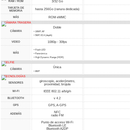
3/32 Go
RAM / ROM
TARJETA DE
hasta 256Go (ranura dedicada)
MEMORIA
ROM eMMC
MÁS
CÁMARA TRASERA
Doble
CÁMARA
• 16MP, AF
• 5MP, f/2.4 (depth)
1080p - 30fps
VIDEO
• Flash LED
MÁS
• Panorámica
• High Dynamic Range (HDR)
SELFIE
Única
CÁMARA
• 8MP
TECNOLOGÍAS
giroscopio, acelerómetro,
SENSORES
proximidad, brújula
IEEE 802.11 a/b/g/n
WI-FI
v 4.2
BLUETOOTH
GPS, A-GPS
GPS
NFC
ADEMÁS
radio FM
Punto de acceso Wi-Fi
Bluetooth LE
Bluetooth A2DP