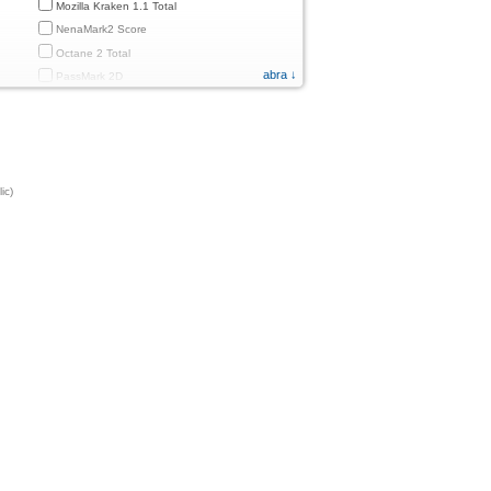
Mozilla Kraken 1.1 Total
NenaMark2 Score
Octane 2 Total
abra ↓
PassMark 2D
PassMark 3D
PassMark Mobile 1
PassMark v.3 2D
PassMark v.3 3D
ic)
PassMark v.3 CPU
PassMark v.3 Disk
PassMark v.3 Memory
d
PassMark v.3 Total
PCMark
PCMark 2.0
PCMark 3.0
PCMark for Android (Computer Vision)
PCMark for Android (Storage)
Quadrant Standard 2.0 Total Score
ames)
Smartbench 2012 Gaming Index
Sunspider 0.9.1 Total Score
fps)
Sunspider 1.0 Total Score