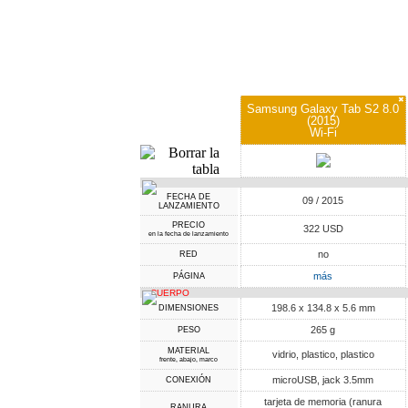
✖
Samsung Galaxy Tab S2 8.0
(2015)
Wi-Fi
FECHA DE
09 / 2015
LANZAMIENTO
PRECIO
322 USD
en la fecha de lanzamiento
no
RED
más
PÁGINA
CUERPO
198.6 x 134.8 x 5.6 mm
DIMENSIONES
265 g
PESO
MATERIAL
vidrio, plastico, plastico
frente, abajo, marco
microUSB, jack 3.5mm
CONEXIÓN
tarjeta de memoria (ranura
RANURA