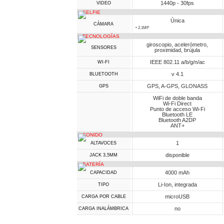
1440p - 30fps
VIDEO
SELFIE
Única
CÁMARA
• 2.1MP
TECNOLOGÍAS
giroscopio, acelerómetro,
SENSORES
proximidad, brújula
IEEE 802.11 a/b/g/n/ac
WI-FI
v 4.1
BLUETOOTH
GPS, A-GPS, GLONASS
GPS
WiFi de doble banda
Wi-Fi Direct
Punto de acceso Wi-Fi
Bluetooth LE
Bluetooth A2DP
ANT+
SONIDO
1
ALTAVOCES
disponible
JACK 3,5MM
BATERÍA
4000 mAh
CAPACIDAD
Li-Ion, integrada
TIPO
microUSB
CARGA POR CABLE
no
CARGA INALÁMBRICA