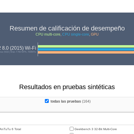
Resumen de calificación de desempeño
CPU multi-core
,
CPU single-core
,
GPU
8.0 (2015) Wi-Fi
os 5433 | Mali-T760 MP6, 700MHz
Resultados en pruebas sintéticas
todas las pruebas
(164)
AnTuTu 6 Total
Geekbench 3 32-Bit Multi-Core