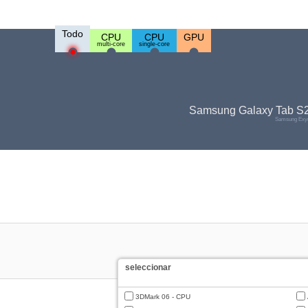
Todo
CPU
CPU
GPU
multi-core
single-core
Samsung Galaxy Tab S2 
Samsung Exyn
seleccionar
3DMark 06 - CPU