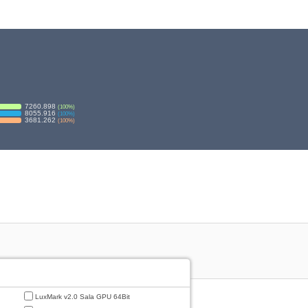
7260.898
(
100
%)
8055.916
(
100
%)
3681.262
(
100
%)
LuxMark v2.0 Sala GPU 64Bit