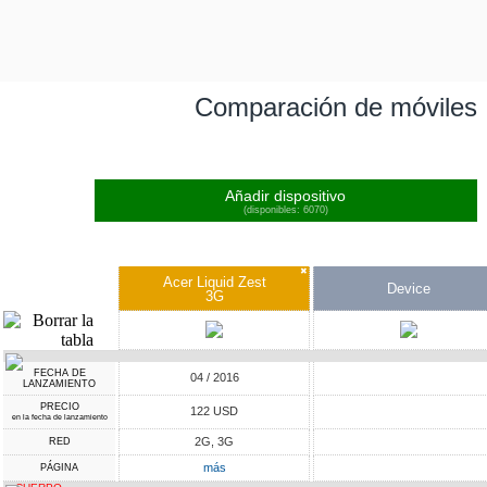
Comparación de móviles
Añadir dispositivo
(disponibles: 6070)
✖
Acer Liquid Zest
Device
3G
FECHA DE
04 / 2016
LANZAMIENTO
PRECIO
122 USD
en la fecha de lanzamiento
2G, 3G
RED
más
PÁGINA