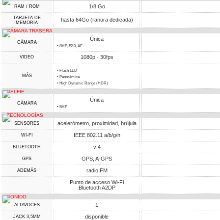
1/8 Go
RAM / ROM
TARJETA DE
hasta 64Go (ranura dedicada)
MEMORIA
CÁMARA TRASERA
Única
CÁMARA
• 8MP, f/2.0, AF
1080p - 30fps
VIDEO
• Flash LED
MÁS
• Panorámica
• High Dynamic Range (HDR)
SELFIE
Única
CÁMARA
• 5MP
TECNOLOGÍAS
acelerómetro, proximidad, brújula
SENSORES
IEEE 802.11 a/b/g/n
WI-FI
v 4
BLUETOOTH
GPS, A-GPS
GPS
radio FM
ADEMÁS
Punto de acceso Wi-Fi
Bluetooth A2DP
SONIDO
1
ALTAVOCES
disponible
JACK 3,5MM