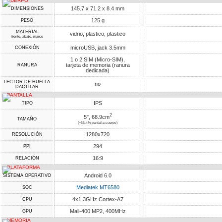
CUERPO
145.7 x 71.2 x 8.4 mm
DIMENSIONES
125 g
PESO
MATERIAL
vidrio, plastico, plastico
frente, abajo, marco
microUSB, jack 3.5mm
CONEXIÓN
1 o 2 SIM (Micro-SIM),
tarjeta de memoria (ranura
RANURA
dedicada)
LECTOR DE HUELLA
no
DACTILAR
PANTALLA
IPS
TIPO
2
5", 68.9cm
TAMAÑO
(~66.4% pantalla-cuerpo)
1280x720
RESOLUCIÓN
294
PPI
16:9
RELACIÓN
PLATAFORMA
Android 6.0
SISTEMA OPERATIVO
Mediatek MT6580
SOC
4x1.3GHz Cortex-A7
CPU
Mali-400 MP2, 400MHz
GPU
MEMORIA