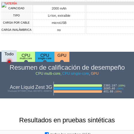
BATERÍA
2000 mAh
CAPACIDAD
Li-Ion, extraíble
TIPO
microUSB
CARGA POR CABLE
no
CARGA INALÁMBRICA
Todo
CPU
CPU
GPU
multi-core
single-core
Resumen de calificación de desempeño
CPU multi-core
,
CPU single-core
,
GPU
2381.197
(
100
%)
Acer Liquid Zest 3G
3085.46
(
100
%)
Mediatek MT6580 | Mali-400 MP2, 400MHz
401.68
(
100
%)
Resultados en pruebas sintéticas