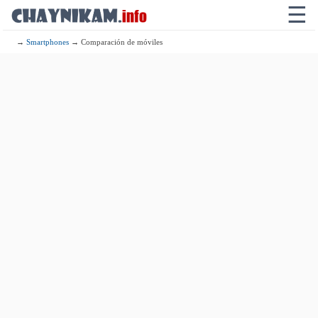
☰
→
Smartphones
→ Comparación de móviles